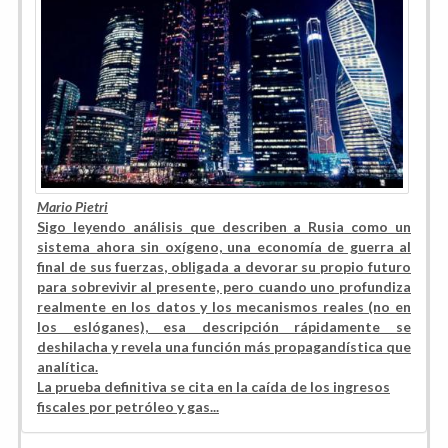
Mario Pietri
Sigo leyendo análisis que describen a Rusia como un
sistema ahora sin oxígeno, una economía de guerra al
final de sus fuerzas, obligada a devorar su propio futuro
para sobrevivir al presente, pero cuando uno profundiza
realmente en los datos y los mecanismos reales (no en
los eslóganes), esa descripción rápidamente se
deshilacha y revela una función más propagandística que
analítica.
La prueba definitiva se cita en la caída de los ingresos
fiscales por petróleo y gas...