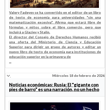
Valery Fadeyev se ha convertido en el editor de un libro
de texto de economía para universidades "sin una
matematización excesiva". Afirma que estará libre de
fórmulas y mitos sobre el libre comercio, pero que
incluirá a Glaziev y Stalin.
El director del Consejo de Derechos Humanos recibió
una oferta del Ministerio de Ciencia y Educación
Superior para dirigir un grupo de autores y editar un
nuevo libro de texto de economía para instituciones de
educación superior en la primavera de
...
Miércoles 18 de febrero de 2026
Noticias económicas: Rusia: El "gigante con
pies de barro" es una narración, no un hecho