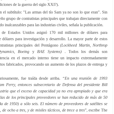
iciones de la guerra del siglo XXI?).
en el subtítulo: "Las armas del tío Sam ya no son lo que eran". Sin
ño grupo de contratistas principales que trabajan directamente con
o inalcanzables para las industrias civiles, señala la publicación.
a de Estados Unidos asignó 170 mil millones de dólares para
 dólares para investigación y desarrollo. La mayor parte de estos
ntratistas principales del Pentágono
(Lockheed Martin, Northrop
ynamics, Boeing
y
BAE Systems)
. Todos los demás son
etencia en el mercado interno tiene un impacto extremadamente
ctos fabricados, provocando un aumento de los plazos de entrega y
uriosamente, fue traída desde arriba.
“En una reunión de 1993
am Perry, entonces subsecretario de Defensa del presidente Bill
ndustria que el exceso de capacidad ya no era apropiado y que era
ilas de los principales proveedores se han reducido de más de 50
a de 1950) a sólo seis. El número de proveedores de satélites se
de ocho a tres, y de misiles tácticos, de trece a tres
”, escribe The