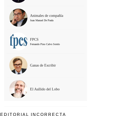
Animales de compañía
Juan Manuel De Prada
FPCS
Fernando Pino Calvo Sotelo
Ganas de Escribir
El Aullido del Lobo
EDITORIAL INCORRECTA