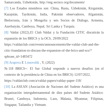
Samarcanda, Uzbekistán, http://eng.sectsco.org/documents/
[7]
Los Estados miembros son: China, Rusia, Uzbekistán, Kirguistán,
Kazajstán, Tayikistán, India, Pakistán observadores, Afganistán,
Bielorrusia, Irán y Mongolia y seis Socios de Diálogo, Armenia,
Azerbaiyán, Camboya, Nepal, Sri Lanka y Turquía.
[8]
Valdai (2022),El Club Valdai y la Fundación CITIC discutirán la
expansión de los BRICS y la OCS, 29/09/2022
https://valdaiclub.com/events/announcements/the-valdai-club-and-the-
citic-foundation-to-discuss-the-expansion-of-the-brics-and-sco/?
sphrase_id=1483472
[9]
Arapova
E
Lissovolik
, Y, (2022)
№118 BRICS+: El Sur Global responde a nuevos desafíos (en el
contexto de la presidencia de China en los BRICS) 12/07/2022,
https://valdaiclub.com/a/valdai-papers/valday-paper-118/
[10]
La ASEAN (Asociación de Naciones del Sudeste Asiático) es una
organización intergubernamental de diez países del Sudeste Asiático:
Brunei, Camboya, Indonesia, Laos, Malasia, Myanmar, Filipinas,
Singapur, Tailandia y Vietnam.