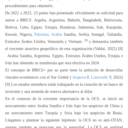
procedimiento para obtenerlo.
De 2022 a 2023, 23 países han presentado oficialmente su solicitud para
unirse a BRICS: Argelia, Argentina, Bahréin, Bangladesh, Bielorrusia,
Bolivia, Cuba, Egipto, Etiopía, Honduras, Indonesia, Irán, Kazajstán,
Kuwait, Nigeria,
Palestina
,
Arabia
Saudita, Serbia, Senegal
,
Tailandia,
20
Emiratos Árabes Unidos, Venezuela y Vietnam.
y demuestra también
el creciente atractivo geopolítico de esta organización (Valdaï, 2022) [8]
. Arabia Saudita, Argentina, Egipto, Emiratos Árabes Unidos, Etiopía e
Irán han obtenido su membresía que será efectiva en 2024.
El concepto de BRICS+ por su parte tiene la ambición de desarrollar
vínculos económicos con el Sur Global (
Arapova
E
Lissovolik
Y, 2022)
[9] Los estados miembros están trabajando en la creación de un banco de
inversión y una moneda de reserva alternativa al dólar.
En el contexto de la creciente importancia de la OCS, se inició un
acercamiento entre Arabia Saudita e Irán bajo los auspicios de China y
un acercamiento entre Turquía y Siria bajo los auspicios de Rusia.
Llegamos a plantear la siguiente hipótesis: la OCS no es anti-OTAN,
aunque también se preocupe por la seguridad. La OCS en realidad