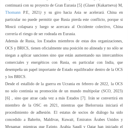
continuará con su proyecto de Gran Eurasia [5] (Glaser (Kukartseva) M,
Thomann
P.E, 2021
)
y su giro hacia Asia se acelerará. China en
particular no puede permitir que Rusia pierda este conflicto, porque si
Moscú colapsara y luego se acercara al Occidente colectivo, China
correría el riesgo de ser rodeada en Eurasia.
Además de Rusia, los Estados miembros de estas dos organizaciones,
OCS y BRICS, tienen oficialmente una posición no alineada y no sólo se
niegan a aplicar sanciones sino que están aumentando sus intercambios
comerciales y energéticos con Rusia, en particular con India, que
desempeña un papel importante de Estado equilibrador dentro de la OCS
y los BRICS.
Desde el estallido de la guerra en Ucrania en febrero de 2022, la OCS
no solo continúa su promoción de un mundo multipolar (SCO, 2023)
[6] , sino que atrae cada vez a más Estados [7]. Irán se convertirá en
miembro de la OSC en 2021, mientras que Bielorrusia iniciará el
procedimiento de adhesión. El estatus de socios de diálogo ha sido
concedido a Bahréin, Maldivas, Kuwait, Emiratos Árabes Unidos y
Mynamar, mientras que Egipto, Arabia Saudí y Qatar han iniciado el