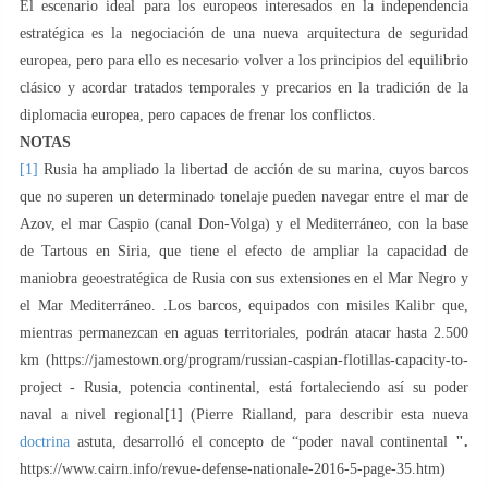
El escenario ideal para los europeos interesados ​​en la independencia
estratégica es la negociación de una nueva arquitectura de seguridad
europea, pero para ello es necesario volver a los principios del equilibrio
clásico y acordar tratados temporales y precarios en la tradición de la
diplomacia europea, pero capaces de frenar los conflictos.
NOTAS
[1]
Rusia ha ampliado la libertad de acción de su marina, cuyos barcos
que no superen un determinado tonelaje pueden navegar entre el mar de
Azov, el mar Caspio (canal Don-Volga) y el Mediterráneo, con la base
de Tartous en Siria, que tiene el efecto de ampliar la capacidad de
maniobra geoestratégica de Rusia con sus extensiones en el Mar Negro y
el Mar Mediterráneo. .Los barcos, equipados con misiles Kalibr que,
mientras permanezcan en aguas territoriales, podrán atacar hasta 2.500
km (https://jamestown.org/program/russian-caspian-flotillas-capacity-to-
project - Rusia, potencia continental, está fortaleciendo así su poder
naval a nivel regional[1] (Pierre Rialland, para describir esta nueva
doctrina
astuta, desarrolló el concepto de “poder naval continental
".
https://www.cairn.info/revue-defense-nationale-2016-5-page-35.htm)