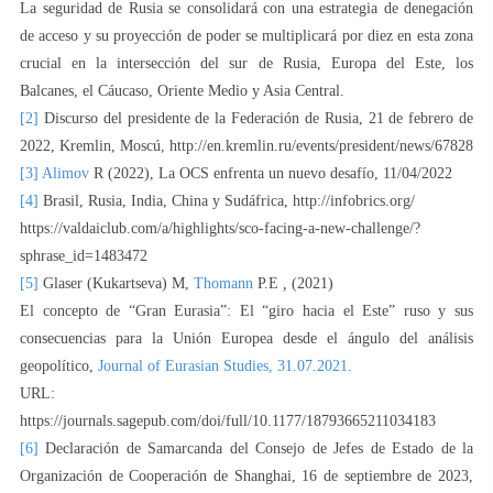
La seguridad de Rusia se consolidará con una estrategia de denegación
de acceso y su proyección de poder se multiplicará por diez en esta zona
crucial en la intersección del sur de Rusia, Europa del Este, los
Balcanes, el Cáucaso, Oriente Medio y Asia Central.
[2]
Discurso del presidente de la Federación de Rusia, 21 de febrero de
2022, Kremlin, Moscú, http://en.kremlin.ru/events/president/news/67828
[3]
Alimov
R (2022), La OCS enfrenta un nuevo desafío, 11/04/2022
[4]
Brasil, Rusia, India, China y Sudáfrica, http://infobrics.org/
https://valdaiclub.com/a/highlights/sco-facing-a-new-challenge/?
sphrase_id=1483472
[5]
Glaser (Kukartseva) M,
Thomann
P.E
,
(2021)
El concepto de “Gran Eurasia”: El “giro hacia el Este” ruso y sus
consecuencias para la Unión Europea desde el ángulo del análisis
geopolítico,
Journal of Eurasian Studies, 31.07.2021.
URL:
https://journals.sagepub.com/doi/full/10.1177/18793665211034183
[6]
Declaración de Samarcanda del Consejo de Jefes de Estado de la
Organización de Cooperación de Shanghai, 16 de septiembre de 2023,