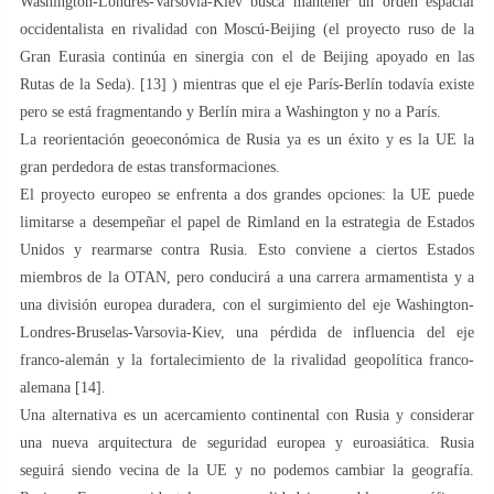
Washington-Londres-Varsovia-Kiev busca mantener un orden espacial
occidentalista en rivalidad con Moscú-Beijing (el proyecto ruso de la
Gran Eurasia continúa en sinergia con el de Beijing apoyado en las
Rutas de la Seda). [13] ) mientras que el eje París-Berlín todavía existe
pero se está fragmentando y Berlín mira a Washington y no a París.
La reorientación geoeconómica de Rusia ya es un éxito y es la UE la
gran perdedora de estas transformaciones.
El proyecto europeo se enfrenta a dos grandes opciones: la UE puede
limitarse a desempeñar el papel de Rimland en la estrategia de Estados
Unidos y rearmarse contra Rusia. Esto conviene a ciertos Estados
miembros de la OTAN, pero conducirá a una carrera armamentista y a
una división europea duradera, con el surgimiento del eje Washington-
Londres-Bruselas-Varsovia-Kiev, una pérdida de influencia del eje
franco-alemán y la fortalecimiento de la rivalidad geopolítica franco-
alemana [14].
Una alternativa es un acercamiento continental con Rusia y considerar
una nueva arquitectura de seguridad europea y euroasiática. Rusia
seguirá siendo vecina de la UE y no podemos cambiar la geografía.