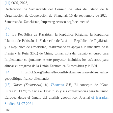
[11]
OCS, 2023,
Declaración de Samarcanda del Consejo de Jefes de Estado de la
Organización de Cooperación de Shanghai, 16 de septiembre de 2023,
Samarcanda, Uzbekistán, http://eng.sectsco.org/documents/
[12]
[13]
La República de Kazajstán, la República Kirguisa, la República
Islámica de Pakistán, la Federación de Rusia, la República de Tayikistán
y la República de Uzbekistán, reafirmando su apoyo a la iniciativa de la
Franja y la Ruta (BRI) de China, toman nota del trabajo en curso para
Implementar conjuntamente este proyecto, incluidos los esfuerzos para
alinear el progreso de la Unión Económica Euroasiática y la BRI.
[14]
https://cf2r.org/tribune/le-conflit-ukraine-russie-et-la-rivalite-
geopolitique-franco-allemande/
[15]
Glaser (Kukartseva) M,
Thomann
P.E,
El concepto de “Gran
Eurasia”: El “giro hacia el Este” ruso y sus consecuencias para la Unión
Europea desde el ángulo del análisis geopolítico, Journal
of Eurasian
Studies, 31.07.2021 .
URL: