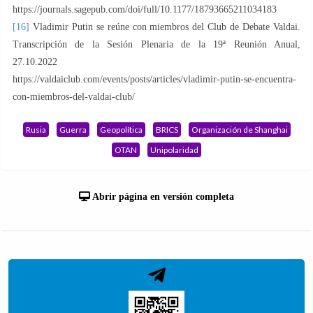
https://journals.sagepub.com/doi/full/10.1177/18793665211034183
[16]
Vladimir Putin se reúne con miembros del Club de Debate Valdai.
Transcripción de la Sesión Plenaria de la 19ª Reunión Anual,
27.10.2022
https://valdaiclub.com/events/posts/articles/vladimir-putin-se-encuentra-
con-miembros-del-valdai-club/
Rusia
Guerra
Geopolítica
BRICS
Organización de Shanghai
OTAN
Unipolaridad
Abrir página en versión completa