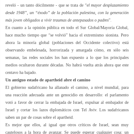
reveló - un tanto dócilmente - que se trata de “
el mayor desplazamiento
desde 1948”, un “éxodo” de la población palestina, con la generación
más joven obligados a vivir traumas de antepasados ​​o padres
”.
En cuanto a la opinión pública en todo el Sur Global/Mayoría Global,
hace mucho tiempo que “se volvió” hacia el extremismo sionista. Pero
ahora la minoría global (poblaciones del Occidente colectivo) está
observando embelesada, horrorizada y amargada cómo, en sólo seis
semanas, las redes sociales los han expuesto a lo que los principales
medios ocultaron durante décadas. No habrá vuelta atrás ahora que este
centavo ha bajado.
Un antiguo estado de apartheid abre el camino
El gobierno sudafricano ha allanado el camino, a nivel mundial, para
una reacción adecuada ante un genocidio en desarrollo: el parlamento
votó a favor de cerrar la embajada de Israel, expulsar al embajador de
Israel y cortar los lazos diplomáticos con Tel Aviv. Los sudafricanos
saben un par de cosas sobre el apartheid.
Es mejor que ellos, al igual que otros críticos de Israel, sean muy
cautelosos a la hora de avanzar. Se puede esperar cualquier cosa: un