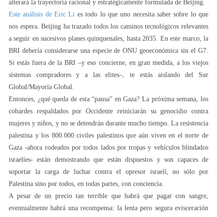
alterará la trayectoria racional y estratégicamente formulada de Beijing.
Este análisis de Eric Li
es todo lo que uno necesita saber sobre lo que
nos espera. Beijing ha trazado todos los caminos tecnológicos relevantes
a seguir en sucesivos planes quinquenales, hasta 2035. En este marco, la
BRI debería considerarse una especie de ONU geoeconómica sin el G7.
Si estás fuera de la BRI –y eso concierne, en gran medida, a los viejos
sistemas compradores y a las elites–, te estás aislando del Sur
Global/Mayoría Global.
Entonces, ¿qué queda de esta “pausa” en Gaza? La próxima semana, los
cobardes respaldados por Occidente reiniciarán su genocidio contra
mujeres y niños, y no se detendrán durante mucho tiempo. La resistencia
palestina y los 800.000 civiles palestinos que aún viven en el norte de
Gaza -ahora rodeados por todos lados por tropas y vehículos blindados
israelíes- están demostrando que están dispuestos y son capaces de
soportar la carga de luchar contra el opresor israelí, no sólo por
Palestina sino por todos, en todas partes, con conciencia.
A pesar de un precio tan terrible que habrá que pagar con sangre,
eventualmente habrá una recompensa: la lenta pero segura evisceración