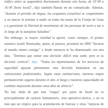
tráfico aéreo se suspenderá diariamente durante seis horas, de 10:00 a
16:00 [hora local]",
dijo también Hamás en un comunicado. Además,
“
durante el período de tregua, los ocupantes (israelíes) se comprometen
a no atacar ni arrestar a nadie en todas las zonas de la Franja de Gaza
y a garantizar la libertad de movimiento de las personas de norte a sur a
lo largo de la autopista Saladino
”.
Sin embargo, la mayor claridad la aportó, como siempre, el primer
ministro israelí Netanyahu, quien, al parecer, prometió en 2009 "llevarse
al mundo entero consigo" y desde entonces se ha obsesionado con esta
idea.
"Tenemos que tomar una decisión difícil esta tarde, pero es la
decisión correcta
”,
dijo
.
“Todos los representantes de los servicios de
seguridad apoyan plenamente esta decisión basándose en sus
valoraciones profesionales. Según estas estimaciones, nuestras tropas
permanecerán seguras durante el alto el fuego y nuestras capacidades de
combate mejorarán durante estos días de silencio”.
No hay duda de que esta "tregua" por parte de Israel no es
principalmente de carácter humanitario, sino operativo-táctico, y no es
más que un respiro para la acumulación de fuerzas y otras "mejoras de