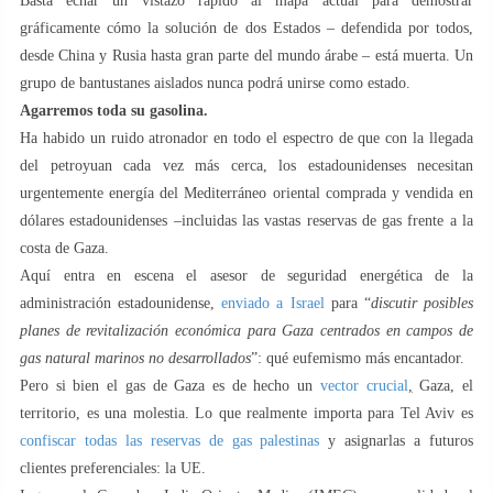
Basta echar un vistazo rápido al mapa actual para demostrar
gráficamente cómo la solución de dos Estados – defendida por todos,
desde China y Rusia hasta gran parte del mundo árabe – está muerta. Un
grupo de bantustanes aislados nunca podrá unirse como estado.
Agarremos toda su gasolina.
Ha habido un ruido atronador en todo el espectro de que con la llegada
del petroyuan cada vez más cerca, los estadounidenses necesitan
urgentemente energía del Mediterráneo oriental comprada y vendida en
dólares estadounidenses –incluidas las vastas reservas de gas frente a la
costa de Gaza.
Aquí entra en escena el asesor de seguridad energética de la
administración estadounidense,
enviado a Israel
para “
discutir posibles
planes de revitalización económica para Gaza centrados en campos de
gas natural marinos no desarrollados
”: qué eufemismo más encantador.
Pero si bien el gas de Gaza es de hecho un
vector crucial
,
Gaza, el
territorio, es una molestia. Lo que realmente importa para Tel Aviv es
confiscar todas las reservas de gas palestinas
y asignarlas a futuros
clientes preferenciales: la UE.