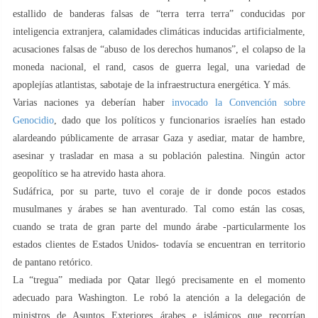
estallido de banderas falsas de “terra terra terra” conducidas por
inteligencia extranjera, calamidades climáticas inducidas artificialmente,
acusaciones falsas de “abuso de los derechos humanos”, el colapso de la
moneda nacional, el rand, casos de guerra legal, una variedad de
apoplejías atlantistas, sabotaje de la infraestructura energética. Y más.
Varias naciones ya deberían haber
invocado la Convención sobre
Genocidio
, dado que los políticos y funcionarios israelíes han estado
alardeando públicamente de arrasar Gaza y asediar, matar de hambre,
asesinar y trasladar en masa a su población palestina. Ningún actor
geopolítico se ha atrevido hasta ahora.
Sudáfrica, por su parte, tuvo el coraje de ir donde pocos estados
musulmanes y árabes se han aventurado. Tal como están las cosas,
cuando se trata de gran parte del mundo árabe -particularmente los
estados clientes de Estados Unidos- todavía se encuentran en territorio
de pantano retórico.
La “tregua” mediada por Qatar llegó precisamente en el momento
adecuado para Washington. Le robó la atención a la delegación de
ministros de Asuntos Exteriores árabes e islámicos que recorrían