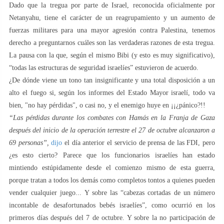
Dado que la tregua por parte de Israel, reconocida oficialmente por
Netanyahu, tiene el carácter de un reagrupamiento y un aumento de
fuerzas militares para una mayor agresión contra Palestina, tenemos
derecho a preguntarnos cuáles son las verdaderas razones de esta tregua.
La pausa con la que, según el mismo Bibi (y esto es muy significativo),
“todas las estructuras de seguridad israelíes” estuvieron de acuerdo.
¿De dónde viene un tono tan insignificante y una total disposición a un
alto el fuego si, según los informes del Estado Mayor israelí, todo va
bien, "no hay pérdidas", o casi no, y el enemigo huye en ¡¡¿pánico?!!
“Las pérdidas durante los combates con Hamás en la Franja de Gaza
después del inicio de la operación terrestre el 27 de octubre alcanzaron a
69 personas”,
dijo
el día anterior el servicio de prensa de las FDI, pero
¿es esto cierto? Parece que los funcionarios israelíes han estado
mintiendo estúpidamente desde el comienzo mismo de esta guerra,
porque tratan a todos los demás como completos tontos a quienes pueden
vender cualquier juego... Y sobre las “cabezas cortadas de un número
incontable de desafortunados bebés israelíes”, como ocurrió en los
primeros días después del 7 de octubre. Y sobre la no participación de