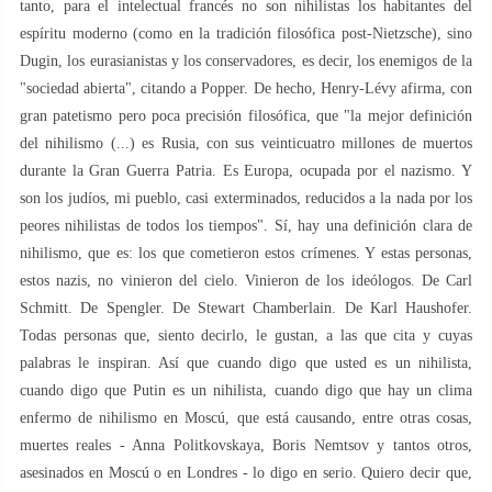
tanto, para el intelectual francés no son nihilistas los habitantes del
espíritu moderno (como en la tradición filosófica post-Nietzsche), sino
Dugin, los eurasianistas y los conservadores, es decir, los enemigos de la
"sociedad abierta", citando a Popper. De hecho, Henry-Lévy afirma, con
gran patetismo pero poca precisión filosófica, que "la mejor definición
del nihilismo (...) es Rusia, con sus veinticuatro millones de muertos
durante la Gran Guerra Patria. Es Europa, ocupada por el nazismo. Y
son los judíos, mi pueblo, casi exterminados, reducidos a la nada por los
peores nihilistas de todos los tiempos". Sí, hay una definición clara de
nihilismo, que es: los que cometieron estos crímenes. Y estas personas,
estos nazis, no vinieron del cielo. Vinieron de los ideólogos. De Carl
Schmitt. De Spengler. De Stewart Chamberlain. De Karl Haushofer.
Todas personas que, siento decirlo, le gustan, a las que cita y cuyas
palabras le inspiran. Así que cuando digo que usted es un nihilista,
cuando digo que Putin es un nihilista, cuando digo que hay un clima
enfermo de nihilismo en Moscú, que está causando, entre otras cosas,
muertes reales - Anna Politkovskaya, Boris Nemtsov y tantos otros,
asesinados en Moscú o en Londres - lo digo en serio. Quiero decir que,