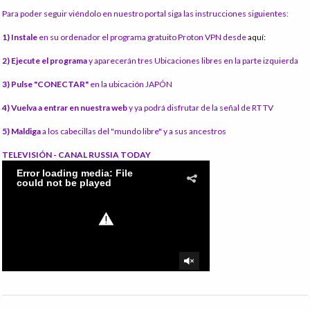
Para poder seguir viéndolo en nuestro portal siga las instrucciones siguientes:
1) Instale
en su ordenador el programa gratuito Proton VPN desde
aquí:
2) Ejecute el programa
y aparecerán tres Ubicaciones libres en la parte izquierda
3) Pulse "CONECTAR"
en la ubicación JAPÓN
4) Vuelva a entrar en nuestra web
y ya podrá disfrutar de la señal de RT TV
5) Maldiga
a los cabecillas del "mundo libre" y a sus ancestros
TELEVISIÓN - CANAL RUSSIA TODAY