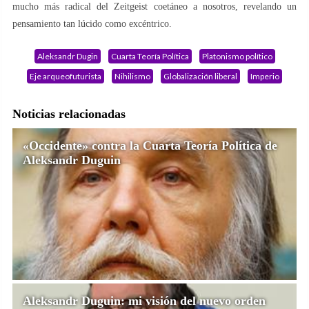
mucho más radical del Zeitgeist coetáneo a nosotros, revelando un
pensamiento tan lúcido como excéntrico.
Aleksandr Dugin
Cuarta Teoría Política
Platonismo político
Eje arqueofuturista
Nihilismo
Globalización liberal
Imperio
Noticias relacionadas
«Occidente» contra la Cuarta Teoría Política de
Aleksandr Duguin
Aleksandr Duguin: mi visión del nuevo orden