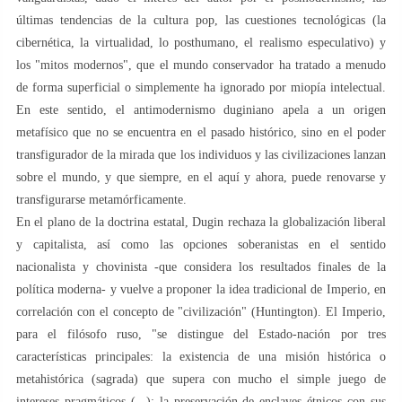
últimas tendencias de la cultura pop, las cuestiones tecnológicas (la
cibernética, la virtualidad, lo posthumano, el realismo especulativo) y
los "mitos modernos", que el mundo conservador ha tratado a menudo
de forma superficial o simplemente ha ignorado por miopía intelectual.
En este sentido, el antimodernismo duginiano apela a un origen
metafísico que no se encuentra en el pasado histórico, sino en el poder
transfigurador de la mirada que los individuos y las civilizaciones lanzan
sobre el mundo, y que siempre, en el aquí y ahora, puede renovarse y
transfigurarse metamórficamente.
En el plano de la doctrina estatal, Dugin rechaza la globalización liberal
y capitalista, así como las opciones soberanistas en el sentido
nacionalista y chovinista -que considera los resultados finales de la
política moderna- y vuelve a proponer la idea tradicional de Imperio, en
correlación con el concepto de "civilización" (Huntington). El Imperio,
para el filósofo ruso, "se distingue del Estado-nación por tres
características principales: la existencia de una misión histórica o
metahistórica (sagrada) que supera con mucho el simple juego de
intereses pragmáticos (...); la preservación de enclaves étnicos con sus