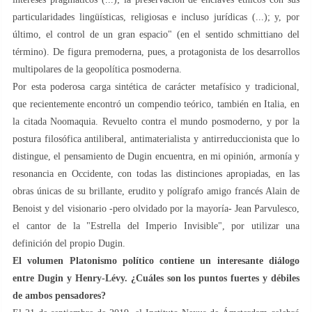
particularidades lingüísticas, religiosas e incluso jurídicas (...); y, por
último, el control de un gran espacio" (en el sentido schmittiano del
término). De figura premoderna, pues, a protagonista de los desarrollos
multipolares de la geopolítica posmoderna.
Por esta poderosa carga sintética de carácter metafísico y tradicional,
que recientemente encontró un compendio teórico, también en Italia, en
la citada Noomaquia. Revuelto contra el mundo posmoderno, y por la
postura filosófica antiliberal, antimaterialista y antirreduccionista que lo
distingue, el pensamiento de Dugin encuentra, en mi opinión, armonía y
resonancia en Occidente, con todas las distinciones apropiadas, en las
obras únicas de su brillante, erudito y polígrafo amigo francés Alain de
Benoist y del visionario -pero olvidado por la mayoría- Jean Parvulesco,
el cantor de la "Estrella del Imperio Invisible", por utilizar una
definición del propio Dugin.
El volumen Platonismo político contiene un interesante diálogo
entre Dugin y Henry-Lévy. ¿Cuáles son los puntos fuertes y débiles
de ambos pensadores?