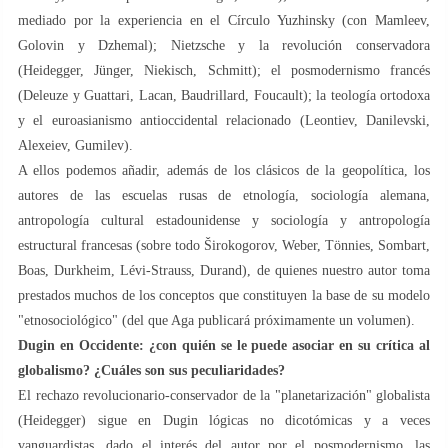
mediado por la experiencia en el Círculo Yuzhinsky (con Mamleev,
Golovin y Dzhemal); Nietzsche y la revolución conservadora
(Heidegger, Jünger, Niekisch, Schmitt); el posmodernismo francés
(Deleuze y Guattari, Lacan, Baudrillard, Foucault); la teología ortodoxa
y el euroasianismo antioccidental relacionado (Leontiev, Danilevski,
Alexeiev, Gumilev).
A ellos podemos añadir, además de los clásicos de la geopolítica, los
autores de las escuelas rusas de etnología, sociología alemana,
antropología cultural estadounidense y sociología y antropología
estructural francesas (sobre todo Širokogorov, Weber, Tönnies, Sombart,
Boas, Durkheim, Lévi-Strauss, Durand), de quienes nuestro autor toma
prestados muchos de los conceptos que constituyen la base de su modelo
"etnosociológico" (del que Aga publicará próximamente un volumen).
Dugin en Occidente: ¿con quién se le puede asociar en su crítica al
globalismo? ¿Cuáles son sus peculiaridades?
El rechazo revolucionario-conservador de la "planetarización" globalista
(Heidegger) sigue en Dugin lógicas no dicotómicas y a veces
vanguardistas, dado el interés del autor por el posmodernismo, las