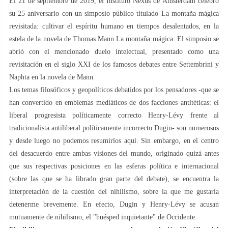
El 21 de septiembre de 2019, el Instituto Nexus de Ámsterdam celebró
su 25 aniversario con un simposio público titulado La montaña mágica
revisitada: cultivar el espíritu humano en tiempos desalentados, en la
estela de la novela de Thomas Mann La montaña mágica. El simposio se
abrió con el mencionado duelo intelectual, presentado como una
revisitación en el siglo XXI de los famosos debates entre Settembrini y
Naphta en la novela de Mann.
Los temas filosóficos y geopolíticos debatidos por los pensadores -que se
han convertido en emblemas mediáticos de dos facciones antitéticas: el
liberal progresista políticamente correcto Henry-Lévy frente al
tradicionalista antiliberal políticamente incorrecto Dugin- son numerosos
y desde luego no podemos resumirlos aquí. Sin embargo, en el centro
del desacuerdo entre ambas visiones del mundo, originado quizá antes
que sus respectivas posiciones en las esferas política e internacional
(sobre las que se ha librado gran parte del debate), se encuentra la
interpretación de la cuestión del nihilismo, sobre la que me gustaría
detenerme brevemente. En efecto, Dugin y Henry-Lévy se acusan
mutuamente de nihilismo, el "huésped inquietante" de Occidente.