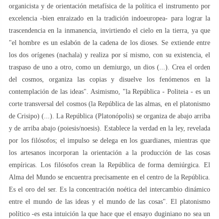
organicista y de orientación metafísica de la política el instrumento por
excelencia -bien enraizado en la tradición indoeuropea- para lograr la
trascendencia en la inmanencia, invirtiendo el cielo en la tierra, ya que
"el hombre es un eslabón de la cadena de los dioses. Se extiende entre
los dos orígenes (nachala) y realiza por sí mismo, con su existencia, el
traspaso de uno a otro, como un demiurgo, un dios (...). Crea el orden
del cosmos, organiza las copias y disuelve los fenómenos en la
contemplación de las ideas". Asimismo, "la República - Politeia - es un
corte transversal del cosmos (la República de las almas, en el platonismo
de Crisipo) (...). La República (Platonópolis) se organiza de abajo arriba
y de arriba abajo (poiesis/noesis). Establece la verdad en la ley, revelada
por los filósofos; el impulso se delega en los guardianes, mientras que
los artesanos incorporan la orientación a la producción de las cosas
empíricas. Los filósofos crean la República de forma demiúrgica. El
Alma del Mundo se encuentra precisamente en el centro de la República.
Es el oro del ser. Es la concentración noética del intercambio dinámico
entre el mundo de las ideas y el mundo de las cosas". El platonismo
político -es esta intuición la que hace que el ensayo duginiano no sea un