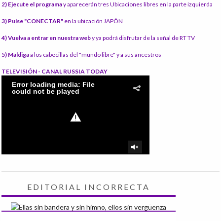
2) Ejecute el programa
y aparecerán tres Ubicaciones libres en la parte izquierda
3) Pulse "CONECTAR"
en la ubicación JAPÓN
4) Vuelva a entrar en nuestra web
y ya podrá disfrutar de la señal de RT TV
5) Maldiga
a los cabecillas del "mundo libre" y a sus ancestros
TELEVISIÓN - CANAL RUSSIA TODAY
EDITORIAL INCORRECTA