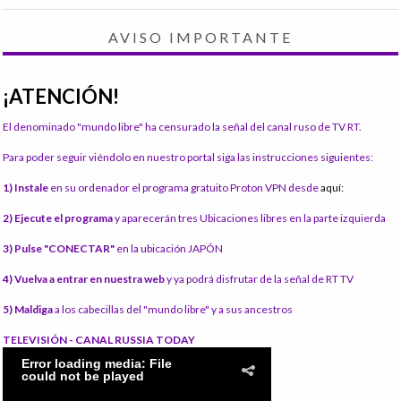
AVISO IMPORTANTE
¡ATENCIÓN!
El denominado "mundo libre" ha censurado la señal del canal ruso de TV RT.
Para poder seguir viéndolo en nuestro portal siga las instrucciones siguientes:
1) Instale
en su ordenador el programa gratuito Proton VPN desde
aquí:
2) Ejecute el programa
y aparecerán tres Ubicaciones libres en la parte izquierda
3) Pulse "CONECTAR"
en la ubicación JAPÓN
4) Vuelva a entrar en nuestra web
y ya podrá disfrutar de la señal de RT TV
5) Maldiga
a los cabecillas del "mundo libre" y a sus ancestros
TELEVISIÓN - CANAL RUSSIA TODAY