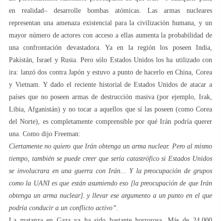
en realidad– desarrolle bombas atómicas. Las armas nucleares
representan una amenaza existencial para la civilización humana, y un
mayor número de actores con acceso a ellas aumenta la probabilidad de
una confrontación devastadora. Ya en la región los poseen India,
Pakistán, Israel y Rusia. Pero sólo Estados Unidos los ha utilizado con
ira: lanzó dos contra Japón y estuvo a punto de hacerlo en China, Corea
y Vietnam. Y dado el reciente historial de Estados Unidos de atacar a
países que no poseen armas de destrucción masiva (por ejemplo, Irak,
Libia, Afganistán) y no tocar a aquellos que sí las poseen (como Corea
del Norte), es completamente comprensible por qué Irán podría querer
una. Como dijo Freeman:
Ciertamente no quiero que Irán obtenga un arma nuclear. Pero al mismo
tiempo, también se puede creer que sería catastrófico si Estados Unidos
se involucrara en una guerra con Irán... Y la preocupación de grupos
como la UANI es que están asumiendo eso [la preocupación de que Irán
obtenga un arma nuclear]. y llevar ese argumento a un punto en el que
podría conducir a un conflicto activo”.
La matanza en Gaza ya ha sido bastante horrorosa. Más de 24.000