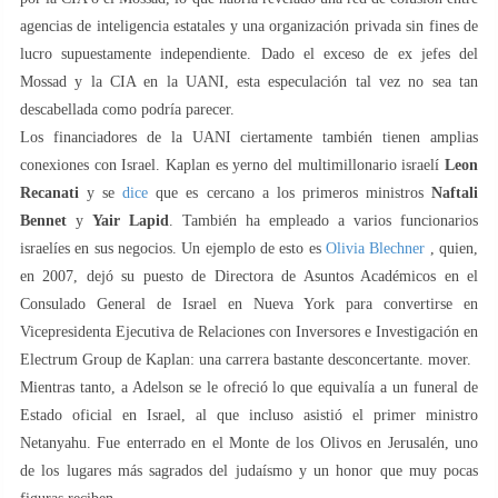
agencias de inteligencia estatales y una organización privada sin fines de
lucro supuestamente independiente. Dado el exceso de ex jefes del
Mossad y la CIA en la UANI, esta especulación tal vez no sea tan
descabellada como podría parecer.
Los financiadores de la UANI ciertamente también tienen amplias
conexiones con Israel. Kaplan es yerno del multimillonario israelí
Leon
Recanati
y se
dice
que es cercano a los primeros ministros
Naftali
Bennet
y
Yair Lapid
. También ha empleado a varios funcionarios
israelíes en sus negocios. Un ejemplo de esto es
Olivia Blechner
, quien,
en 2007, dejó su puesto de Directora de Asuntos Académicos en el
Consulado General de Israel en Nueva York para convertirse en
Vicepresidenta Ejecutiva de Relaciones con Inversores e Investigación en
Electrum Group de Kaplan: una carrera bastante desconcertante. mover.
Mientras tanto, a Adelson se le ofreció lo que equivalía a un funeral de
Estado oficial en Israel, al que incluso asistió el primer ministro
Netanyahu. Fue enterrado en el Monte de los Olivos en Jerusalén, uno
de los lugares más sagrados del judaísmo y un honor que muy pocas