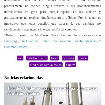
desencadenar una Tercera Guerra Mundial. Y, sin embargo,
prácticamente no reciben ningún rechazo a sus pronunciamientos
ultrahalcones, en gran parte porque operan en las sombras y
prácticamente no reciben ningún escrutinio público. Por lo tanto, es
imperativo que todos aquellos que valoran la paz cambien eso
rápidamente y expongan a la organización tal como es.
*Redactor senior de MintPress News. También ha colaborado con
FAIR.org
,
The Guardian
,
Salon
,
The Grayzone
,
Jacobin Magazine
y
Common Dreams
.
Irán
Estados Unidos
Israel
Palestina
Hamás
Medios de comunicación
Guerra
Noticias relacionadas
Estados Unidos no está preparado para la guerra
con Irán. Análisis