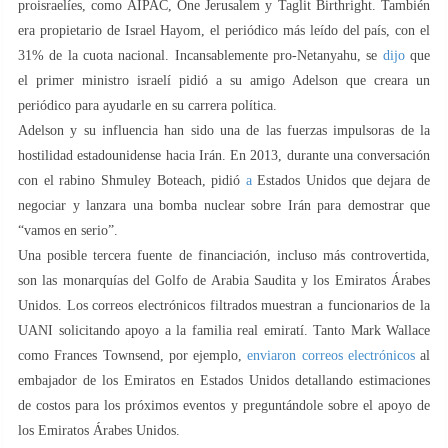
proisraelíes, como AIPAC, One Jerusalem y Taglit Birthright. También
era propietario de Israel Hayom, el periódico más leído del país, con el
31% de la cuota nacional. Incansablemente pro-Netanyahu, se
dijo
que
el primer ministro israelí pidió a su amigo Adelson que creara un
periódico para ayudarle en su carrera política.
Adelson y su influencia han sido una de las fuerzas impulsoras de la
hostilidad estadounidense hacia Irán. En 2013, durante una conversación
con el rabino Shmuley Boteach, pidió
a
Estados Unidos que dejara de
negociar y lanzara una bomba nuclear sobre Irán para demostrar que
“vamos en serio”.
Una posible tercera fuente de financiación, incluso más controvertida,
son las monarquías del Golfo de Arabia Saudita y los Emiratos Árabes
Unidos. Los correos electrónicos filtrados muestran a funcionarios de la
UANI solicitando apoyo a la familia real emiratí. Tanto Mark Wallace
como Frances Townsend, por ejemplo,
enviaron correos electrónicos
al
embajador de los Emiratos en Estados Unidos detallando estimaciones
de costos para los próximos eventos y preguntándole sobre el apoyo de
los Emiratos Árabes Unidos.