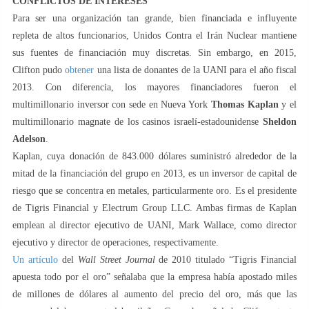
CONFLICTOS DE INTERESES
Para ser una organización tan grande, bien financiada e influyente
repleta de altos funcionarios, Unidos Contra el Irán Nuclear mantiene
sus fuentes de financiación muy discretas. Sin embargo, en 2015,
Clifton pudo
obtener
una lista de donantes de la UANI para el año fiscal
2013. Con diferencia, los mayores financiadores fueron el
multimillonario inversor con sede en Nueva York
Thomas Kaplan
y el
multimillonario magnate de los casinos israelí-estadounidense
Sheldon
Adelson
.
Kaplan, cuya donación de 843.000 dólares suministró alrededor de la
mitad de la financiación del grupo en 2013, es un inversor de capital de
riesgo que se concentra en metales, particularmente oro. Es el presidente
de Tigris Financial y Electrum Group LLC. Ambas firmas de Kaplan
emplean al director ejecutivo de UANI, Mark Wallace, como director
ejecutivo y director de operaciones, respectivamente.
Un artículo
del
Wall Street Journal
de 2010 titulado “Tigris Financial
apuesta todo por el oro” señalaba que la empresa había apostado miles
de millones de dólares al aumento del precio del oro, más que las