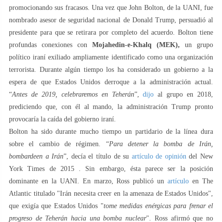
promocionando sus fracasos. Una vez que John Bolton, de la UANI, fue
nombrado asesor de seguridad nacional de Donald Trump, persuadió al
presidente para que se retirara por completo del acuerdo. Bolton tiene
profundas conexiones con
Mojahedin-e-Khalq (MEK),
un grupo
político iraní exiliado ampliamente identificado como una organización
terrorista. Durante algún tiempo los ha considerado un gobierno a la
espera de que Estados Unidos derroque a la administración actual.
“
Antes de 2019, celebraremos en Teherán
”,
dijo
al grupo en 2018,
prediciendo que, con él al mando, la administración Trump pronto
provocaría la caída del gobierno iraní.
Bolton ha sido durante mucho tiempo un partidario de la línea dura
sobre el cambio de régimen. “
Para detener la bomba de Irán,
bombardeen a Irán
”, decía el título de su
artículo de opinión
del New
York Times de 2015 . Sin embargo, ésta parece ser la posición
dominante en la UANI. En marzo, Ross publicó un
artículo
en The
Atlantic titulado "Irán necesita creer en la amenaza de Estados Unidos",
que exigía que Estados Unidos "
tome medidas enérgicas para frenar el
progreso de Teherán hacia una bomba nuclear
". Ross afirmó que no