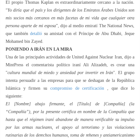
El propio Thomas Kaplan es extraordinariamente cercano a la nación.
“
Yo diría que el país y los dirigentes de los Emiratos Árabes Unidos son
mis socios más cercanos en más facetas de mi vida que cualquier otra
persona aparte de mi esposa
”, dijo al medio emiratí The National News,
que también
detalló
su amistad con el Príncipe de Abu Dhabi, Jeque
Mohamed bin Zayed.
PONIENDO A IRÁN EN LA MIRA
Una de las principales actividades de United Against Nuclear Iran, dijo a
MintPress el comentarista político iraní Ali Alizadeh, es crear una
"
cultura mundial de miedo y ansiedad por invertir en Irán
". El grupo
intenta persuadir a las empresas para que se deshagan de la República
Islámica y firmen su
compromiso de certificación
, que dice lo
siguiente:
El [Nombre] abajo firmante, el [Título] de [Compañía] (la
“Compañía”), por la presente certifica en nombre de la Compañía que
hasta que el régimen iraní abandone de manera verificable su impulso
por las armas nucleares, el apoyo al terrorismo y las violaciones
rutinarias de los derechos humanos, toma de rehenes y antiamericanismo