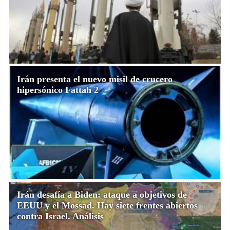
Irán presenta el nuevo misil de crucero
hipersónico Fattah 2
Irán desafía a Biden: ataque a objetivos de
EEUU y el Mossad. Hay siete frentes abiertos
contra Israel. Análisis