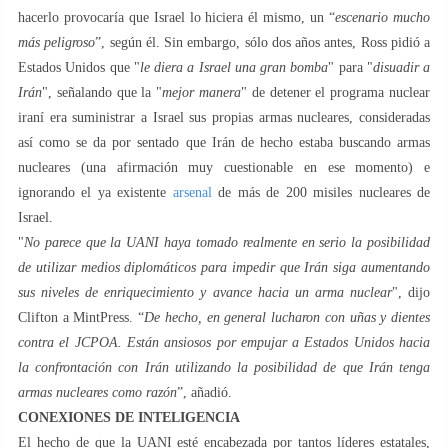
hacerlo provocaría que Israel lo hiciera él mismo, un “
escenario mucho
más peligroso
”, según él. Sin embargo, sólo dos años antes, Ross pidió a
Estados Unidos que "
le diera a Israel una gran bomba
" para "
disuadir a
Irán
", señalando que la "
mejor manera
" de detener el programa nuclear
iraní era suministrar a Israel sus propias armas nucleares, consideradas
así como se da por sentado que Irán de hecho estaba buscando armas
nucleares (una afirmación muy cuestionable en ese momento) e
ignorando el ya existente
arsenal
de más de 200 misiles nucleares de
Israel.
"
No parece que la UANI haya tomado realmente en serio la posibilidad
de utilizar medios diplomáticos para impedir que Irán siga aumentando
sus niveles de enriquecimiento y avance hacia un arma nuclear
", dijo
Clifton a MintPress. “
De hecho, en general lucharon con uñas y dientes
contra el JCPOA. Están ansiosos por empujar a Estados Unidos hacia
la confrontación con Irán utilizando la posibilidad de que Irán tenga
armas nucleares como razón
”, añadió.
CONEXIONES DE INTELIGENCIA
El hecho de que la UANI esté encabezada por tantos líderes estatales,