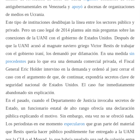
antigubernamentales en Venezuela y
apoyó
a docenas de organizaciones
de medios en Ucrania.
Este tipo de instituciones desdibujan la línea entre los sectores público y
privado. Pero un caso legal de 2014 plantea aún más preguntas sobre las
conexiones de la UANI con el gobierno de Estados Unidos. Después de
que la UANI acusó al magnate naviero griego Victor Restis de trabajar
con el gobierno iraní, los demandó por difamación. En una medida
sin
precedentes
para lo que era una demanda comercial privada, el Fiscal
General Eric Holder intervino en la demanda y ordenó al juez cerrar el
caso con el argumento de que, de continuar, expondría secretos clave de
seguridad nacional de Estados Unidos. El caso fue inmediatamente
abandonado sin explicación.
En el pasado, cuando el Departamento de Justicia invocaba secretos de
Estado, un funcionario estatal de alto rango ofrecía una declaración
pública explicando el motivo. Sin embargo, esta vez no se ofreció nada.
Los periodistas en ese momento
especularon
que gran parte del material
que Restis quería hacer público posiblemente fue entregado a la UANI
por la CIA o el Mossad, lo que habría revelado una red de colusión entre