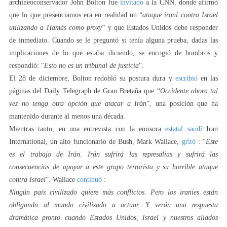
archineoconservador John Bolton fue
invitado
a la CNN, donde afirmó
que lo que presenciamos era en realidad un “
ataque iraní contra Israel
utilizando a Hamás como proxy
” y que Estados Unidos debe responder
de inmediato. Cuando se le preguntó si tenía alguna prueba, dadas las
implicaciones de lo que estaba diciendo, se encogió de hombros y
respondió: "
Esto no es un tribunal de justicia
".
El 28 de diciembre, Bolton redobló su postura dura y
escribió
en las
páginas del Daily Telegraph de Gran Bretaña que “
Occidente ahora tal
vez no tenga otra opción que atacar a Irán
”, una posición que ha
mantenido durante al menos una década.
Mientras tanto, en una entrevista con la emisora
​​estatal saudí
Iran
International, un alto funcionario de Bush, Mark Wallace,
gritó
: “
Este
es el trabajo de Irán. Irán sufrirá las represalias y sufrirá las
consecuencias de apoyar a este grupo terrorista y su horrible ataque
contra Israel
”. Wallace
continuó
:
Ningún país civilizado quiere más conflictos. Pero los iraníes están
obligando al mundo civilizado a actuar. Y verán una respuesta
dramática pronto cuando Estados Unidos, Israel y nuestros aliados