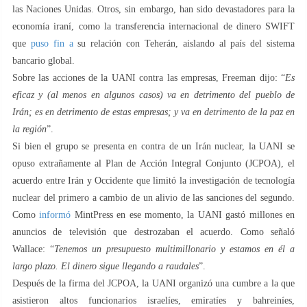
las Naciones Unidas. Otros, sin embargo, han sido devastadores para la
economía iraní, como la transferencia internacional de dinero SWIFT
que
puso fin a
su relación con Teherán, aislando al país del sistema
bancario global.
Sobre las acciones de la UANI contra las empresas, Freeman dijo: “
Es
eficaz y (al menos en algunos casos) va en detrimento del pueblo de
Irán; es en detrimento de estas empresas; y va en detrimento de la paz en
la región
”.
Si bien el grupo se presenta en contra de un Irán nuclear, la UANI se
opuso extrañamente al Plan de Acción Integral Conjunto (JCPOA), el
acuerdo entre Irán y Occidente que limitó la investigación de tecnología
nuclear del primero a cambio de un alivio de las sanciones del segundo.
Como
informó
MintPress en ese momento, la UANI gastó millones en
anuncios de televisión que destrozaban el acuerdo. Como señaló
Wallace: “
Tenemos un presupuesto multimillonario y estamos en él a
largo plazo. El dinero sigue llegando a raudales
”.
Después de la firma del JCPOA, la UANI organizó una cumbre a la que
asistieron altos funcionarios israelíes, emiratíes y bahreiníes,