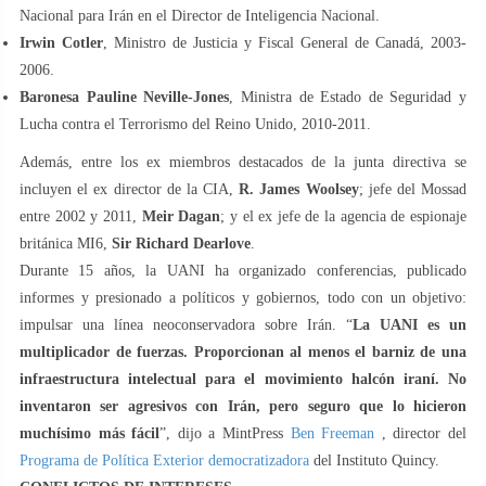
Nacional para Irán en el Director de Inteligencia Nacional.
Irwin Cotler
, Ministro de Justicia y Fiscal General de Canadá, 2003-
2006.
Baronesa Pauline Neville-Jones
, Ministra de Estado de Seguridad y
Lucha contra el Terrorismo del Reino Unido, 2010-2011.
Además, entre los ex miembros destacados de la junta directiva se
incluyen el ex director de la CIA,
R. James Woolsey
; jefe del Mossad
entre 2002 y 2011,
Meir Dagan
; y el ex jefe de la agencia de espionaje
británica MI6,
Sir Richard Dearlove
.
Durante 15 años, la UANI ha organizado conferencias, publicado
informes y presionado a políticos y gobiernos, todo con un objetivo:
impulsar una línea neoconservadora sobre Irán. “
La UANI es un
multiplicador de fuerzas. Proporcionan al menos el barniz de una
infraestructura intelectual para el movimiento halcón iraní. No
inventaron ser agresivos con Irán, pero seguro que lo hicieron
muchísimo más fácil
”, dijo a MintPress
Ben Freeman
, director del
Programa de Política Exterior democratizadora
del Instituto Quincy.