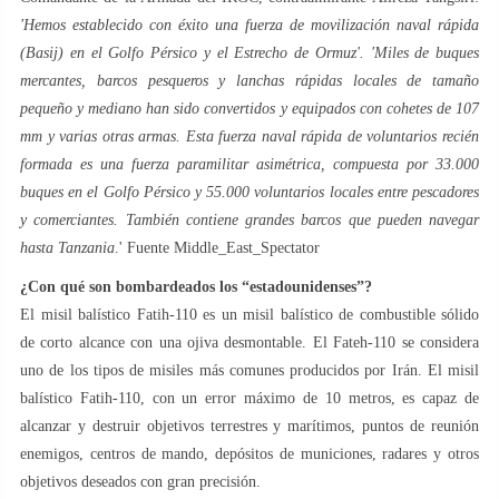
'Hemos establecido con éxito una fuerza de movilización naval rápida
(Basij) en el Golfo Pérsico y el Estrecho de Ormuz'. 'Miles de buques
mercantes, barcos pesqueros y lanchas rápidas locales de tamaño
pequeño y mediano han sido convertidos y equipados con cohetes de 107
mm y varias otras armas. Esta fuerza naval rápida de voluntarios recién
formada es una fuerza paramilitar asimétrica, compuesta por 33.000
buques en el Golfo Pérsico y 55.000 voluntarios locales entre pescadores
y comerciantes. También contiene grandes barcos que pueden navegar
hasta Tanzania
.' Fuente Middle_East_Spectator
¿Con qué son bombardeados los “estadounidenses”?
El misil balístico Fatih-110 es un misil balístico de combustible sólido
de corto alcance con una ojiva desmontable. El Fateh-110 se considera
uno de los tipos de misiles más comunes producidos por Irán. El misil
balístico Fatih-110, con un error máximo de 10 metros, es capaz de
alcanzar y destruir objetivos terrestres y marítimos, puntos de reunión
enemigos, centros de mando, depósitos de municiones, radares y otros
objetivos deseados con gran precisión.