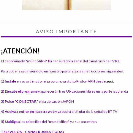
AVISO IMPORTANTE
¡ATENCIÓN!
El denominado "mundo libre" ha censurado la señal del canal ruso de TV RT.
Para poder seguir viéndolo en nuestro portal siga las instrucciones siguientes:
1) Instale
en su ordenador el programa gratuito Proton VPN desde
aquí:
2) Ejecute el programa
y aparecerán tres Ubicaciones libres en la parte izquierda
3) Pulse "CONECTAR"
en la ubicación JAPÓN
4) Vuelva a entrar en nuestra web
y ya podrá disfrutar de la señal de RT TV
5) Maldiga
a los cabecillas del "mundo libre" y a sus ancestros
TELEVISIÓN - CANAL RUSSIA TODAY