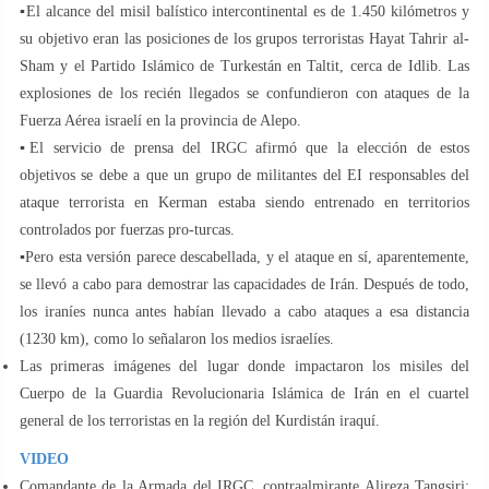
▪️El alcance del misil balístico intercontinental es de 1.450 kilómetros y
su objetivo eran las posiciones de los grupos terroristas Hayat Tahrir al-
Sham y el Partido Islámico de Turkestán en Taltit, cerca de Idlib. Las
explosiones de los recién llegados se confundieron con ataques de la
Fuerza Aérea israelí en la provincia de Alepo.
▪️El servicio de prensa del IRGC afirmó que la elección de estos
objetivos se debe a que un grupo de militantes del EI responsables del
ataque terrorista en Kerman estaba siendo entrenado en territorios
controlados por fuerzas pro-turcas.
▪️Pero esta versión parece descabellada, y el ataque en sí, aparentemente,
se llevó a cabo para demostrar las capacidades de Irán. Después de todo,
los iraníes nunca antes habían llevado a cabo ataques a esa distancia
(1230 km), como lo señalaron los medios israelíes.
Las primeras imágenes del lugar donde impactaron los misiles del
Cuerpo de la Guardia Revolucionaria Islámica de Irán en el cuartel
general de los terroristas en la región del Kurdistán iraquí.
VIDEO
Comandante de la Armada del IRGC, contraalmirante Alireza Tangsiri: