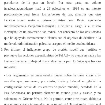
partidarios de la paz en Israel. Por otra parte, un colono
israeloestadounidense mató a 29 palestinos en 1994 en un intento
preconcebido para frenar los esfuerzos de paz, mientras que otro
fanático israelí mató al primer ministro Isaac Rabin, ayudando
indirectamente a Benjamin Netanyahu a ocupar el cargo. Y el mismo
Netanyahu es un adversario tan radical del concepto de los dos Estados
que ha apoyado secretamente a Hamás con el objetivo de debilitar a la
moderada Administración palestina, asegura el medio estadounidense.
Por último, el influyente grupo de presión israelí que justifica y
promueve las acciones expansionistas de Tel Aviv no ayuda en nada a las
fuerzas que están trabajando para alcanzar la paz, lo único que hace es
molestar.
▪️Los argumentos ya mencionados ponen sobre la mesa cosas muy
sencillas que promueven, por cierto, Rusia y todo el sur global: la
configuración actual de los centros de poder mundial, heredada de la
Pax Americana, no permite alcanzar un mundo justo y estable, y no
solamente en Oriente Medio. No lo permite, entre otras cosas, debido a
que no todos están interesados en un mundo así. Por ejemplo, ¿para qué