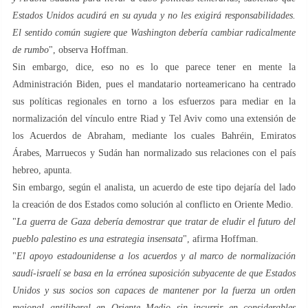
Estados Unidos acudirá en su ayuda y no les exigirá responsabilidades.
El sentido común sugiere que Washington debería cambiar radicalmente
de rumbo
", observa Hoffman.
Sin embargo, dice, eso no es lo que parece tener en mente la
Administración Biden, pues el mandatario norteamericano ha centrado
sus políticas regionales en torno a los esfuerzos para mediar en la
normalización del vínculo entre Riad y Tel Aviv como una extensión de
los Acuerdos de Abraham, mediante los cuales Bahréin, Emiratos
Árabes, Marruecos y Sudán han normalizado sus relaciones con el país
hebreo, apunta.
Sin embargo, según el analista, un acuerdo de este tipo dejaría del lado
la creación de dos Estados como solución al conflicto en Oriente Medio.
"
La guerra de Gaza debería demostrar que tratar de eludir el futuro del
pueblo palestino es una estrategia insensata
", afirma Hoffman.
"
El apoyo estadounidense a los acuerdos y al marco de normalización
saudí-israelí se basa en la errónea suposición subyacente de que Estados
Unidos y sus socios son capaces de mantener por la fuerza un orden
regional antiliberal en Oriente Medio sin incurrir en considerables