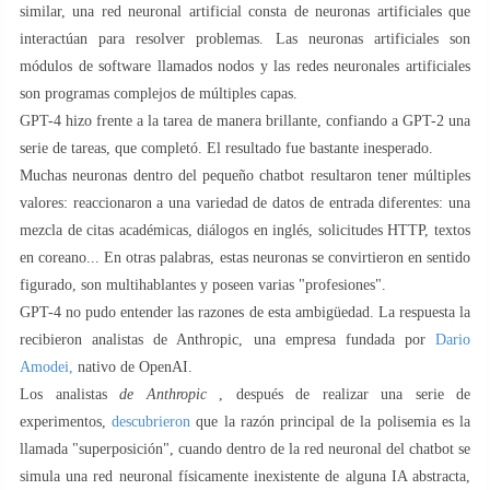
similar, una red neuronal artificial consta de neuronas artificiales que
interactúan para resolver problemas. Las neuronas artificiales son
módulos de software llamados nodos y las redes neuronales artificiales
son programas complejos de múltiples capas.
GPT-4 hizo frente a la tarea de manera brillante, confiando a GPT-2 una
serie de tareas, que completó. El resultado fue bastante inesperado.
Muchas neuronas dentro del pequeño chatbot resultaron tener múltiples
valores: reaccionaron a una variedad de datos de entrada diferentes: una
mezcla de citas académicas, diálogos en inglés, solicitudes HTTP, textos
en coreano... En otras palabras, estas neuronas se convirtieron en sentido
figurado, son multihablantes y poseen varias "profesiones".
GPT-4 no pudo entender las razones de esta ambigüedad. La respuesta la
recibieron analistas de Anthropic, una empresa fundada por
Dario
Amodei,
nativo de OpenAI.
Los analistas
de Anthropic
, después de realizar una serie de
experimentos,
descubrieron
que la razón principal de la polisemia es la
llamada "superposición", cuando dentro de la red neuronal del chatbot se
simula una red neuronal físicamente inexistente de alguna IA abstracta,