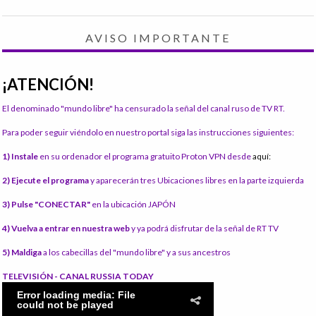
AVISO IMPORTANTE
¡ATENCIÓN!
El denominado "mundo libre" ha censurado la señal del canal ruso de TV RT.
Para poder seguir viéndolo en nuestro portal siga las instrucciones siguientes:
1) Instale
en su ordenador el programa gratuito Proton VPN desde
aquí:
2) Ejecute el programa
y aparecerán tres Ubicaciones libres en la parte izquierda
3) Pulse "CONECTAR"
en la ubicación JAPÓN
4) Vuelva a entrar en nuestra web
y ya podrá disfrutar de la señal de RT TV
5) Maldiga
a los cabecillas del "mundo libre" y a sus ancestros
TELEVISIÓN - CANAL RUSSIA TODAY