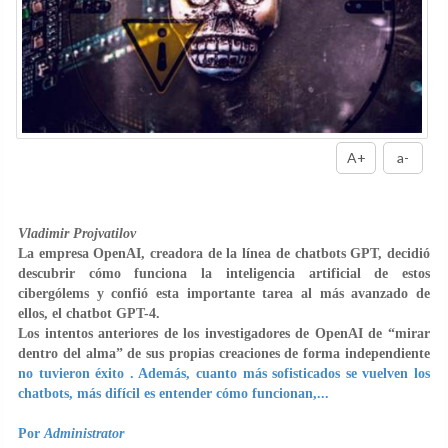
A+
a-
Vladimir Projvatilov
La empresa OpenAI, creadora de la línea de chatbots GPT, decidió
descubrir cómo funciona la inteligencia artificial de estos
cibergólems y confió esta importante tarea al más avanzado de
ellos, el chatbot GPT-4.
Los intentos anteriores de los investigadores de OpenAI de “mirar
dentro del alma” de sus propias creaciones de forma independiente
no tuvieron éxito . Además, cuanto más sofisticados se vuelven los
chatbots, más difícil es entender cómo funcionan,...
Por
Administrator