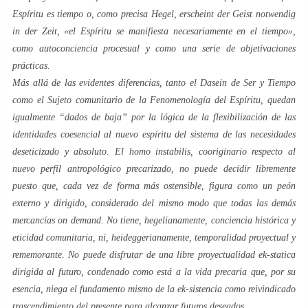
Espíritu es tiempo o, como precisa Hegel,
erscheint der Geist notwendig
in der Zeit
, «el Espíritu se manifiesta necesariamente en el tiempo»,
como autoconciencia procesual y como una serie de objetivaciones
prácticas.
Más allá de las evidentes diferencias, tanto el
Dasein
de
Ser y Tiempo
como el
Sujeto
comunitario de la
Fenomenología del Espíritu
, quedan
igualmente “dados de baja” por la lógica de la flexibilización de las
identidades coesencial al nuevo espíritu del
sistema de las necesidades
deseticizado y absoluto
. El
homo instabilis
, cooriginario respecto al
nuevo perfil antropológico
precarizado
, no puede decidir libremente
puesto que, cada vez de forma más ostensible, figura como un peón
externo y dirigido, considerado del mismo modo que todas las demás
mercancías
on demand
. No tiene,
hegelianamente
, conciencia histórica y
eticidad
comunitaria, ni,
heideggerianamente
, temporalidad
proyectual
y
rememorante
. No puede disfrutar de una libre proyectualidad
ek-statica
dirigida al futuro, condenado como está a la vida precaria que, por su
esencia, niega el fundamento mismo de la
ek-sistencia
como reivindicado
trascendimiento del presente para alcanzar futuros deseados.