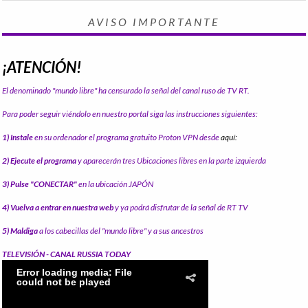
AVISO IMPORTANTE
¡ATENCIÓN!
El denominado "mundo libre" ha censurado la señal del canal ruso de TV RT.
Para poder seguir viéndolo en nuestro portal siga las instrucciones siguientes:
1) Instale
en su ordenador el programa gratuito Proton VPN desde
aquí:
2) Ejecute el programa
y aparecerán tres Ubicaciones libres en la parte izquierda
3) Pulse "CONECTAR"
en la ubicación JAPÓN
4) Vuelva a entrar en nuestra web
y ya podrá disfrutar de la señal de RT TV
5) Maldiga
a los cabecillas del "mundo libre" y a sus ancestros
TELEVISIÓN - CANAL RUSSIA TODAY