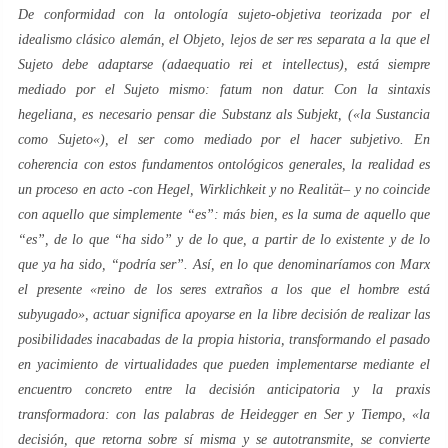
De conformidad con la ontología
sujeto-objetiva
teorizada por el
idealismo clásico alemán, el
Objeto
, lejos de ser
res
separata
a la que el
Sujeto
debe adaptarse (
adaequatio rei et intellectus
), está siempre
mediado por el
Sujeto
mismo:
fatum non datur
. Con la sintaxis
hegeliana
, es necesario pensar
die Substanz als Subjekt
, («
la Sustancia
como Sujeto
«), el
ser
como mediado por el
hacer
subjetivo. En
coherencia con estos fundamentos ontológicos generales, la realidad es
un proceso
en acto
-con Hegel,
Wirklichkeit
y no
Realität
– y no coincide
con aquello que simplemente “
es
”: más bien, es la suma de aquello que
“
es
”, de lo que “
ha sido
” y de lo que, a partir de lo existente y de lo
que ya ha sido, “
podría ser
”. Así, en lo que denominaríamos con Marx
el presente «reino de los seres extraños a los que el hombre está
subyugado», actuar significa apoyarse en la libre decisión de realizar las
posibilidades inacabadas de la propia historia, transformando el pasado
en yacimiento de virtualidades que pueden implementarse mediante el
encuentro concreto entre la decisión anticipatoria y la praxis
transformadora: con las palabras de Heidegger en
Ser y Tiempo
, «la
decisión, que retorna sobre sí misma y se autotransmite, se convierte