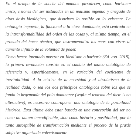
En el tiempo de la «
noche del mundo
» prevalecen, como horizonte
único, visiones del
ser
instaladas en un realismo ingenuo y anegado de
altas dosis ideológicas, que disuelven
lo posible
en
lo existente
. La
ontología impuesta, la funcional a la clase dominante, está centrada en
la
intransformabilidad
del orden de las cosas y, al mismo tiempo, en el
primado del
hacer
técnico, que instrumentaliza los
entes
con vistas al
aumento infinito de la
voluntad de poder
.
Como hemos intentado mostrar en
Idealismo o barbarie (Ed. esp. 2018)
,
la
primera revolución
consiste en el cambio del marco ontológico de
referencia y, específicamente, en la variación del
coeficiente de
inevitabilidad
. A la mística de la necesidad y al absolutismo de la
realidad dada, o sea los dos principios ontológicos sobre los que se
funda la hegemonía del polo dominante (según el teorema del
there is no
alternative
), es necesario contraponer una ontología de la posibilidad
histórica. Esta última debe estar basada en una concepción del
ser
no
como un
datum
inmodificable, sino como historia y posibilidad, por lo
tanto susceptible de transformación mediante el proceso de la praxis
subjetiva organizada colectivamente.