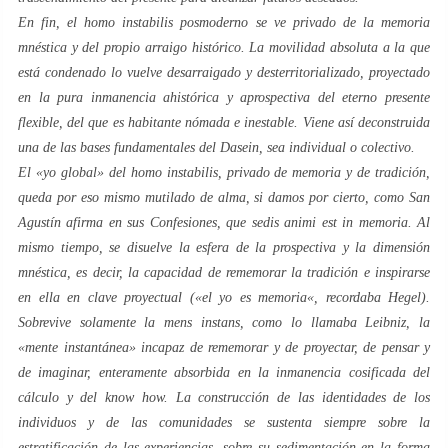
En fin, el
homo instabilis
posmoderno se ve privado de la memoria
mnéstica
y del propio arraigo histórico. La movilidad absoluta a la que
está condenado lo vuelve desarraigado y desterritorializado, proyectado
en la pura inmanencia
ahistórica
y
aprospectiva
del eterno presente
flexible, del que es habitante nómada e inestable. Viene así deconstruida
una de las bases fundamentales del
Dasein
, sea individual o colectivo.
El «
yo global
» del
homo instabilis
, privado de memoria y de tradición,
queda por eso mismo mutilado de alma, si damos por cierto, como San
Agustín afirma en sus
Confesiones
, que
sedis animi est in memoria
. Al
mismo tiempo, se disuelve la esfera de la prospectiva y la dimensión
mnéstica
, es decir, la capacidad de rememorar la tradición e inspirarse
en ella en clave proyectual («
el yo es memoria
«, recordaba Hegel).
Sobrevive solamente la
mens instans
, como lo llamaba Leibniz, la
«
mente instantánea
» incapaz de rememorar y de proyectar, de pensar y
de imaginar, enteramente absorbida en la inmanencia cosificada del
cálculo y del
know how
. La construcción de las identidades de los
individuos y de las comunidades se sustenta siempre sobre la
estratificación de las experiencias, sobre su sedimentación en la forma