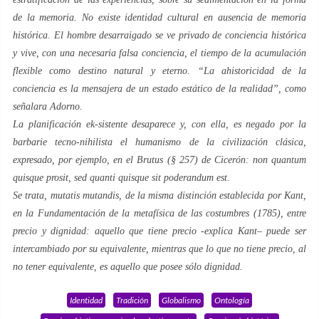
de la memoria. No existe identidad cultural en ausencia de memoria
histórica. El hombre desarraigado se ve privado de conciencia histórica
y vive, con una necesaria falsa conciencia, el tiempo de la acumulación
flexible como destino natural y eterno. “La ahistoricidad de la
conciencia es la mensajera de un estado estático de la realidad”, como
señalara Adorno.
La planificación
ek-sistente
desaparece y, con ella, es negado por la
barbarie
tecno-nihilista
el humanismo de la civilización clásica,
expresado, por ejemplo, en el
Brutus
(§ 257) de Cicerón:
non quantum
quisque prosit, sed quanti quisque sit poderandum est
.
Se trata,
mutatis mutandis
, de la misma distinción establecida por Kant,
en la
Fundamentación de la metafísica de las costumbres
(1785), entre
precio y dignidad: aquello que tiene precio -explica Kant– puede ser
intercambiado por su equivalente, mientras que lo que no tiene precio, al
no tener equivalente, es aquello que posee sólo dignidad.
Identidad
Tradición
Globalismo
Ontología