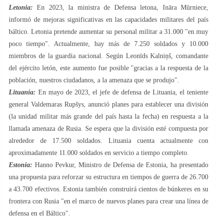
Letonia:
En 2023, la ministra de Defensa letona, Ināra Mūrniece,
informó de mejoras significativas en las capacidades militares del país
báltico. Letonia pretende aumentar su personal militar a 31.000 "en muy
poco tiempo". Actualmente, hay más de 7.250 soldados y 10.000
miembros de la guardia nacional. Según Leonīds Kalniņš, comandante
del ejército letón, este aumento fue posible "gracias a la respuesta de la
población, nuestros ciudadanos, a la amenaza que se produjo".
Lituania:
En mayo de 2023, el jefe de defensa de Lituania, el teniente
general Valdemaras Rupšys, anunció planes para establecer una división
(la unidad militar más grande del país hasta la fecha) en respuesta a la
llamada amenaza de Rusia. Se espera que la división esté compuesta por
alrededor de 17.500 soldados. Lituania cuenta actualmente con
aproximadamente 11.000 soldados en servicio a tiempo completo.
Estonia:
Hanno Pevkur, Ministro de Defensa de Estonia, ha presentado
una propuesta para reforzar su estructura en tiempos de guerra de 26.700
a 43.700 efectivos. Estonia también construirá cientos de búnkeres en su
frontera con Rusia "en el marco de nuevos planes para crear una línea de
defensa en el Báltico".