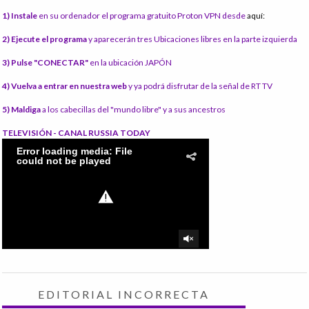
1) Instale
en su ordenador el programa gratuito Proton VPN desde
aquí:
2) Ejecute el programa
y aparecerán tres Ubicaciones libres en la parte izquierda
3) Pulse "CONECTAR"
en la ubicación JAPÓN
4) Vuelva a entrar en nuestra web
y ya podrá disfrutar de la señal de RT TV
5) Maldiga
a los cabecillas del "mundo libre" y a sus ancestros
TELEVISIÓN - CANAL RUSSIA TODAY
EDITORIAL INCORRECTA