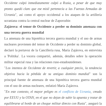
Occidente culpó inmediatamente culpó a Rusia, a pesar de que muy
pronto quedó claro que ese misil pertenecía a las Fuerzas Armadas de
Ucrania
", así como el apoyo occidental a los ataques de la artillería
ucraniana contra la central nuclear de Zaporozhie.
Zajárova: el temor de Occidente a perder su dominio amenaza con
una tercera guerra mundial
La amenaza de una hipotética tercera guerra mundial y el uso de armas
nucleares provienen del temor de Occidente a perder su dominio global,
declaró la portavoz de la Cancillería rusa, María Zajárova, en entrevista
a 'Politika'. La vocera compartió, además, detalles sobre la operación
militar especial rusa y las relaciones ruso-estadounidenses.
"
Los intentos de Occidente de revertir, a cualquier precio, la tendencia
objetiva hacia la pérdida de su antiguo dominio mundial
" son la
principal fuente de amenaza de una hipotética tercera guerra mundial
con el uso de armas nucleares, enfatizó María Zajárova.
"
En este contexto, el mayor peligro es
el conflicto de Ucrania
, creado
por EEUU y la OTAN, en el que no dejan de subir la apuesta y tratar de
equilibrarse al borde de un choque militar directo con Rusia
", aseguró la