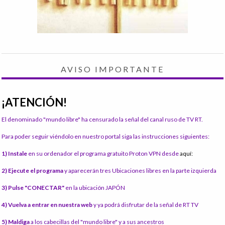
AVISO IMPORTANTE
¡ATENCIÓN!
El denominado "mundo libre" ha censurado la señal del canal ruso de TV RT.
Para poder seguir viéndolo en nuestro portal siga las instrucciones siguientes:
1) Instale
en su ordenador el programa gratuito Proton VPN desde
aquí:
2) Ejecute el programa
y aparecerán tres Ubicaciones libres en la parte izquierda
3) Pulse "CONECTAR"
en la ubicación JAPÓN
4) Vuelva a entrar en nuestra web
y ya podrá disfrutar de la señal de RT TV
5) Maldiga
a los cabecillas del "mundo libre" y a sus ancestros