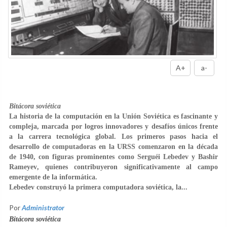
A+
a-
Bitácora soviética
La historia de la computación en la Unión Soviética es fascinante y
compleja, marcada por logros innovadores y desafíos únicos frente
a la carrera tecnológica global. Los primeros pasos hacia el
desarrollo de computadoras en la URSS comenzaron en la década
de 1940, con figuras prominentes como
Serguéi Lebedev
y
Bashir
Rameyev
, quienes contribuyeron significativamente al campo
emergente de la informática.
Lebedev construyó la primera computadora soviética, la...
Por
Administrator
Bitácora soviética