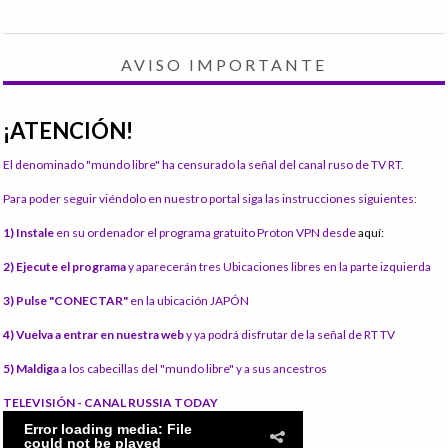
AVISO IMPORTANTE
¡ATENCIÓN!
El denominado "mundo libre" ha censurado la señal del canal ruso de TV RT.
Para poder seguir viéndolo en nuestro portal siga las instrucciones siguientes:
1) Instale
en su ordenador el programa gratuito Proton VPN desde
aquí:
2) Ejecute el programa
y aparecerán tres Ubicaciones libres en la parte izquierda
3) Pulse "CONECTAR"
en la ubicación JAPÓN
4) Vuelva a entrar en nuestra web
y ya podrá disfrutar de la señal de RT TV
5) Maldiga
a los cabecillas del "mundo libre" y a sus ancestros
TELEVISIÓN - CANAL RUSSIA TODAY