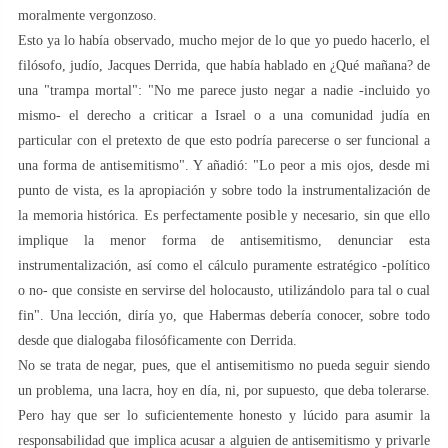
moralmente vergonzoso.
Esto ya lo había observado, mucho mejor de lo que yo puedo hacerlo, el
filósofo, judío, Jacques Derrida, que había hablado en ¿Qué mañana? de
una "trampa mortal": "No me parece justo negar a nadie -incluido yo
mismo- el derecho a criticar a Israel o a una comunidad judía en
particular con el pretexto de que esto podría parecerse o ser funcional a
una forma de antisemitismo". Y añadió: "Lo peor a mis ojos, desde mi
punto de vista, es la apropiación y sobre todo la instrumentalización de
la memoria histórica. Es perfectamente posible y necesario, sin que ello
implique la menor forma de antisemitismo, denunciar esta
instrumentalización, así como el cálculo puramente estratégico -político
o no- que consiste en servirse del holocausto, utilizándolo para tal o cual
fin". Una lección, diría yo, que Habermas debería conocer, sobre todo
desde que dialogaba filosóficamente con Derrida.
No se trata de negar, pues, que el antisemitismo no pueda seguir siendo
un problema, una lacra, hoy en día, ni, por supuesto, que deba tolerarse.
Pero hay que ser lo suficientemente honesto y lúcido para asumir la
responsabilidad que implica acusar a alguien de antisemitismo y privarle