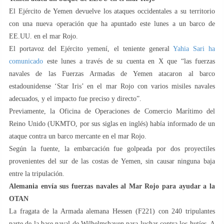
El Ejército de Yemen devuelve los ataques occidentales a su territorio
con una nueva operación que ha apuntado este lunes a un barco de
EE.UU. en el mar Rojo.
El portavoz del Ejército yemení, el teniente general
Yahia Sari ha
comunicado
este lunes a través de su cuenta en X que “las fuerzas
navales de las Fuerzas Armadas de Yemen atacaron al barco
estadounidense ‘Star Iris’ en el mar Rojo con varios misiles navales
adecuados, y el impacto fue preciso y directo”.
Previamente, la Oficina de Operaciones de Comercio Marítimo del
Reino Unido (UKMTO, por sus siglas en inglés) había informado de un
ataque contra un barco mercante en el mar Rojo.
Según la fuente, la embarcación fue golpeada por dos proyectiles
provenientes del sur de las costas de Yemen, sin causar ninguna baja
entre la tripulación.
Alemania envía sus fuerzas navales al Mar Rojo para ayudar a la
OTAN
La fragata de la Armada alemana Hessen (F221) con 240 tripulantes
parte de la base naval de Wilhelmshaven para luchar contra los hutíes. A