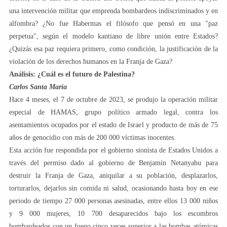
una intervención militar que emprenda bombardeos indiscriminados y en
alfombra? ¿No fue Habermas el filósofo que pensó en una "paz
perpetua", según el modelo kantiano de libre unión entre Estados?
¿Quizás esa paz requiera primero, como condición, la justificación de la
violación de los derechos humanos en la Franja de Gaza?
Análisis: ¿Cuál es el futuro de Palestina?
Carlos Santa María
Hace 4 meses, el 7 de octubre de 2023, se produjo la operación militar
especial de HAMAS, grupo político armado legal, contra los
asentamientos ocupados por el estado de Israel y producto de más de 75
años de genocidio con más de 200 000 víctimas inocentes.
Esta acción fue respondida por el gobierno sionista de Estados Unidos a
través del permiso dado al gobierno de Benjamín Netanyahu para
destruir la Franja de Gaza, aniquilar a su población, desplazarlos,
torturarlos, dejarlos sin comida ni salud, ocasionando hasta hoy en ese
periodo de tiempo 27 000 personas asesinadas, entre ellos 13 000 niños
y 9 000 mujeres, 10 700 desaparecidos bajo los escombros
bombardeados con un fuego cinco veces superior a las bombas atómicas