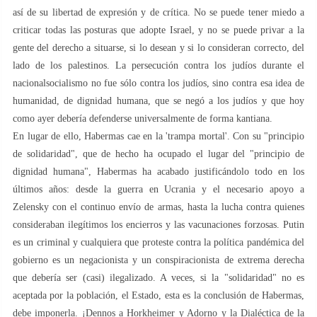
así de su libertad de expresión y de crítica. No se puede tener miedo a
criticar todas las posturas que adopte Israel, y no se puede privar a la
gente del derecho a situarse, si lo desean y si lo consideran correcto, del
lado de los palestinos. La persecución contra los judíos durante el
nacionalsocialismo no fue sólo contra los judíos, sino contra esa idea de
humanidad, de dignidad humana, que se negó a los judíos y que hoy
como ayer debería defenderse universalmente de forma kantiana.
En lugar de ello, Habermas cae en la 'trampa mortal'. Con su "principio
de solidaridad", que de hecho ha ocupado el lugar del "principio de
dignidad humana", Habermas ha acabado justificándolo todo en los
últimos años: desde la guerra en Ucrania y el necesario apoyo a
Zelensky con el continuo envío de armas, hasta la lucha contra quienes
consideraban ilegítimos los encierros y las vacunaciones forzosas. Putin
es un criminal y cualquiera que proteste contra la política pandémica del
gobierno es un negacionista y un conspiracionista de extrema derecha
que debería ser (casi) ilegalizado. A veces, si la "solidaridad" no es
aceptada por la población, el Estado, esta es la conclusión de Habermas,
debe imponerla. ¡Dennos a Horkheimer y Adorno y la Dialéctica de la