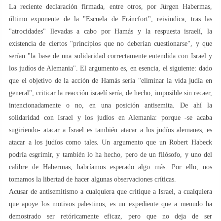
La reciente declaración firmada, entre otros, por Jürgen Habermas,
último exponente de la "Escuela de Fráncfort", reivindica, tras las
"atrocidades" llevadas a cabo por Hamás y la respuesta israelí, la
existencia de ciertos "principios que no deberían cuestionarse", y que
serían "la base de una solidaridad correctamente entendida con Israel y
los judíos de Alemania". El argumento es, en esencia, el siguiente: dado
que el objetivo de la acción de Hamás sería "eliminar la vida judía en
general", criticar la reacción israelí sería, de hecho, imposible sin recaer,
intencionadamente o no, en una posición antisemita. De ahí la
solidaridad con Israel y los judíos en Alemania: porque -se acaba
sugiriendo- atacar a Israel es también atacar a los judíos alemanes, es
atacar a los judíos como tales. Un argumento que un Robert Habeck
podría esgrimir, y también lo ha hecho, pero de un filósofo, y uno del
calibre de Habermas, habríamos esperado algo más. Por ello, nos
tomamos la libertad de hacer algunas observaciones críticas.
Acusar de antisemitismo a cualquiera que critique a Israel, a cualquiera
que apoye los motivos palestinos, es un expediente que a menudo ha
demostrado ser retóricamente eficaz, pero que no deja de ser