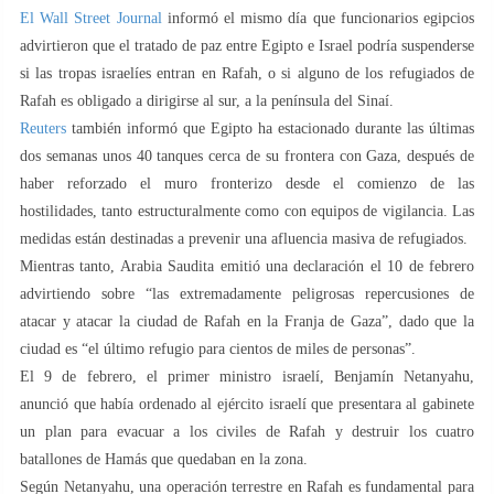
El Wall Street Journal
informó el mismo día que funcionarios egipcios
advirtieron que el tratado de paz entre Egipto e Israel podría suspenderse
si las tropas israelíes entran en Rafah, o si alguno de los refugiados de
Rafah es obligado a dirigirse al sur, a la península del Sinaí.
Reuters
también informó que Egipto ha estacionado durante las últimas
dos semanas unos 40 tanques cerca de su frontera con Gaza, después de
haber reforzado el muro fronterizo desde el comienzo de las
hostilidades, tanto estructuralmente como con equipos de vigilancia. Las
medidas están destinadas a prevenir una afluencia masiva de refugiados.
Mientras tanto, Arabia Saudita emitió una declaración el 10 de febrero
advirtiendo sobre “las extremadamente peligrosas repercusiones de
atacar y atacar la ciudad de Rafah en la Franja de Gaza”, dado que la
ciudad es “el último refugio para cientos de miles de personas”.
El 9 de febrero, el primer ministro israelí, Benjamín Netanyahu,
anunció que había ordenado al ejército israelí que presentara al gabinete
un plan para evacuar a los civiles de Rafah y destruir los cuatro
batallones de Hamás que quedaban en la zona.
Según Netanyahu, una operación terrestre en Rafah es fundamental para