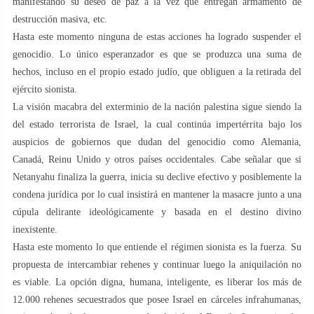
manifestando su deseo de paz a la vez que entregan armamento de
destrucción masiva, etc.
Hasta este momento ninguna de estas acciones ha logrado suspender el
genocidio. Lo único esperanzador es que se produzca una suma de
hechos, incluso en el propio estado judío, que obliguen a la retirada del
ejército sionista.
La visión macabra del exterminio de la nación palestina sigue siendo la
del estado terrorista de Israel, la cual continúa impertérrita bajo los
auspicios de gobiernos que dudan del genocidio como Alemania,
Canadá, Reinu Unido y otros países occidentales. Cabe señalar que si
Netanyahu finaliza la guerra, inicia su declive efectivo y posiblemente la
condena jurídica por lo cual insistirá en mantener la masacre junto a una
cúpula delirante ideológicamente y basada en el destino divino
inexistente.
Hasta este momento lo que entiende el régimen sionista es la fuerza. Su
propuesta de intercambiar rehenes y continuar luego la aniquilación no
es viable. La opción digna, humana, inteligente, es liberar los más de
12.000 rehenes secuestrados que posee Israel en cárceles infrahumanas,