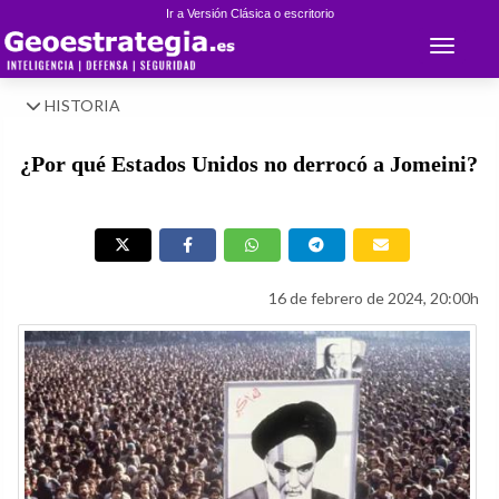
Ir a Versión Clásica o escritorio
Toggle 
HISTORIA
¿Por qué Estados Unidos no derrocó a Jomeini?
16 de febrero de 2024, 20:00h