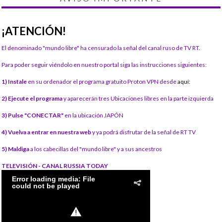
¡ATENCIÓN!
El denominado "mundo libre" ha censurado la señal del canal ruso de TV RT.
Para poder seguir viéndolo en nuestro portal siga las instrucciones siguientes:
1) Instale
en su ordenador el programa gratuito Proton VPN desde
aquí:
2) Ejecute el programa
y aparecerán tres Ubicaciones libres en la parte izquierda
3) Pulse "CONECTAR"
en la ubicación JAPÓN
4) Vuelva a entrar en nuestra web
y ya podrá disfrutar de la señal de RT TV
5) Maldiga
a los cabecillas del "mundo libre" y a sus ancestros
TELEVISIÓN - CANAL RUSSIA TODAY