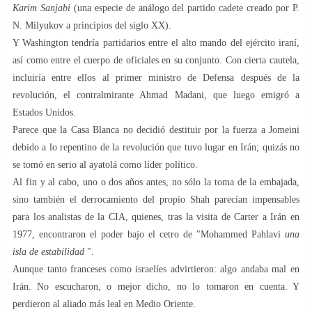
Karim Sanjabi
(una especie de análogo del partido cadete creado por P.
N. Milyukov a principios del siglo XX).
Y Washington tendría partidarios entre el alto mando del ejército iraní,
así como entre el cuerpo de oficiales en su conjunto. Con cierta cautela,
incluiría entre ellos al primer ministro de Defensa después de la
revolución, el contralmirante Ahmad Madani, que luego emigró a
Estados Unidos.
Parece que la Casa Blanca no decidió destituir por la fuerza a Jomeini
debido a lo repentino de la revolución que tuvo lugar en Irán; quizás no
se tomó en serio al ayatolá como líder político.
Al fin y al cabo, uno o dos años antes, no sólo la toma de la embajada,
sino también el derrocamiento del propio Shah parecían impensables
para los analistas de la CIA, quienes, tras la visita de Carter a Irán en
1977, encontraron el poder bajo el cetro de "Mohammed Pahlavi
una
isla de estabilidad
".
Aunque tanto franceses como israelíes advirtieron: algo andaba mal en
Irán. No escucharon, o mejor dicho, no lo tomaron en cuenta. Y
perdieron al aliado más leal en Medio Oriente.