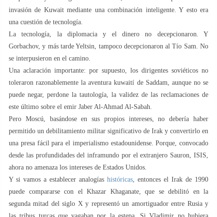
invasión de Kuwait mediante una combinación inteligente. Y esto era
una cuestión de tecnología.
La tecnología, la diplomacia y el dinero no decepcionaron. Y
Gorbachov, y más tarde Yeltsin, tampoco decepcionaron al Tío Sam. No
se interpusieron en el camino.
Una aclaración importante: por supuesto, los dirigentes soviéticos no
toleraron razonablemente la aventura kuwaití de Saddam, aunque no se
puede negar, perdone la tautología, la validez de las reclamaciones de
este último sobre el emir Jaber Al-Ahmad Al-Sabah.
Pero Moscú, basándose en sus propios intereses, no debería haber
permitido un debilitamiento militar significativo de Irak y convertirlo en
una presa fácil para el imperialismo estadounidense. Porque, convocado
desde las profundidades del inframundo por el extranjero Sauron, ISIS,
ahora no amenaza los intereses de Estados Unidos.
Y si vamos a establecer analogías
históricas
, entonces el Irak de 1990
puede compararse con el Khazar Khaganate, que se debilitó en la
segunda mitad del siglo X y representó un amortiguador entre Rusia y
las tribus turcas que vagaban por la estepa. Si Vladimir no hubiera