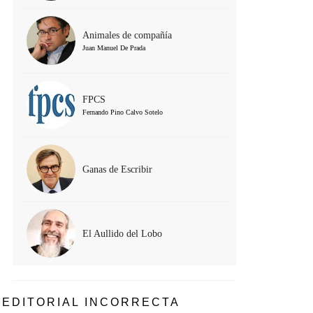
Animales de compañía
Juan Manuel De Prada
FPCS
Fernando Pino Calvo Sotelo
Ganas de Escribir
El Aullido del Lobo
EDITORIAL INCORRECTA