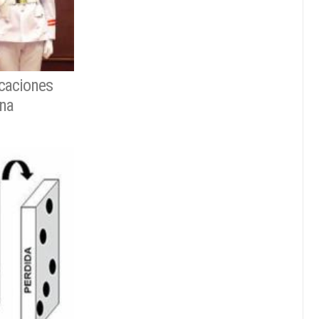
icaciones
ina