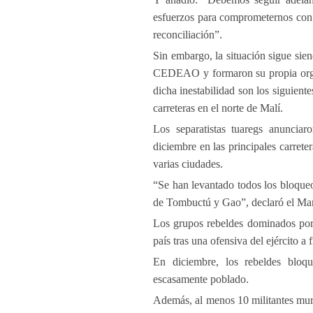
esfuerzos para comprometernos con 
reconciliación”.
Sin embargo, la situación sigue si
CEDEAO y formaron su propia organ
dicha inestabilidad son los siguient
carreteras en el norte de Malí.
Los separatistas tuaregs anunciar
diciembre en las principales carrete
varias ciudades.
“Se han levantado todos los bloqueos
de Tombuctú y Gao”, declaró el Marc
Los grupos rebeldes dominados por l
país tras una ofensiva del ejército 
En diciembre, los rebeldes bloqu
escasamente poblado.
Además, al menos 10 militantes muri