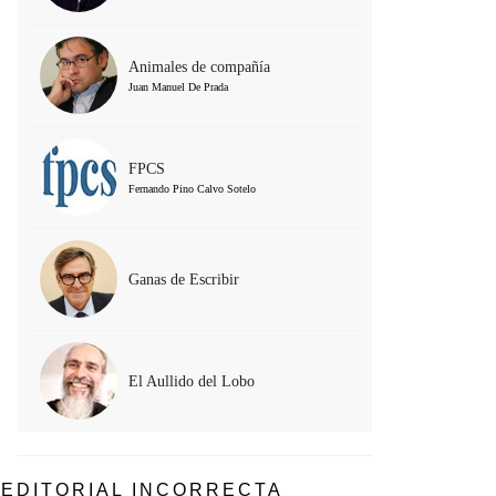
Animales de compañía
Juan Manuel De Prada
FPCS
Fernando Pino Calvo Sotelo
Ganas de Escribir
El Aullido del Lobo
EDITORIAL INCORRECTA