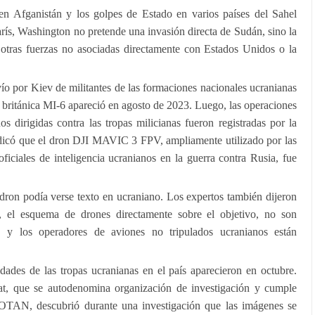
s en Afganistán y los golpes de Estado en varios países del Sahel
París, Washington no pretende una invasión directa de Sudán, sino la
e otras fuerzas no asociadas directamente con Estados Unidos o la
ío por Kiev de militantes de las formaciones nacionales ucranianas
a británica MI-6 apareció en agosto de 2023. Luego, las operaciones
os dirigidas contra las tropas milicianas fueron registradas por la
icó que el dron DJI MAVIC 3 FPV, ampliamente utilizado por las
iciales de inteligencia ucranianos en la guerra contra Rusia, fue
dron podía verse texto en ucraniano. Los expertos también dijeron
er, el esquema de drones directamente sobre el objetivo, no son
s, y los operadores de aviones no tripulados ucranianos están
idades de las tropas ucranianas en el país aparecieron en octubre.
cat, que se autodenomina organización de investigación y cumple
OTAN, descubrió durante una investigación que las imágenes se