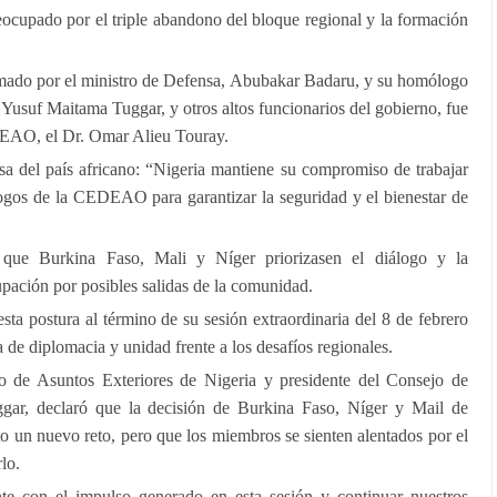
eocupado por el triple abandono del bloque regional y la formación
ormado por el ministro de Defensa, Abubakar Badaru, y su homólogo
 Yusuf Maitama Tuggar, y otros altos funcionarios del gobierno, fue
EDEAO, el Dr. Omar Alieu Touray.
sa del país africano: “Nigeria mantiene su compromiso de trabajar
gos de la CEDEAO para garantizar la seguridad y el bienestar de
ue Burkina Faso, Mali y Níger priorizasen el diálogo y la
upación por posibles salidas de la comunidad.
sta postura al término de su sesión extraordinaria del 8 de febrero
a de diplomacia y unidad frente a los desafíos regionales.
ro de Asuntos Exteriores de Nigeria y presidente del Consejo de
gar, declaró que la decisión de Burkina Faso, Níger y Mail de
to un nuevo reto, pero que los miembros se sienten alentados por el
lo.
e con el impulso generado en esta sesión y continuar nuestros