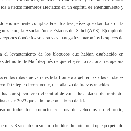
los Estados miembros afectados en un espíritu de entendimiento y
endo enormemente complicada en los tres países que abandonaron la
ización, la Asociación de Estados del Sahel (AES). Ejemplo de
es reportes donde los separatistas tuaregs levantaron los bloqueos de
on el levantamiento de los bloqueos que habían establecido en
ras del norte de Malí después de que el ejército nacional recuperara
 en las rutas que van desde la frontera argelina hasta las ciudades
o Estratégico Permanente, una alianza de fuerzas rebeldes.
os taureg perdieron el control de varias localidades del norte del
a finales de 2023 que culminó con la toma de Kidal.
earon todos los productos y tipos de vehículos en el norte,
eron y 8 soldados resultaron heridos durante un ataque perpetrado