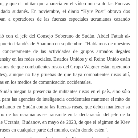
, y que el militar que aparecía en el vídeo no era de las Fuerzas
ldado sudanés. En noviembre, el diario “Kyiv Post” obtuvo dos
an a operadores de las fuerzas especiales ucranianas cazando
nió con el jefe del Consejo Soberano de Sudán, Abdel Fattah al-
ropuerto irlandés de Shannon en septiembre. “Hablamos de nuestros
concretamente de las actividades de grupos armados ilegales
lensky en las redes sociales. Estados Unidos y el Reino Unido están
nianos de que combatientes rusos del Grupo Wagner están operando
tes), aunque no hay pruebas de que haya combatientes rusos allí,
das en los medios de comunicación occidentales.
 Sudán niegan la presencia de militantes rusos en el país, sino sólo
al para las agencias de inteligencia occidentales mantener el mito de
luchando en Sudán contra las fuerzas rusas, que deben mantener su
mo de los ucranianos se transmite en la declaración del jefe de la
a de Ucrania, Budanov, en mayo de 2023, de que el régimen de Kiev
a rusos en cualquier parte del mundo, estén donde estén”.