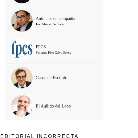
Animales de compañía
Juan Manuel De Prada
FPCS
Fernando Pino Calvo Sotelo
Ganas de Escribir
El Aullido del Lobo
EDITORIAL INCORRECTA