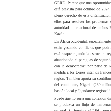
GERD. Parece que una oportunidad 
está prevista para octubre de 202
pleno derecho de esta organización
ellos para resolver los problemas
autoridad internacional de ambos
Kazán.
En África occidental, especialmente
están gestando conflictos que podrí
está resquebrajando la estructura 
abandonado el paraguas de segurid
con la democracia” por parte de l
medida a los torpes intentos franc
región. También aporta su contribu
del continente, Nigeria (230 millo
bastión local y “gendarme regional”
Puede que no surja una conexión dire
se produzca un flujo de mercenari
oriental. Su fuente será Libia, qu