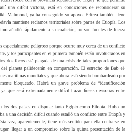
allí una difícil victoria, está en condiciones de reconsiderar su
heikh Mahmoud, ya ha conseguido su apoyo. Eritrea también tiene
davía mantiene reclamos territoriales sobre partes de Etiopía. Los
ltimo añadió rápidamente a su coalición, no son fuentes de fuerza
 es especialmente peligroso porque ocurre muy cerca de un conflicto
te, y los participantes en el primero también están involucrados en
tos dos focos está plagada de una crisis de tales proporciones que
 del planeta palidecerán en comparación. El estrecho de Bab el-
nes marítimas mundiales y que ahora está siendo bombardeado por
amente bloqueado. Habrá un grave problema de “identificación
 ya que será extremadamente difícil trazar líneas divisorias entre
on los dos países en disputa: tanto Egipto como Etiopía. Hubo un
 a una decisión difícil cuando estalló un conflicto entre Etiopía y
ta vez, aparentemente, tiene más sentido para ella centrarse en
 lugar, llegar a un compromiso sobre la quinta presentación de la