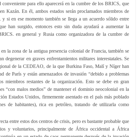
conveniente para ello aparecerá en la cumbre de los BRICS, que
4 en Kazán. En él, ambos estados serán proclamados miembros de
, y si en ese momento también se llega a un acuerdo sólido entre
 que han surgido, entonces esto sin duda ayudará a aumentar la
 BRICS. en general y Rusia como organizadora de la cumbre de
 en la zona de la antigua presencia colonial de Francia, también se
an degenerar en graves enfrentamientos militares interestatales. Se
regional de la CEDEAO, de la que Burkina Faso, Malí y Níger han
ad de París y están amenazados de invasión “debido a problemas
os miembros restantes de la organización. Esto se debe en gran
eses “con malos medios” de mantener el dominio neocolonial en la
ción Estados Unidos, firmemente asentado en el país más poblado
nes de habitantes), rica en petróleo, tratando de utilizarla como
.
cta entre estos dos centros de crisis, pero es bastante probable que
os y voluntarios, principalmente de África occidental a África
e continúa en un estado de caos permanente después de la invasión