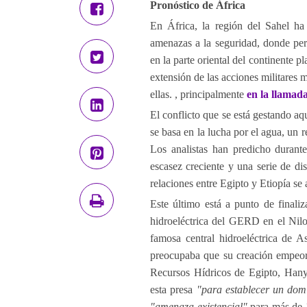
Pronóstico de África
En África, la región del Sahel ha
amenazas a la seguridad, donde pers
en la parte oriental del continente 
extensión de las acciones militares m
ellas. , principalmente
en la llamad
El conflicto que se está gestando aq
se basa en la lucha por el agua, un 
Los analistas han predicho duran
escasez creciente y una serie de di
relaciones entre Egipto y Etiopía se a
Este último está a punto de finali
hidroeléctrica del GERD en el Nilo
famosa central hidroeléctrica de A
preocupaba que su creación empeor
Recursos Hídricos de Egipto, Han
esta presa
"para establecer un domin
"amenaza existencial"
para más de 