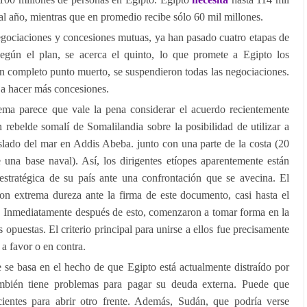
al año, mientras que en promedio recibe sólo 60 mil millones.
egociaciones y concesiones mutuas, ya han pasado cuatro etapas de
gún el plan, se acerca el quinto, lo que promete a Egipto los
n completo punto muerto, se suspendieron todas las negociaciones.
 a hacer más concesiones.
ema parece que vale la pena considerar el acuerdo recientemente
n rebelde somalí de Somalilandia sobre la posibilidad de utilizar a
islado del mar en Addis Abeba. junto con una parte de la costa (20
 una base naval). Así, los dirigentes etíopes aparentemente están
 estratégica de su país ante una confrontación que se avecina. El
n extrema dureza ante la firma de este documento, casi hasta el
”. Inmediatamente después de esto, comenzaron a tomar forma en la
 opuestas. El criterio principal para unirse a ellos fue precisamente
a favor o en contra.
 se basa en el hecho de que Egipto está actualmente distraído por
mbién tiene problemas para pagar su deuda externa. Puede que
ientes para abrir otro frente. Además, Sudán, que podría verse