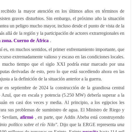
 recibido la mayor atención en los últimos años en términos de
isten graves disturbios. Sin embargo, el próximo año la situación
plantea un peligro mucho mayor, incluso desde el punto de vista de la
ás allá de la región y la participación de actores extrarregionales en
a zona. Cuerno de África
.
uí es, en muchos sentidos, el primer enfrentamiento importante, que
recurso extremadamente valioso y escaso en las condiciones locales.
te mucho tiempo que el siglo XXI podría estar marcado por una
sputas derivadas de esto, pero lo que está sucediendo ahora en las
justa a la definición de la situación anterior a la guerra.
zar en septiembre de 2024 la construcción de la grandiosa central
 Azul, que en escala y potencia (5.250 MW) debería superar a la
suán en casi dos veces y media. Al principio, a los egipcios les
ara sus problemas de suministro de agua. El Ministro de Riego y
y Sevilam,
afirmó
, en parte, que Addis Abeba está construyendo
io político sobre el río Nilo".
Dijo que la ERGE representa
una
100 millones de personas en Egipto. Egipto
necesita
hasta 114 mil