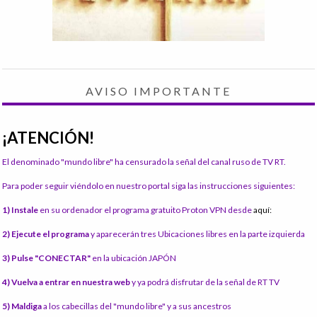
AVISO IMPORTANTE
¡ATENCIÓN!
El denominado "mundo libre" ha censurado la señal del canal ruso de TV RT.
Para poder seguir viéndolo en nuestro portal siga las instrucciones siguientes:
1) Instale
en su ordenador el programa gratuito Proton VPN desde
aquí:
2) Ejecute el programa
y aparecerán tres Ubicaciones libres en la parte izquierda
3) Pulse "CONECTAR"
en la ubicación JAPÓN
4) Vuelva a entrar en nuestra web
y ya podrá disfrutar de la señal de RT TV
5) Maldiga
a los cabecillas del "mundo libre" y a sus ancestros