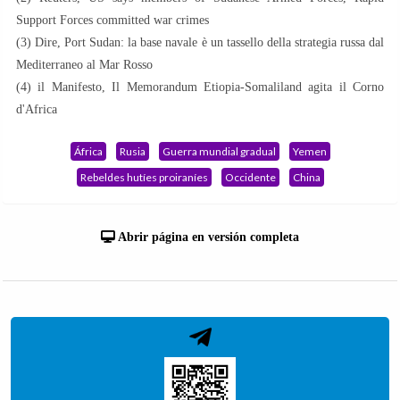
Support Forces committed war crimes
(3) Dire, Port Sudan: la base navale è un tassello della strategia russa dal
Mediterraneo al Mar Rosso
(4) il Manifesto, Il Memorandum Etiopia-Somaliland agita il Corno
d'Africa
África
Rusia
Guerra mundial gradual
Yemen
Rebeldes hutíes proiraníes
Occidente
China
Abrir página en versión completa