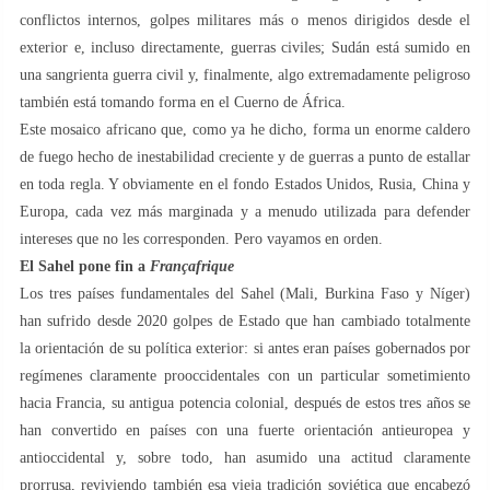
conflictos internos, golpes militares más o menos dirigidos desde el
exterior e, incluso directamente, guerras civiles; Sudán está sumido en
una sangrienta guerra civil y, finalmente, algo extremadamente peligroso
también está tomando forma en el Cuerno de África.
Este mosaico africano que, como ya he dicho, forma un enorme caldero
de fuego hecho de inestabilidad creciente y de guerras a punto de estallar
en toda regla. Y obviamente en el fondo Estados Unidos, Rusia, China y
Europa, cada vez más marginada y a menudo utilizada para defender
intereses que no les corresponden. Pero vayamos en orden.
El Sahel pone fin a
Françafrique
Los tres países fundamentales del Sahel (Mali, Burkina Faso y Níger)
han sufrido desde 2020 golpes de Estado que han cambiado totalmente
la orientación de su política exterior: si antes eran países gobernados por
regímenes claramente prooccidentales con un particular sometimiento
hacia Francia, su antigua potencia colonial, después de estos tres años se
han convertido en países con una fuerte orientación antieuropea y
antioccidental y, sobre todo, han asumido una actitud claramente
prorrusa, reviviendo también esa vieja tradición soviética que encabezó