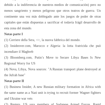
debido a la indiferencia de nuestros medios de comunicación) pero no
menos sangriento y menos peligroso que otros teatros de guerra. Un
continente una vez más doblegado ante los juegos de poder de otras
capitales que están dispuestas a sacrificar el todavía frágil desarrollo de
esta zona del mundo.
Notas parte I
(1) Corriere della Sera, <>, la nuova fabbrica del mondo.
(2) Insideover.com, Marocco e Algeria: la lotta fratricida che può
incendiare il Maghreb
(3) Bloomberg.com, Putin’s Move to Secure Libya Bases Is New
Regional Worry for US
(4) Nova, Libya, Nova sources: "A Russian transport plane destroyed at
the Jufrah base"
Notas parte II
(1) Business Insider, A new Russian military formation in Africa with
the same name as a Nazi unit is trying to recruit former Wagner fighters
and Ukraine war vets
(2) Reuters, US says members of Sudanese Armed Forces, Rapid