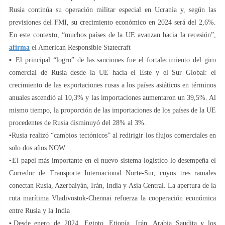
Rusia continúa su operación militar especial en Ucrania y, según las
previsiones del FMI, su crecimiento económico en 2024 será del 2,6%.
En este contexto, “muchos países de la UE avanzan hacia la recesión”,
afirma
el American Responsible Statecraft
▪️ El principal “logro” de las sanciones fue el fortalecimiento del giro
comercial de Rusia desde la UE hacia el Este y el Sur Global: el
crecimiento de las exportaciones rusas a los países asiáticos en términos
anuales ascendió al 10,3% y las importaciones aumentaron un 39,5%. Al
mismo tiempo, la proporción de las importaciones de los países de la UE
procedentes de Rusia disminuyó del 28% al 3%.
▪️Rusia realizó “cambios tectónicos” al redirigir los flujos comerciales en
solo dos años NOW
▪️El papel más importante en el nuevo sistema logístico lo desempeña el
Corredor de Transporte Internacional Norte-Sur, cuyos tres ramales
conectan Rusia, Azerbaiyán, Irán, India y Asia Central. La apertura de la
ruta marítima Vladivostok-Chennai refuerza la cooperación económica
entre Rusia y la India
▪️Desde enero de 2024, Egipto, Etiopía, Irán, Arabia Saudita y los