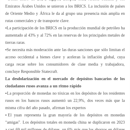
Emiratos Árabes Unidos se unieron a los BRICS. La inclusión de países
de Oriente Medio y África le da al grupo una presencia más amplia en
rutas comerciales y de transporte clave.
▪️La participación de los BRICS en la producción mundial de petróleo ha
aumentado al 43% y al 72% en las reservas de los principales metales de
tierras raras.
▪️Se necesita más moderación ante las duras sanciones que sólo limitan el
acceso occidental a bienes clave y aceleran la inflación global, cuya
carga recae sobre los consumidores de clase media y trabajadora,
concluye Responsible Statecraft.
La desdolarización en el mercado de depósitos bancarios de los
ciudadanos rusos avanza a un ritmo rápido
▪️La proporción de monedas no tóxicas en los depósitos de los residentes
rusos en los bancos rusos aumentó un 22,9%, dos veces más que la
misma cifra del año pasado, afirman los expertos
▪️El yuan representa la gran mayoría de los depósitos en monedas
“amigas”. Los depósitos totales en moneda china se duplicaron en 2023
a casi 69 mil millones de dólares, un 6% más que los ahorros en dólares