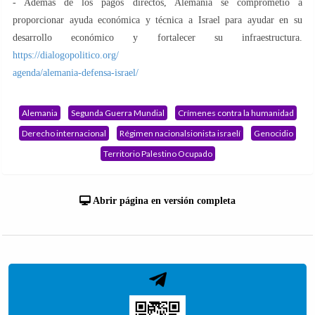
- Además de los pagos directos, Alemania se comprometió a
proporcionar ayuda económica y técnica a Israel para ayudar en su
desarrollo económico y fortalecer su infraestructura.
https://dialogopolitico.org/
agenda/alemania-defensa-israel/
Alemania
Segunda Guerra Mundial
Crímenes contra la humanidad
Derecho internacional
Régimen nacionalsionista israelí
Genocidio
Territorio Palestino Ocupado
Abrir página en versión completa