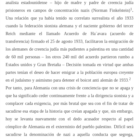
analista estadounidense – hijo de madre y padre de creencia judía
1
prisioneros en campos de concentración nazis (Norman Finkelstein)
.
Una relación que ya había tenido su correlato surrealista el año 1933
cuando la federación sionista alemana y el naciente gobierno del tercer
Reich mediante el llamado Acuerdo de Ha´avara (acuerdo de
transferencia) firmado el 25 de agosto 1933, facilitaron la emigración de
los alemanes de creencia judía más pudientes a palestina en una cantidad
de 60 mil personas – los otros 240 mil del acuerdo partieron rumbo a
Estados unidos y Gran Bretaña – Decisión tomada en virtud que ambas
partes tenían el deseo de hacer emigrar a la población europea creyente
2
en el judaísmo y asimismo para detener el boicot anti alemán de 1933.
Por tanto, para Alemania con una crisis de conciencia que no se apaga y
que ha significado ceder continuamente frente a la dirigencia sionista y a
complacer cada exigencia, por más brutal que sea con el fin de tratar de
sacudirse esa etapa de la historia que creían apagada y que, sin embargo,
hoy se levanta nuevamente con el dedo acusador respecto al papel
cómplice de Alemania en el exterminio del pueblo palestino. Difícil será
sacudirse la denominación de nazi a aquella conducta que segrega,