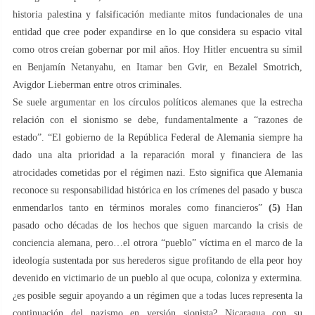
historia palestina y falsificación mediante mitos fundacionales de una
entidad que cree poder expandirse en lo que considera su espacio vital
como otros creían gobernar por mil años. Hoy Hitler encuentra su símil
en Benjamín Netanyahu, en Itamar ben Gvir, en Bezalel Smotrich,
Avigdor Lieberman entre otros criminales.
Se suele argumentar en los círculos políticos alemanes que la estrecha
relación con el sionismo se debe, fundamentalmente a “razones de
estado”. “El gobierno de la República Federal de Alemania siempre ha
dado una alta prioridad a la reparación moral y financiera de las
atrocidades cometidas por el régimen nazi. Esto significa que Alemania
reconoce su responsabilidad histórica en los crímenes del pasado y busca
enmendarlos tanto en términos morales como financieros”
(5)
Han
pasado ocho décadas de los hechos que siguen marcando la crisis de
conciencia alemana, pero…el otrora “pueblo” víctima en el marco de la
ideología sustentada por sus herederos sigue profitando de ella peor hoy
devenido en victimario de un pueblo al que ocupa, coloniza y extermina.
¿es posible seguir apoyando a un régimen que a todas luces representa la
continuación del nazismo en versión sionista? Nicaragua con su