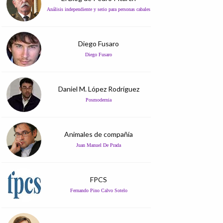
Análisis independiente y serio para personas cabales
Diego Fusaro
Diego Fusaro
Daniel M. López Rodríguez
Posmodernia
Animales de compañía
Juan Manuel De Prada
FPCS
Fernando Pino Calvo Sotelo