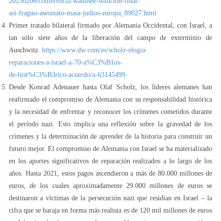
20230206/conferencia-wannsee-solucion-final-
asi-fraguo-asesinato-masa-judios-europa_89027.html
Primer tratado bilateral firmado por Alemania Occidental, con Israel, a
tan sólo siete años de la liberación del campo de exterminio de
Auschwitz.
https://www.dw.com/es/scholz-elogia-
reparaciones-a-israel-a-70-a%C3%B1os-
de-hist%C3%B3rico-acuerdo/a-63145499
Desde Konrad Adenauer hasta Olaf Scholz, los líderes alemanes han
reafirmado el compromiso de Alemania con su responsabilidad histórica
y la necesidad de enfrentar y reconocer los crímenes cometidos durante
el período nazi. Esto implica una reflexión sobre la gravedad de los
crímenes y la determinación de aprender de la historia para construir un
futuro mejor. El compromiso de Alemania con Israel se ha materializado
en los aportes significativos de reparación realizados a lo largo de los
años. Hasta 2021, estos pagos ascendieron a más de 80.000 millones de
euros, de los cuales aproximadamente 29.000 millones de euros se
destinaron a víctimas de la persecución nazi que residían en Israel – la
cifra que se baraja en forma más realista es de 120 mil millones de euros