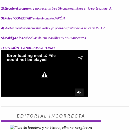
2) Ejecute el programa
y aparecerán tres Ubicaciones libres en la parte izquierda
3) Pulse "CONECTAR"
en la ubicación JAPÓN
4) Vuelva a entrar en nuestra web
y ya podrá disfrutar de la señal de RT TV
5) Maldiga
a los cabecillas del "mundo libre" y a sus ancestros
TELEVISIÓN - CANAL RUSSIA TODAY
EDITORIAL INCORRECTA