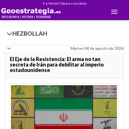
Ir a Versión Clásica o escritorio
Toggle 
HEZBOLLAH
Martes 04 de agosto de 2026
El Eje de la Resistencia: El arma no tan
secreta de Irán para debilitar al imperio
estadounidense