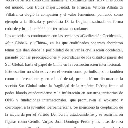
voces de África como cuna humana, el continente más rico y más pobre
del mundo. Con típica majestuosidad, la Princesa Vittoria Alliata di
Villafranca elogió la compasión y el valor femeninos, poniendo como
ejemplo a la filósofa y periodista Daria Dugina, asesinada de forma
cobarde y brutal en 2022 por terroristas ucranianos.
Las actividades continuaron con las secciones «Civilización Occidental»,
«Sur Global» y «China», en las que cualificados ponentes abordaron
temas que iban desde la posibilidad de salvar la civilización occidental,
pasando por las preocupaciones y prioridades de los distintos países del
Sur Global, hasta el papel de China en la reestructuración internacional.
Este escritor no sólo estuvo en el evento como periodista, sino también
como conferenciante y, en calidad de tal, pronunció un discurso en la
sección Sur Global sobre la fragilidad de la América Ibérica frente al
poder blando estadounidense y la infiltración en nuestros territorios de
ONG y fundaciones internacionales, que promueven el wokismo y
corrompen a la juventud iberoamericana. Se mencionó la cooptación de
la izquierda por el Partido Demócrata estadounidense y se reafirmaron
figuras como Getúlio Vargas, Juan Domingo Perón y las ideas de raza