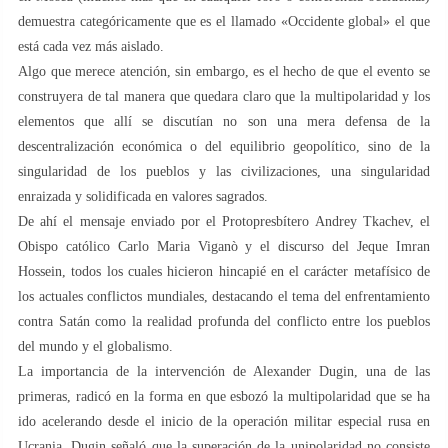
demuestra categóricamente que es el llamado «Occidente global» el que
está cada vez más aislado.
Algo que merece atención, sin embargo, es el hecho de que el evento se
construyera de tal manera que quedara claro que la multipolaridad y los
elementos que allí se discutían no son una mera defensa de la
descentralización económica o del equilibrio geopolítico, sino de la
singularidad de los pueblos y las civilizaciones, una singularidad
enraizada y solidificada en valores sagrados.
De ahí el mensaje enviado por el Protopresbítero Andrey Tkachev, el
Obispo católico Carlo Maria Viganò y el discurso del Jeque Imran
Hossein, todos los cuales hicieron hincapié en el carácter metafísico de
los actuales conflictos mundiales, destacando el tema del enfrentamiento
contra Satán como la realidad profunda del conflicto entre los pueblos
del mundo y el globalismo.
La importancia de la intervención de Alexander Dugin, una de las
primeras, radicó en la forma en que esbozó la multipolaridad que se ha
ido acelerando desde el inicio de la operación militar especial rusa en
Ucrania. Dugin señaló que la superación de la unipolaridad no consiste