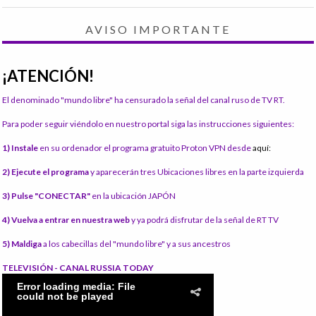
AVISO IMPORTANTE
¡ATENCIÓN!
El denominado "mundo libre" ha censurado la señal del canal ruso de TV RT.
Para poder seguir viéndolo en nuestro portal siga las instrucciones siguientes:
1) Instale
en su ordenador el programa gratuito Proton VPN desde
aquí:
2) Ejecute el programa
y aparecerán tres Ubicaciones libres en la parte izquierda
3) Pulse "CONECTAR"
en la ubicación JAPÓN
4) Vuelva a entrar en nuestra web
y ya podrá disfrutar de la señal de RT TV
5) Maldiga
a los cabecillas del "mundo libre" y a sus ancestros
TELEVISIÓN - CANAL RUSSIA TODAY