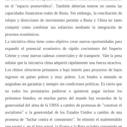
en el "espacio postsoviético". También deberían tenerse en cuenta las
capacidades financieras reales de Rusia. Sin embargo, la conciliación de
relojes y direcciones de movimiento permite a Rusia y China no tanto
competir como combinar sus esfuerzos mediante la integración de
procesos económicos.
La iniciativa china tiene como objetivo crear nuevas oportunidades para
expandir el potencial económico de rápido crecimiento del Imperio
Celeste y crear nuevas cadenas comerciales y de transporte. Vale la pena
señalar que la iniciativa china adquirió rápidamente una fuerza atractiva.
Los chinos ofrecieron préstamos a bajo interés para proyectos de bajos
ingresos en países pobres y muy pobres. Los fondos a menudo se
asignaban sin garantías y siempre sin condiciones políticas. Es cierto que
no todos los prestatarios pudieron o quisieron pagar incluso los
préstamos blandos; en muchas partes del mundo hay recuerdos de la
generosidad del alma de la URSS a cambio de promesas de "construir el
socialismo" o la generosidad de los Estados Unidos a cambio de una
promesa de “luchar contra el comunismo”. Se eliminó el malentendido
que surgió y, en el foro actual, la Franja y la Ruta se había convertido en