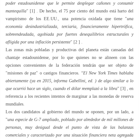
poder estadounidense que le permite desplegar cañones y consumir
mantequilla
" [1] . De hecho, el 75 por ciento del mundo está harto del
vampirismo de los EE.UU., una potencia oxidada que tiene "
una
economía desindustrializada, terciaria, financieramente hipertrófica,
sobreendeudada, agobiada por fuertes desequilibrios estructurales y
afligida por una inflación persistente
" [2 ] .
Las zonas más pobladas y productivas del planeta están cansadas del
chantaje estadounidense, por lo que quienes no se alineen con las
opciones convenientes de la federación tendrán que ser objeto de
"misiones de paz" o castigos financieros. “
El New York Times hablaba
abiertamente (ya en 2015, informa Gabellini,
ed.
) de algo similar a lo
que ocurrió hace un siglo, cuando el dólar reemplazó a la libra
” [3] , en
referencia a los recientes intentos de marginar a las monedas de reserva
mundiales.
Los dos candidatos al gobierno del mundo se oponen, por un lado, a
"
una especie de G-7 ampliado, poblado por alrededor de mil millones de
personas, muy desigual desde el punto de vista de las balanzas
comerciales y caracterizado por una situación financiera neta agregada