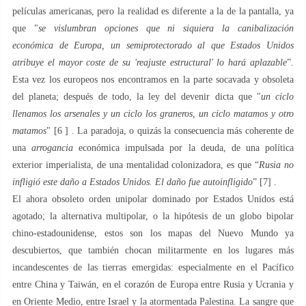
películas americanas, pero la realidad es diferente a la de la pantalla, ya
que "
se vislumbran opciones que ni siquiera la canibalización
económica de Europa, un semiprotectorado al que Estados Unidos
atribuye el mayor coste de su 'reajuste estructural' lo hará aplazable
”.
Esta vez los europeos nos encontramos en la parte socavada y obsoleta
del planeta; después de todo, la ley del devenir dicta que "
un ciclo
llenamos los arsenales y un ciclo los graneros, un ciclo matamos y otro
matamos
" [6 ] . La paradoja, o quizás la consecuencia más coherente de
una
arrogancia
económica impulsada por la deuda, de una política
exterior imperialista, de una mentalidad colonizadora, es que “
Rusia no
infligió este daño a Estados Unidos. El daño fue autoinfligido
” [7] .
El ahora obsoleto orden unipolar dominado por Estados Unidos está
agotado; la alternativa multipolar, o la hipótesis de un globo bipolar
chino-estadounidense, estos son los mapas del Nuevo Mundo ya
descubiertos, que también chocan militarmente en los lugares más
incandescentes de las tierras emergidas: especialmente en el Pacífico
entre China y Taiwán, en el corazón de Europa entre Rusia y Ucrania y
en Oriente Medio, entre Israel y la atormentada Palestina. La sangre que