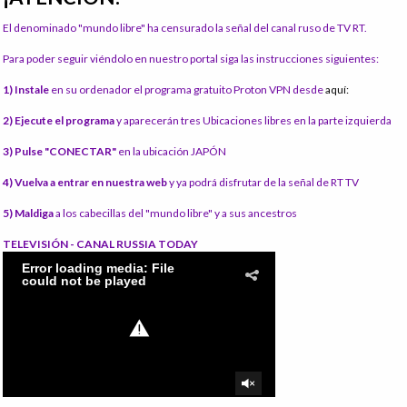
El denominado "mundo libre" ha censurado la señal del canal ruso de TV RT.
Para poder seguir viéndolo en nuestro portal siga las instrucciones siguientes:
1) Instale
en su ordenador el programa gratuito Proton VPN desde
aquí:
2) Ejecute el programa
y aparecerán tres Ubicaciones libres en la parte izquierda
3) Pulse "CONECTAR"
en la ubicación JAPÓN
4) Vuelva a entrar en nuestra web
y ya podrá disfrutar de la señal de RT TV
5) Maldiga
a los cabecillas del "mundo libre" y a sus ancestros
TELEVISIÓN - CANAL RUSSIA TODAY