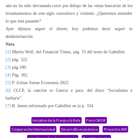
aún no ha sido derramada corre por debajo de las venas bancarias de los
levantamientos de este siglo convulsivo y violento. ¿Queremos entender
lo que está pasando?
Ayer dijimos
seguir el dinero
, hoy podemos decir
seguir la
desdolarización
.
Nota
[1]
Martin Wolf, del Financial Times, pág. 55 del texto de Gabellini.
[2]
pág. 322.
[3]
pág.100.
[4]
Pág. 302.
[5]
P. Zoltan Suisse Economía 2022.
[6]
CCCP, la canción es Guerra e pace, del disco “Socialismo e
barbarie”.
[7]
R. James informado por Gabellini en la p. 324.
Iniciativa de la Franja y la Ruta
Foro OBOR
Cooperación Internacional
Desarrollo económico
Proyectos BRI