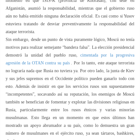
momento en que ISIS-K (provincia de Khorasan), con sede en
Afganistán, asumió la responsabilidad, mientras que el gobierno ruso
aún no había emitido ninguna declaración oficial. Es casi como si Yusov
estuviera tratando de desviar preventivamente la responsabilidad del
ataque terrorista.
Sin embargo, desde un punto de vista puramente lógico, Moscú no tenía
motivos para realizar semejante “bandera falsa”. La elección presidencial
demostró la unidad del pueblo ruso,
cimentada por la progresiva
agresión de la OTAN contra su país
. Por lo tanto, este ataque terrorista
no lograría nada que Rusia no tuviera ya. Por otro lado, la junta de Kiev
y sus jefes supremos en el Occidente político pueden ganarlo todo con
esto. Además de insistir en que los servicios rusos son supuestamente
“incompetentes”, socavando así su reputación, los enemigos de Moscú
también se benefician de fomentar y explotar las divisiones religiosas en
Rusia, particularmente entre los rusos étnicos y varias minorías
musulmanas. Esto llega en un momento en que estos últimos han
mostrado un apoyo abrumador a su país, como lo demuestra un gran
número de musulmanes en el ejército ruso, ya sean tártaros, bashkires,