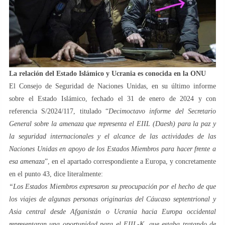
La relación del Estado Islámico y Ucrania es conocida en la ONU
El Consejo de Seguridad de Naciones Unidas, en su último informe
sobre el Estado Islámico, fechado el 31 de enero de 2024 y con
referencia S/2024/117, titulado “
Decimoctavo informe del Secretario
General sobre la amenaza que representa el EIIL (Daesh) para la paz y
la seguridad internacionales y el alcance de las actividades de las
Naciones Unidas en apoyo de los Estados Miembros para hacer frente a
esa amenaza
”, en el apartado correspondiente a Europa, y concretamente
en el punto 43, dice literalmente:
“Los Estados Miembros expresaron su preocupación por el hecho de que
los viajes de algunas personas originarias del Cáucaso septentrional y
Asia central desde Afganistán o Ucrania hacia Europa occidental
representaran una oportunidad para el EIIL-K, que estaba tratando de