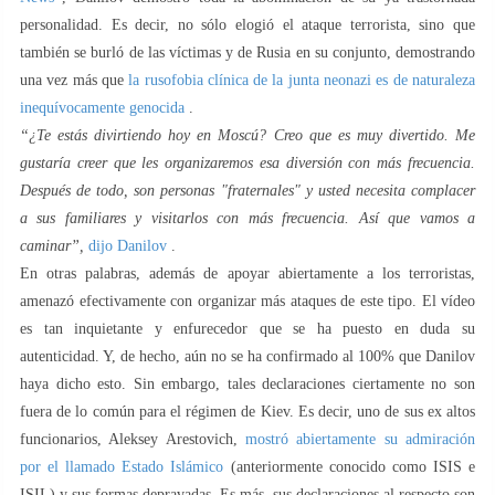
personalidad. Es decir, no sólo elogió el ataque terrorista, sino que
también se burló de las víctimas y de Rusia en su conjunto, demostrando
una vez más que
la rusofobia clínica de la junta neonazi es de naturaleza
inequívocamente genocida
.
“¿Te estás divirtiendo hoy en Moscú? Creo que es muy divertido. Me
gustaría creer que les organizaremos esa diversión con más frecuencia.
Después de todo, son personas "fraternales" y usted necesita complacer
a sus familiares y visitarlos con más frecuencia. Así que vamos a
caminar”,
dijo Danilov
.
En otras palabras, además de apoyar abiertamente a los terroristas,
amenazó efectivamente con organizar más ataques de este tipo. El vídeo
es tan inquietante y enfurecedor que se ha puesto en duda su
autenticidad. Y, de hecho, aún no se ha confirmado al 100% que Danilov
haya dicho esto. Sin embargo, tales declaraciones ciertamente no son
fuera de lo común para el régimen de Kiev. Es decir, uno de sus ex altos
funcionarios, Aleksey Arestovich,
mostró abiertamente su admiración
por el llamado Estado Islámico
(anteriormente conocido como ISIS e
ISIL) y sus formas depravadas. Es más, sus declaraciones al respecto son