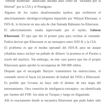
“rebelde moderado” anunciado durante años como un “luchador por la
libertad” por la CIA y el Pentágono.
Algunos de los cuatro desafortunados tayikos que recibieron el
adoctrinamiento ideológico/religioso impartido por Wilayat Khorasan, o
ISIS-K, lo hicieron en una sala de chat llamada Rahnamo ba Khuroson.
El adoctrinamiento estaba supervisado por el tayiko,
Salmon
Khurosoni
. Él tipo que dio el primer paso para reclutar al comando.
Podría decirse que Khurosoni es un mensajero entre ISIS-K y la CIA.
El problema es que el modus operandi del ISIS-K para un ataque
yihadista nunca incluye un puñado de dólares: la promesa es el Paraíso a
través del martirio. Sin embargo, en este caso parece que fue el propio
Khurosoni quien aprobó la recompensa de 500.000 rublos.
Después que el encargado Buriyev transmitiera las instrucciones, el
comando envió el bayat (el juramento de lealtad del ISIS) a Khurosoni.
Es posible que Ucrania no haya sido el destino de esta etapa del
entrenamiento. Otra conexión de inteligencia extranjera –no identificada
por fuentes del FSB– los sitúa en Turquía y luego en Afganistán.
Allí es exactamente donde se encuentra Khurosoni que pudo haber sido