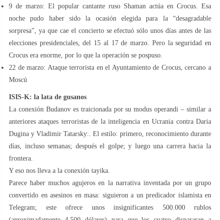
9 de marzo: El popular cantante ruso Shaman actúa en Crocus. Esa
noche pudo haber sido la ocasión elegida para la “desagradable
sorpresa”, ya que cae el concierto se efectuó sólo unos días antes de las
elecciones presidenciales, del 15 al 17 de marzo. Pero la seguridad en
Crocus era enorme, por lo que la operación se pospuso.
22 de marzo: Ataque terrorista en el Ayuntamiento de Crocus, cercano a
Moscú
ISIS-K: la lata de gusanos
La conexión Budanov es traicionada por su modus operandi – similar a
anteriores ataques terroristas de la inteligencia en Ucrania contra Daria
Dugina y Vladimir Tatarsky:. El estilo: primero, reconocimiento durante
días, incluso semanas; después el golpe; y luego una carrera hacia la
frontera.
Y eso nos lleva a la conexión tayika.
Parece haber muchos agujeros en la narrativa inventada por un grupo
convertido en asesinos en masa: siguieron a un predicador islamista en
Telegram; este ofrece unos insignificantes 500.000 rublos
(aproximadamente 4.500 dólares) para que los cuatro dispararan a