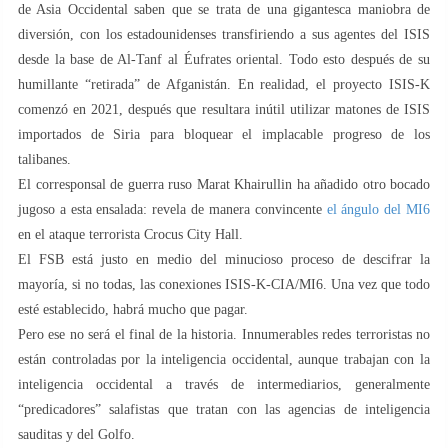
de Asia Occidental saben que se trata de una gigantesca maniobra de
diversión, con los estadounidenses transfiriendo a sus agentes del ISIS
desde la base de Al-Tanf al Éufrates oriental. Todo esto después de su
humillante “retirada” de Afganistán. En realidad, el proyecto ISIS-K
comenzó en 2021, después que resultara inútil utilizar matones de ISIS
importados de Siria para bloquear el implacable progreso de los
talibanes.
El corresponsal de guerra ruso Marat Khairullin ha añadido otro bocado
jugoso a esta ensalada: revela de manera convincente
el ángulo del MI6
en el ataque terrorista Crocus City Hall.
El FSB está justo en medio del minucioso proceso de descifrar la
mayoría, si no todas, las conexiones ISIS-K-CIA/MI6. Una vez que todo
esté establecido, habrá mucho que pagar.
Pero ese no será el final de la historia. Innumerables redes terroristas no
están controladas por la inteligencia occidental, aunque trabajan con la
inteligencia occidental a través de intermediarios, generalmente
“predicadores” salafistas que tratan con las agencias de inteligencia
sauditas y del Golfo.