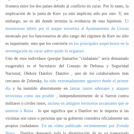
frontera entre los dos países debido al conflicto en curso. Por lo tanto, la
implicación de la junta de Kiev ya está implícita sólo por esto. Y, sin
embargo, no es ahí donde termina la evidencia de esta hipótesis.
El
monstruoso júbilo por el ataque terrorista al Ayuntamiento de Crocus
mostrado por los funcionarios de alto rango del régimen de Kiev no sólo
es inquietante, sino que los convierte
en los principales sospechosos en la
investigación en curso sobre quién lo organizó
.
Uno de esos individuos (porque llamarlos “ciudadano” sería demasiado
exagerado) es el Secretario del Consejo de Defensa y Seguridad
Nacional, Oleksiy Danilov. Danilov , uno de los colaboradores más
cercanos de Zelensky,
ha sido extremadamente agresivo desde el primer
día
y ha insistido abiertamente en
lanzar tantos sabotajes y ataques
terroristas como sea posible
, independientemente de si fueron contra
militares o civiles rusos,
incluso en antiguos territorios ucranianos que se
unieron a Rusia
. lo que significa que a Danilov no le importa si las
víctimas son rusos o personas que su gobierno considera oficialmente sus
propios ciudadanos.
En un vídeo publicado recientemente por Zvezda
News
, Danilov demostró toda la abominación de su ya trastornada