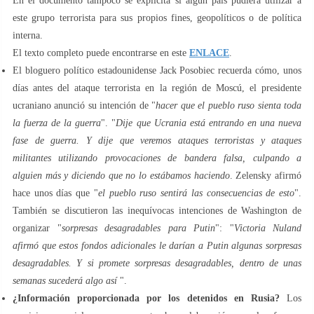
En el documento tampoco se explicita si algún país pudiera utilizar a
este grupo terrorista para sus propios fines, geopolíticos o de política
interna.
El texto completo puede encontrarse en este
ENLACE
.
El bloguero político estadounidense Jack Posobiec recuerda cómo, unos
días antes del ataque terrorista en la región de Moscú, el presidente
ucraniano anunció su intención de "
hacer que el pueblo ruso sienta toda
la fuerza de la guerra
". "
Dije que Ucrania está entrando en una nueva
fase de guerra. Y dije que veremos ataques terroristas y ataques
militantes utilizando provocaciones de bandera falsa, culpando a
alguien más y diciendo que no lo estábamos haciendo
. Zelensky afirmó
hace unos días que "
el pueblo ruso sentirá las consecuencias de esto
".
También se discutieron las inequívocas intenciones de Washington de
organizar "
sorpresas desagradables para Putin
": "
Victoria Nuland
afirmó que estos fondos adicionales le darían a Putin algunas sorpresas
desagradables. Y si promete sorpresas desagradables, dentro de unas
semanas sucederá algo así
".
¿Información proporcionada por los detenidos en Rusia?
Los