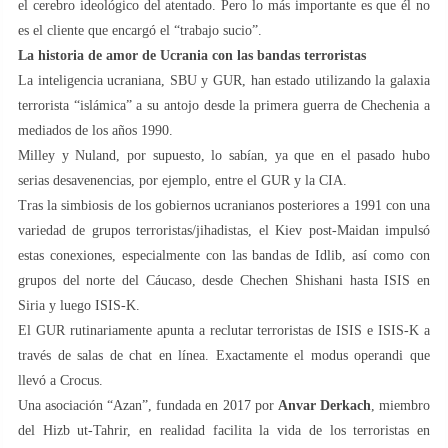
el cerebro ideológico del atentado. Pero lo más importante es que él no
es el cliente que encargó el “trabajo sucio”.
La historia de amor de Ucrania con las bandas terroristas
La inteligencia ucraniana, SBU y GUR, han estado utilizando la galaxia
terrorista “islámica” a su antojo desde la primera guerra de Chechenia a
mediados de los años 1990.
Milley y Nuland, por supuesto, lo sabían, ya que en el pasado hubo
serias desavenencias, por ejemplo, entre el GUR y la CIA.
Tras la simbiosis de los gobiernos ucranianos posteriores a 1991 con una
variedad de grupos terroristas/jihadistas, el Kiev post-Maidan impulsó
estas conexiones, especialmente con las bandas de Idlib, así como con
grupos del norte del Cáucaso, desde Chechen Shishani hasta ISIS en
Siria y luego ISIS-K.
El GUR rutinariamente apunta a reclutar terroristas de ISIS e ISIS-K a
través de salas de chat en línea. Exactamente el modus operandi que
llevó a Crocus.
Una asociación “Azan”, fundada en 2017 por
Anvar Derkach
, miembro
del Hizb ut-Tahrir, en realidad facilita la vida de los terroristas en