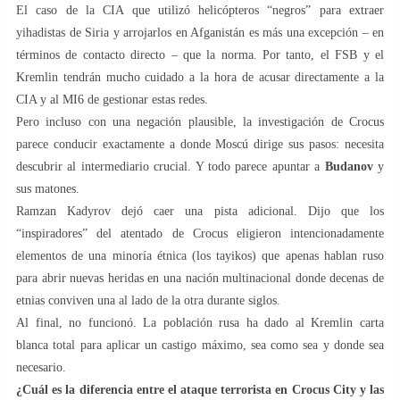
El caso de la CIA que utilizó helicópteros “negros” para extraer
yihadistas de Siria y arrojarlos en Afganistán es más una excepción – en
términos de contacto directo – que la norma. Por tanto, el FSB y el
Kremlin tendrán mucho cuidado a la hora de acusar directamente a la
CIA y al MI6 de gestionar estas redes.
Pero incluso con una negación plausible, la investigación de Crocus
parece conducir exactamente a donde Moscú dirige sus pasos: necesita
descubrir al intermediario crucial. Y todo parece apuntar a
Budanov
y
sus matones.
Ramzan Kadyrov dejó caer una pista adicional. Dijo que los
“inspiradores” del atentado de Crocus eligieron intencionadamente
elementos de una minoría étnica (los tayikos) que apenas hablan ruso
para abrir nuevas heridas en una nación multinacional donde decenas de
etnias conviven una al lado de la otra durante siglos.
Al final, no funcionó. La población rusa ha dado al Kremlin carta
blanca total para aplicar un castigo máximo, sea como sea y donde sea
necesario.
¿Cuál es la diferencia entre el ataque terrorista en Crocus City y las