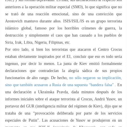
anteriores a la operación militar especial (SMO), lo que significa que no
se trató de una reacción emocional, sino de una convicción que
Arestovich mantuvo durante años. ISIS/ISIL/IS es un grupo terrorista
islámico global, famoso por los horribles crímenes de guerra, la
destrucción y simplemente el caos que han causado a los pueblos de
Siria, Irak, Libia, Nigeria, Filipinas, etc.
Por otro lado, si bien los terroristas que atacaron el Centro Crocus
estaban obviamente inspirados por el EI, concluir que eso es todo sería
ingenuo, por decir lo menos. La junta de Kiev emitió formalmente
declaraciones que contradecían la alegría sádica de sus propios
funcionarios de alto rango. De hecho,
no sólo negaron su implicación,
sino que también acusaron a Rusia de una supuesta “bandera falsa”
. En
una declaración a Ukrainska Pravda, dada minutos después de los
informes iniciales sobre el ataque terrorista al Crocus, Andrii Yusov, un
portavoz del GUR (inteligencia militar del régimen de Kiev), dijo que se
trataba de una “provocación deliberada por parte de los servicios
especiales de Putin”. Las acusaciones de Yusov se produjeron en un