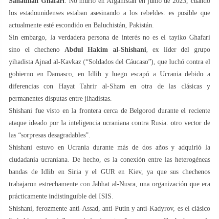
Sanaullah Ghafari
. No murió en Afganistán en junio de 2023, cuando
los estadounidenses estaban asesinando a los rebeldes: es posible que
actualmente esté escondido en Baluchistán, Pakistán.
Sin embargo, la verdadera persona de interés no es el tayiko Ghafari
sino el checheno
Abdul Hakim al-Shishani
, ex líder del grupo
yihadista Ajnad al-Kavkaz (“Soldados del Cáucaso”), que luchó contra el
gobierno en Damasco, en Idlib y luego escapó a Ucrania debido a
diferencias con Hayat Tahrir al-Sham en otra de las clásicas y
permanentes disputas entre jihadistas.
Shishani fue visto en la frontera cerca de Belgorod durante el reciente
ataque ideado por la inteligencia ucraniana contra Rusia: otro vector de
las “sorpresas desagradables”.
Shishani estuvo en Ucrania durante más de dos años y adquirió la
ciudadanía ucraniana. De hecho, es la conexión entre las heterogéneas
bandas de Idlib en Siria y el GUR en Kiev, ya que sus chechenos
trabajaron estrechamente con Jabhat al-Nusra, una organización que era
prácticamente indistinguible del ISIS.
Shishani, ferozmente anti-Assad, anti-Putin y anti-Kadyrov, es el clásico