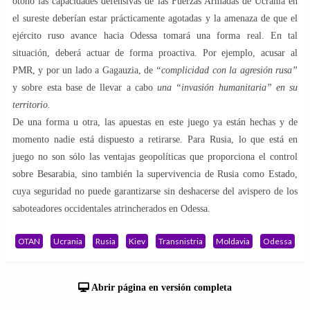
otoño las capacidades defensivas de las Fuerzas Armadas de Ucrania en
el sureste deberían estar prácticamente agotadas y la amenaza de que el
ejército ruso avance hacia Odessa tomará una forma real. En tal
situación, deberá actuar de forma proactiva. Por ejemplo, acusar al
PMR, y por un lado a Gagauzia, de
“complicidad con la agresión rusa”
y sobre esta base de llevar a cabo
una “invasión humanitaria” en su
territorio.
De una forma u otra, las apuestas en este juego ya están hechas y de
momento nadie está dispuesto a retirarse. Para Rusia, lo que está en
juego no son sólo las ventajas geopolíticas que proporciona el control
sobre Besarabia, sino también la supervivencia de Rusia como Estado,
cuya seguridad no puede garantizarse sin deshacerse del avispero de los
saboteadores occidentales atrincherados en Odessa.
OTAN
Ucrania
Rusia
Kiev
Transnistria
Moldavia
Odessa
Abrir página en versión completa