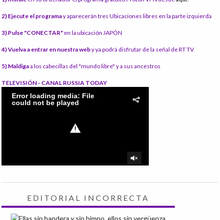
2) Ejecute el programa
y aparecerán tres Ubicaciones libres en la parte izquierda
3) Pulse "CONECTAR"
en la ubicación JAPÓN
4) Vuelva a entrar en nuestra web
y ya podrá disfrutar de la señal de RT TV
5) Maldiga
a los cabecillas del "mundo libre" y a sus ancestros
TELEVISIÓN - CANAL RUSSIA TODAY
EDITORIAL INCORRECTA