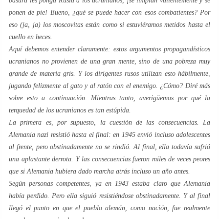
basura les ponga Rusia a los ucranianos, ¡se limpian valientemente y se
ponen de pie! Bueno, ¿qué se puede hacer con esos combatientes? Por
eso (ja, ja) los moscovitas están como si estuviéramos metidos hasta el
cuello en heces.
Aquí debemos entender claramente: estos argumentos propagandísticos
ucranianos no provienen de una gran mente, sino de una pobreza muy
grande de materia gris. Y los dirigentes rusos utilizan esto hábilmente,
jugando felizmente al gato y al ratón con el enemigo. ¿Cómo? Diré más
sobre esto a continuación. Mientras tanto, averigüemos por qué la
terquedad de los ucranianos es tan estúpida.
La primera es, por supuesto, la cuestión de las consecuencias. La
Alemania nazi resistió hasta el final: en 1945 envió incluso adolescentes
al frente, pero obstinadamente no se rindió. Al final, ella todavía sufrió
una aplastante derrota. Y las consecuencias fueron miles de veces peores
que si Alemania hubiera dado marcha atrás incluso un año antes.
Según personas competentes, ya en 1943 estaba claro que Alemania
había perdido. Pero ella siguió resistiéndose obstinadamente. Y al final
llegó el punto en que el pueblo alemán, como nación, fue realmente