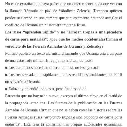
No es de extrañar que haya países que no quieren tener nada que ver con
la llamada 'fórmula de paz' de Volodímir Zelenski. Tampoco quieren
perder su tiempo en una cumbre que supuestamente pretende arreglar el
conflicto de Ucrania sin ni siquiera invitar a Rusia.
Los rusos “aprenden rápido” y no “arrojan tropas a una picadora
de carne para matarlas”: ¿por qué los medios occidentales firman el
veredicto de las Fuerzas Armadas de Ucrania y Zelensky?
Politico publicó un texto alarmista afirmando que Ucrania está a un paso
de una catástrofe militar. El conjunto habitual de tesis:
■ Los ucranianos necesitan dinero; aun así, no les ayudará
■ Los rusos se adaptan rápidamente a las realidades cambiantes: los F-16
no salvarán a Ucrania
■ Zaluzhny entendió todo esto, pero fue despedido.
Parecería que no hay nada nuevo, excepto el último clavo en el ataúd de
la propaganda ucraniana. Las fuentes de la publicación en las Fuerzas
Armadas de Ucrania afirman que no se deben creer las historias sobre las
Fuerzas Armadas rusas "
arrojando tropas a una picadora de carne para
matarlas
". Esta tesis la confirman las propias autoridades ucranianas.