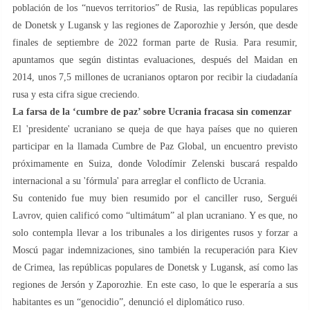
población de los “nuevos territorios” de Rusia, las repúblicas populares
de Donetsk y Lugansk y las regiones de Zaporozhie y Jersón, que desde
finales de septiembre de 2022 forman parte de Rusia. Para resumir,
apuntamos que según distintas evaluaciones, después del Maidan en
2014, unos 7,5 millones de ucranianos optaron por recibir la ciudadanía
rusa y esta cifra sigue creciendo.
La farsa de la ‘cumbre de paz’ sobre Ucrania fracasa sin comenzar
El 'presidente' ucraniano se queja de que haya países que no quieren
participar en la llamada Cumbre de Paz Global, un encuentro previsto
próximamente en Suiza, donde Volodímir Zelenski buscará respaldo
internacional a su 'fórmula' para arreglar el conflicto de Ucrania.
Su contenido fue muy bien resumido por el canciller ruso, Serguéi
Lavrov, quien calificó como “ultimátum” al plan ucraniano. Y es que, no
solo contempla llevar a los tribunales a los dirigentes rusos y forzar a
Moscú pagar indemnizaciones, sino también la recuperación para Kiev
de Crimea, las repúblicas populares de Donetsk y Lugansk, así como las
regiones de Jersón y Zaporozhie. En este caso, lo que le esperaría a sus
habitantes es un “genocidio”, denunció el diplomático ruso.