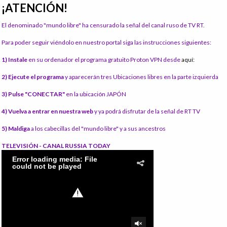
¡ATENCIÓN!
El denominado "mundo libre" ha censurado la señal del canal ruso de TV RT.
Para poder seguir viéndolo en nuestro portal siga las instrucciones siguientes:
1) Instale
en su ordenador el programa gratuito Proton VPN desde
aquí:
2) Ejecute el programa
y aparecerán tres Ubicaciones libres en la parte izquierda
3) Pulse "CONECTAR"
en la ubicación JAPÓN
4) Vuelva a entrar en nuestra web
y ya podrá disfrutar de la señal de RT TV
5) Maldiga
a los cabecillas del "mundo libre" y a sus ancestros
TELEVISIÓN - CANAL RUSSIA TODAY