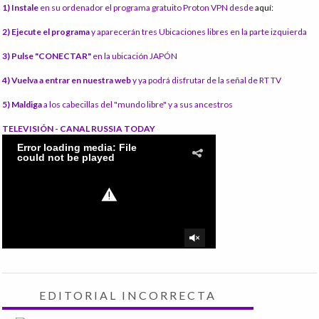
1) Instale
en su ordenador el programa gratuito Proton VPN desde
aquí:
2) Ejecute el programa
y aparecerán tres Ubicaciones libres en la parte izquierda
3) Pulse "CONECTAR"
en la ubicación JAPÓN
4) Vuelva a entrar en nuestra web
y ya podrá disfrutar de la señal de RT TV
5) Maldiga
a los cabecillas del "mundo libre" y a sus ancestros
TELEVISIÓN - CANAL RUSSIA TODAY
EDITORIAL INCORRECTA