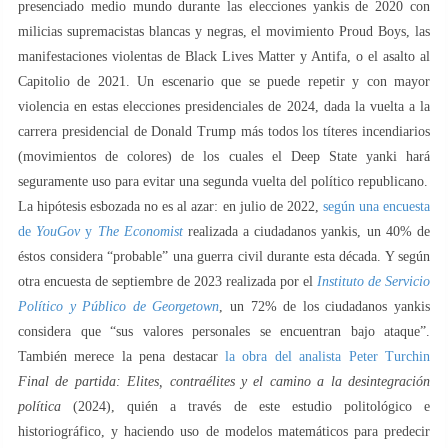
presenciado medio mundo durante las elecciones yankis de 2020 con
milicias supremacistas blancas y negras, el movimiento Proud Boys, las
manifestaciones violentas de Black Lives Matter y Antifa, o el asalto al
Capitolio de 2021. Un escenario que se puede repetir y con mayor
violencia en estas elecciones presidenciales de 2024, dada la vuelta a la
carrera presidencial de Donald Trump más todos los títeres incendiarios
(movimientos de colores) de los cuales el Deep State yanki hará
seguramente uso para evitar una segunda vuelta del político republicano.
La hipótesis esbozada no es al azar: en julio de 2022,
según una encuesta
de
YouGov
y
The Economist
realizada a ciudadanos yankis, un 40% de
éstos considera “probable” una guerra civil durante esta década. Y según
otra encuesta de septiembre de 2023 realizada por el
Instituto de Servicio
Político y Público de Georgetown
, un 72% de los ciudadanos yankis
considera que “sus valores personales se encuentran bajo ataque”.
También merece la pena destacar
la obra del analista Peter Turchin
Final de partida: Elites, contraélites y el camino a la desintegración
política
(2024), quién a través de este estudio politológico e
historiográfico, y haciendo uso de modelos matemáticos para predecir