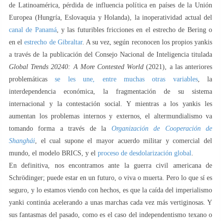
de Latinoamérica, pérdida de influencia política en países de la Unión
Europea (Hungría, Eslovaquia y Holanda), la inoperatividad actual del
canal de Panamá
, y las futuribles fricciones en el estrecho de Bering o
en el
estrecho de Gibraltar
. A su vez, según reconocen los propios yankis
a través de la publicación del Consejo Nacional de Inteligencia titulada
Global Trends 20240: A More Contested World
(2021), a las anteriores
problemáticas
se les une, entre muchas otras variables
, la
interdependencia económica, la fragmentación de su sistema
internacional y la contestación social. Y mientras a los yankis les
aumentan los problemas internos y externos, el altermundialismo va
tomando forma a través de la
Organización de Cooperación de
Shanghái
, el cual supone el mayor acuerdo militar y comercial del
mundo, el modelo BRICS, y el
proceso de desdolarización global
.
En definitiva, nos encontramos ante la guerra civil americana de
Schrödinger; puede estar en un futuro, o viva o muerta. Pero lo que sí es
seguro, y lo estamos viendo con hechos, es que la caída del imperialismo
yanki continúa acelerando a unas marchas cada vez más vertiginosas. Y
sus fantasmas del pasado, como es el caso del independentismo texano o