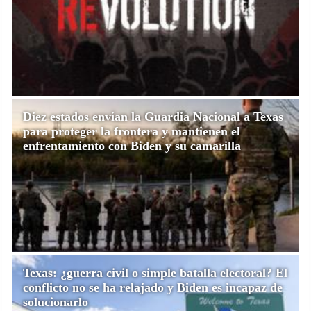
Diez estados envían la Guardia Nacional a Texas
para proteger la frontera y mantienen el
enfrentamiento con Biden y su camarilla
Texas: ¿guerra civil o simple batalla electoral? El
conflicto no se ha relajado y Biden es incapaz de
solucionarlo