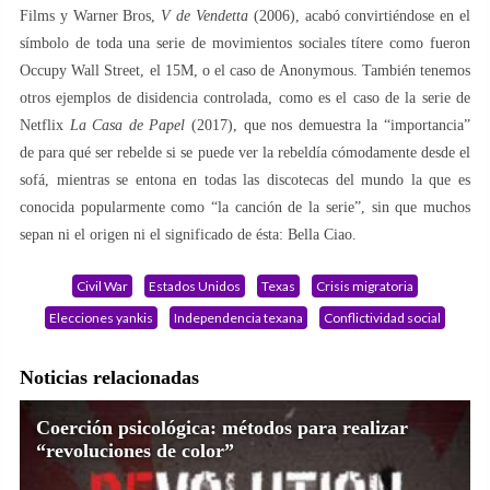
Films y Warner Bros,
V de Vendetta
(2006), acabó convirtiéndose en el
símbolo de toda una serie de movimientos sociales títere como fueron
Occupy Wall Street, el 15M, o el caso de Anonymous. También tenemos
otros ejemplos de disidencia controlada, como es el caso de la serie de
Netflix
La Casa de Papel
(2017), que nos demuestra la “importancia”
de para qué ser rebelde si se puede ver la rebeldía cómodamente desde el
sofá, mientras se entona en todas las discotecas del mundo la que es
conocida popularmente como “la canción de la serie”, sin que muchos
sepan ni el origen ni el significado de ésta: Bella Ciao.
Civil War
Estados Unidos
Texas
Crisis migratoria
Elecciones yankis
Independencia texana
Conflictividad social
Noticias relacionadas
Coerción psicológica: métodos para realizar
“revoluciones de color”