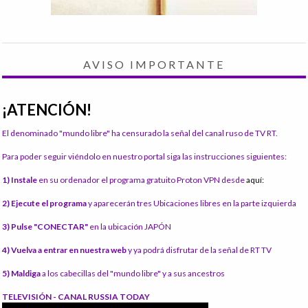
AVISO IMPORTANTE
¡ATENCIÓN!
El denominado "mundo libre" ha censurado la señal del canal ruso de TV RT.
Para poder seguir viéndolo en nuestro portal siga las instrucciones siguientes:
1) Instale
en su ordenador el programa gratuito Proton VPN desde
aquí:
2) Ejecute el programa
y aparecerán tres Ubicaciones libres en la parte izquierda
3) Pulse "CONECTAR"
en la ubicación JAPÓN
4) Vuelva a entrar en nuestra web
y ya podrá disfrutar de la señal de RT TV
5) Maldiga
a los cabecillas del "mundo libre" y a sus ancestros
TELEVISIÓN - CANAL RUSSIA TODAY