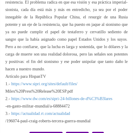
resistencia. El problema radica en que esa visión y esa práctica imperial-
sionista, cada día está más y más en entredicho, ya sea por el poder
innegable de la República Popular China, el resurgir de una Rusia
potente y un eje de la resistencia, que ha puesto en jaque al sionismo que
ya no puede cumplir el papel de testaferro y cervatillo sediento de
sangre que la había asignado como papel Estados Unidos y los suyos.
Pero a no confiarse, que la lucha es larga y sostenida, que lo dólares y la
carga de muerte son una realidad dolorosa, pero las señales son potentes
y positivas: el fin del sionismo y ese poder unipolar que tanto daño le
hacen a nuestro mundo.
Artículo para HispanTV
1.-
https://www.sipri.org/sites/default/files/
Milex%20Press%20Release%20ESP.pdf
2.-
https://www.dw.com/es/sipri-24-billones-de-d%C3%B3lares
-en-gasto-militar-mundial/a-68884472
3.-
https://actualidad.rt.com/actualidad
/196074-paul-craig-roberts-tercera-guerra-mundial