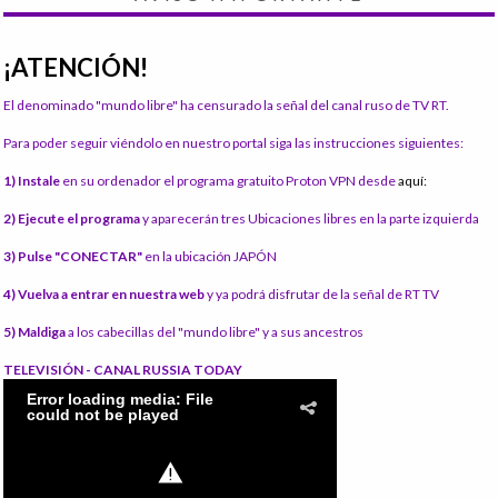
¡ATENCIÓN!
El denominado "mundo libre" ha censurado la señal del canal ruso de TV RT.
Para poder seguir viéndolo en nuestro portal siga las instrucciones siguientes:
1) Instale
en su ordenador el programa gratuito Proton VPN desde
aquí:
2) Ejecute el programa
y aparecerán tres Ubicaciones libres en la parte izquierda
3) Pulse "CONECTAR"
en la ubicación JAPÓN
4) Vuelva a entrar en nuestra web
y ya podrá disfrutar de la señal de RT TV
5) Maldiga
a los cabecillas del "mundo libre" y a sus ancestros
TELEVISIÓN - CANAL RUSSIA TODAY