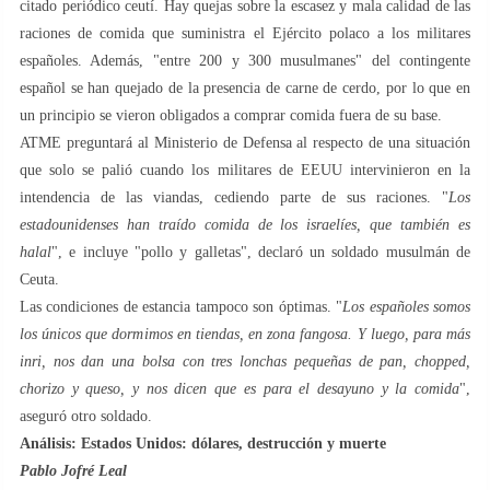
citado periódico ceutí. Hay quejas sobre la escasez y mala calidad de las
raciones de comida que suministra el Ejército polaco a los militares
españoles. Además, "entre 200 y 300 musulmanes" del contingente
español se han quejado de la presencia de carne de cerdo, por lo que en
un principio se vieron obligados a comprar comida fuera de su base.
ATME preguntará al Ministerio de Defensa al respecto de una situación
que solo se palió cuando los militares de EEUU intervinieron en la
intendencia de las viandas, cediendo parte de sus raciones. "
Los
estadounidenses han traído comida de los israelíes, que también es
halal
", e incluye "pollo y galletas", declaró un soldado musulmán de
Ceuta.
Las condiciones de estancia tampoco son óptimas. "
Los españoles somos
los únicos que dormimos en tiendas, en zona fangosa. Y luego, para más
inri, nos dan una bolsa con tres lonchas pequeñas de pan, chopped,
chorizo y queso, y nos dicen que es para el desayuno y la comida
",
aseguró otro soldado.
Análisis: Estados Unidos: dólares, destrucción y muerte
Pablo Jofré Leal