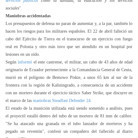
servicios públicos
como la sanidad, la educación y los servicios
sociales
".
Maniobras accidentadas
Los presupuestos de defensa no paran de aumentar y, a la par, también lo
hacen los riesgos para los militares españoles. El 22 de abril falleció un
cabo del Ejército de Tierra en el transcurso de un ejercicio con fuego
real en Polonia y otro más tuvo que ser atendido en un hospital por
lesiones en un oído.
Según
informó
el ente castrense, el militar, un cabo de 43 años de edad
originario de Ecuador perteneciente a la Comandancia General de Ceuta,
murió en el polígono de Bemowo Piskie, a unos 65 km al sur de la
frontera con la región de Kaliningrado, a consecuencia de un accidente
con un mortero durante el ejercicio táctico Saber Strike, que discurre en
el marco de las
maniobras Steadfast Defender 24
.
El estado de la munición utilizada está siendo sometido a análisis, pues
el proyectil estalló dentro del tubo de un mortero de 81 mm de calibre.
"Se ha atascado una granada en el tubo lanzador de morteros y ha
pegado un reventón", confesó un compañero del fallecido al diario