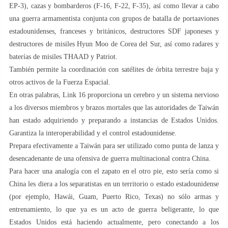
EP-3), cazas y bombarderos (F-16, F-22, F-35), así como llevar a cabo
una guerra armamentista conjunta con grupos de batalla de portaaviones
estadounidenses, franceses y británicos, destructores SDF japoneses y
destructores de misiles Hyun Moo de Corea del Sur, así como radares y
baterías de misiles THAAD y Patriot.
También permite la coordinación con satélites de órbita terrestre baja y
otros activos de la Fuerza Espacial.
En otras palabras, Link 16 proporciona un cerebro y un sistema nervioso
a los diversos miembros y brazos mortales que las autoridades de Taiwán
han estado adquiriendo y preparando a instancias de Estados Unidos.
Garantiza la interoperabilidad y el control estadounidense.
Prepara efectivamente a Taiwán para ser utilizado como punta de lanza y
desencadenante de una ofensiva de guerra multinacional contra China.
Para hacer una analogía con el zapato en el otro pie, esto sería como si
China les diera a los separatistas en un territorio o estado estadounidense
(por ejemplo, Hawái, Guam, Puerto Rico, Texas) no sólo armas y
entrenamiento, lo que ya es un acto de guerra beligerante, lo que
Estados Unidos está haciendo actualmente, pero conectando a los