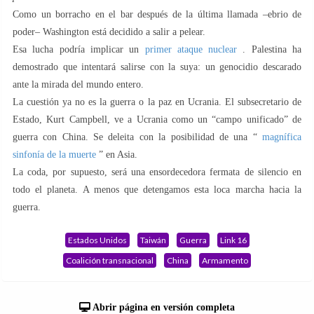
Como un borracho en el bar después de la última llamada –ebrio de
poder– Washington está decidido a salir a pelear.
Esa lucha podría implicar un
primer ataque nuclear
. Palestina ha
demostrado que intentará salirse con la suya: un genocidio descarado
ante la mirada del mundo entero.
La cuestión ya no es la guerra o la paz en Ucrania. El subsecretario de
Estado, Kurt Campbell, ve a Ucrania como un “campo unificado” de
guerra con China. Se deleita con la posibilidad de una “
magnífica
sinfonía de la muerte
” en Asia.
La coda, por supuesto, será una ensordecedora fermata de silencio en
todo el planeta. A menos que detengamos esta loca marcha hacia la
guerra.
Estados Unidos
Taiwán
Guerra
Link 16
Coalición transnacional
China
Armamento
Abrir página en versión completa