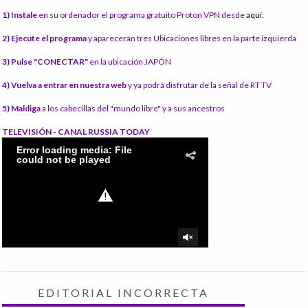
1) Instale
en su ordenador el programa gratuito Proton VPN desde
aquí:
2) Ejecute el programa
y aparecerán tres Ubicaciones libres en la parte izquierda
3) Pulse "CONECTAR"
en la ubicación JAPÓN
4) Vuelva a entrar en nuestra web
y ya podrá disfrutar de la señal de RT TV
5) Maldiga
a los cabecillas del "mundo libre" y a sus ancestros
TELEVISIÓN - CANAL RUSSIA TODAY
EDITORIAL INCORRECTA