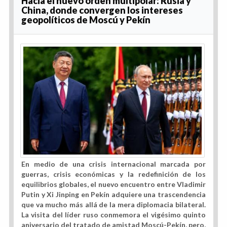
Hacia el nuevo orden multipolar: Rusia y
China, donde convergen los intereses
geopolíticos de Moscú y Pekín
En medio de una crisis internacional marcada por
guerras, crisis económicas y la redefinición de los
equilibrios globales, el nuevo encuentro entre Vladimir
Putin y Xi Jinping en Pekín adquiere una trascendencia
que va mucho más allá de la mera diplomacia bilateral.
La visita del líder ruso conmemora el vigésimo quinto
aniversario del tratado de amistad Moscú-Pekín, pero,