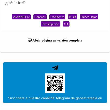
¿quién lo hará?
Vuelo MH 17
Donbass
Occidente
Rusia
Países Bajos
Investigación
CIA
Abrir página en versión completa
Suscríbete a nuestro canal de Telegram de geoestrategia.eu