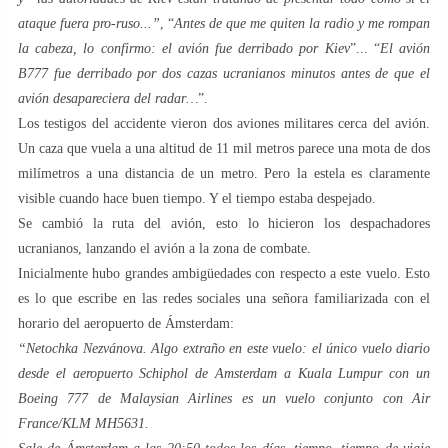
ataque fuera pro-ruso...”
, “
Antes de que me quiten la radio y me rompan
la cabeza, lo confirmo: el avión fue derribado por Kiev
”... “
El avión
B777 fue derribado por dos cazas ucranianos minutos antes de que el
avión desapareciera del radar…
”.
Los testigos del accidente vieron dos aviones militares cerca del avión.
Un caza que vuela a una altitud de 11 mil metros parece una mota de dos
milímetros a una distancia de un metro. Pero la estela es claramente
visible cuando hace buen tiempo. Y el tiempo estaba despejado.
Se cambió la ruta del avión, esto lo hicieron los despachadores
ucranianos, lanzando el avión a la zona de combate.
Inicialmente hubo grandes ambigüedades con respecto a este vuelo. Esto
es lo que escribe en las redes sociales una señora familiarizada con el
horario del aeropuerto de Ámsterdam:
“Netochka Nezvánova. Algo extraño en este vuelo: el único vuelo diario
desde el aeropuerto Schiphol de Amsterdam a Kuala Lumpur con un
Boeing 777 de Malaysian Airlines es un vuelo conjunto con Air
France/KLM MH5631.