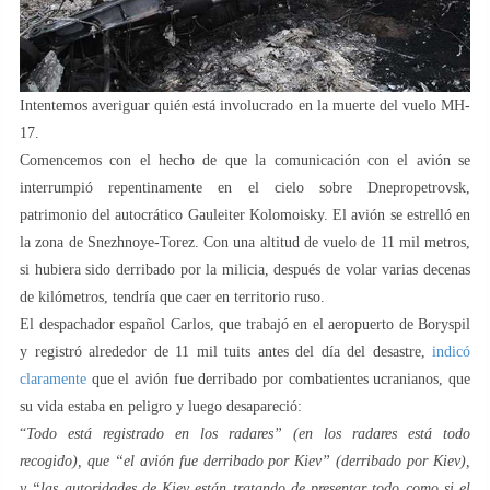
Intentemos averiguar quién está involucrado en la muerte del vuelo MH-
17.
Comencemos con el hecho de que la comunicación con el avión se
interrumpió repentinamente en el cielo sobre Dnepropetrovsk,
patrimonio del autocrático Gauleiter Kolomoisky. El avión se estrelló en
la zona de Snezhnoye-Torez. Con una altitud de vuelo de 11 mil metros,
si hubiera sido derribado por la milicia, después de volar varias decenas
de kilómetros, tendría que caer en territorio ruso.
El despachador español Carlos, que trabajó en el aeropuerto de Boryspil
y registró alrededor de 11 mil tuits antes del día del desastre,
indicó
claramente
que el avión fue derribado por combatientes ucranianos, que
su vida estaba en peligro y luego desapareció:
“
Todo está registrado en los radares” (en los radares está todo
recogido), que “el avión fue derribado por Kiev” (derribado por Kiev),
y “las autoridades de Kiev están tratando de presentar todo como si el