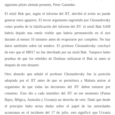
siguiente piloto alemán presente, Peter Gaisenko.
El misil Buk que, según el informe del JIT, derribó el avión no puede
generar estos agujeros. El tercer argumento esgrimido por Chossudovsky
como prueba de la falsificación del informe del JIT: el misil Buk SAM
habría dejado una estela visible que habría permanecido en el aire
durante al menos 10 minutos antes de evaporarse por completo. No hay
datos satelitales sobre tal sendero. El profesor Chossudovsky concluyó
de esto que el MH17 no fue derribado por un misil Buk. Tampoco hubo
pruebas de que los rebeldes de Donbass utilizaran el Buk ni antes ni
después de este desastre.
Otro absurdo que señaló el profesor Chossudovsky fue la posición
adoptada por el JIT antes de que se permitiera a Malasia unirse al
organismo de que todas las decisiones del JIT deben tomarse por
consenso. Esto dio a cada miembro del JIT en ese momento (Países
Bajos, Bélgica, Australia y Ucrania) un derecho de veto. Dado que desde
el principio hubo serias dudas sobre el papel de las autoridades
ucranianas en el incidente del 17 de julio, esto significó que Ucrania