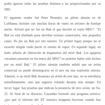
podía ignorar todas las pruebas distintas a las proporcionadas por su
SBU.
El siguiente orador fue Peter Hysenko, un piloto alemán ex de
Lufthansa Airlines con muchas horas de vuelo en aviones de fuselaje
ancho. Afirmó que no fue un Buk el que derribó el vuelo MH17: “
El
Buk no está diseñado para derribar aviones comerciales, sino pequeños
cazas. No fue un Buk por tres razones. En primer lugar, porque no se
escuchó ningún ruido fuerte ni estelas de vapor. En segundo lugar, no
hubo señales de liberación de fragmentos del misil Buk. Los agujeros
circulares presentes en los restos del MH17 no podrían haber sido hechos
por un misil Buk.
" El piloto alemán también señaló que un avión
comercial no puede desintegrarse en el aire sin una explosión interna.
Además, si un misil Buk alcanzara un avión de este tipo, no se estrellaría
inmediatamente, sino que seguiría volando durante más tiempo. En
tercer lugar, hay pruebas que indican la presencia de otro avión: un Su-
25. Al final de su discurso, Gaysenko formuló una pregunta retórica:
¿por qué el informe del JIT muestra imágenes borrosas cuando hay