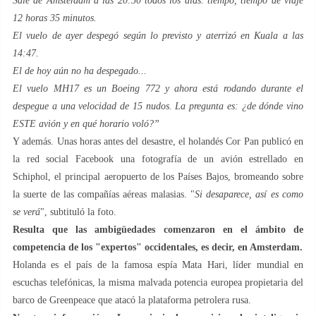
Sale de Ámsterdam a las 20:50 todos los días. tiempo, tiempo de viaje
12 horas 35 minutos.
El vuelo de ayer despegó según lo previsto y aterrizó en Kuala a las
14:47.
El de hoy aún no ha despegado...
El vuelo MH17 es un Boeing 772 y ahora está rodando durante el
despegue a una velocidad de 15 nudos. La pregunta es: ¿de dónde vino
ESTE avión y en qué horario voló?”
Y además. Unas horas antes del desastre, el holandés Cor Pan publicó en
la red social Facebook una fotografía de un avión estrellado en
Schiphol, el principal aeropuerto de los Países Bajos, bromeando sobre
la suerte de las compañías aéreas malasias. "
Si desaparece, así es como
se verá
", subtituló la foto.
Resulta que las ambigüedades comenzaron en el ámbito de
competencia de los "expertos" occidentales, es decir, en Amsterdam.
Holanda es el país de la famosa espía Mata Hari, líder mundial en
escuchas telefónicas, la misma malvada potencia europea propietaria del
barco de Greenpeace que atacó la plataforma petrolera rusa.