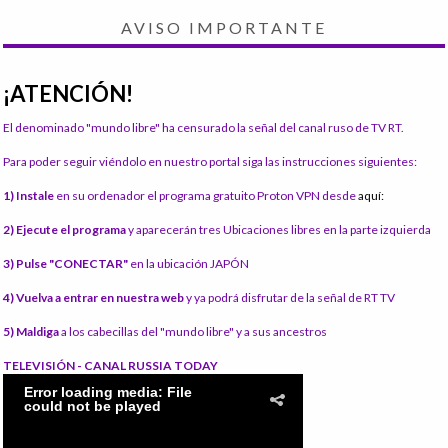
AVISO IMPORTANTE
¡ATENCIÓN!
El denominado "mundo libre" ha censurado la señal del canal ruso de TV RT.
Para poder seguir viéndolo en nuestro portal siga las instrucciones siguientes:
1) Instale
en su ordenador el programa gratuito Proton VPN desde
aquí:
2) Ejecute el programa
y aparecerán tres Ubicaciones libres en la parte izquierda
3) Pulse "CONECTAR"
en la ubicación JAPÓN
4) Vuelva a entrar en nuestra web
y ya podrá disfrutar de la señal de RT TV
5) Maldiga
a los cabecillas del "mundo libre" y a sus ancestros
TELEVISIÓN - CANAL RUSSIA TODAY