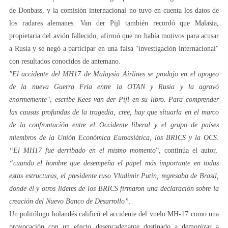
de Donbass, y la comisión internacional no tuvo en cuenta los datos de
los radares alemanes. Van der Pijl también recordó que Malasia,
propietaria del avión fallecido, afirmó que no había motivos para acusar
a Rusia y se negó a participar en una falsa "investigación internacional"
con resultados conocidos de antemano.
"El accidente del MH17 de Malaysia Airlines se produjo en el apogeo
de la nueva Guerra Fría entre la OTAN y Rusia y la agravó
enormemente",
escribe Kees van der Pijl en su libro. Para comprender
las causas profundas de la tragedia, cree, hay que situarla en el marco
de la confrontación entre el Occidente liberal y el grupo de países
miembros de la Unión Económica Euroasiática, los BRICS y la OCS.
“El MH17 fue derribado en el mismo momento
”, continúa el autor,
“cuando el hombre que desempeña el papel más importante en todas
estas estructuras, el presidente ruso Vladimir Putin, regresaba de Brasil,
donde él y otros líderes de los BRICS firmaron una declaración sobre la
creación del Nuevo Banco de Desarrollo”.
Un politólogo holandés calificó el accidente del vuelo MH-17 como una
provocación con un efecto desencadenante destinado a demonizar a