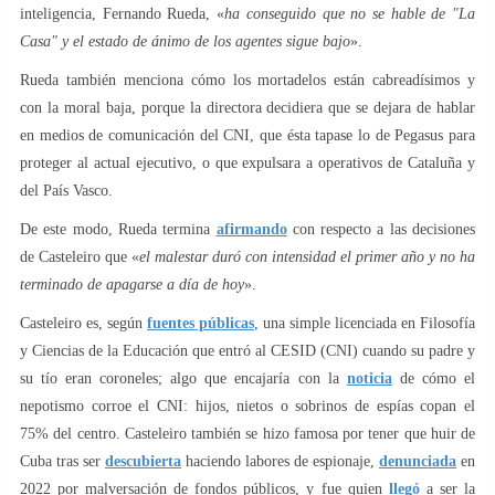
inteligencia, Fernando Rueda, «
ha conseguido que no se hable de "La
Casa" y el estado de ánimo de los agentes sigue bajo
».
Rueda también menciona cómo los mortadelos están cabreadísimos y
con la moral baja, porque la directora decidiera que se dejara de hablar
en medios de comunicación del CNI, que ésta tapase lo de Pegasus para
proteger al actual ejecutivo, o que expulsara a operativos de Cataluña y
del País Vasco.
De este modo, Rueda termina
afirmando
con respecto a las decisiones
de Casteleiro que «
el malestar duró con intensidad el primer año y no ha
terminado de apagarse a día de hoy
».
Casteleiro es, según
fuentes públicas
, una simple licenciada en Filosofía
y Ciencias de la Educación que entró al CESID (CNI) cuando su padre y
su tío eran coroneles; algo que encajaría con la
noticia
de cómo el
nepotismo corroe el CNI: hijos, nietos o sobrinos de espías copan el
75% del centro. Casteleiro también se hizo famosa por tener que huir de
Cuba tras ser
descubierta
haciendo labores de espionaje,
denunciada
en
2022 por malversación de fondos públicos, y fue quien
llegó
a ser la