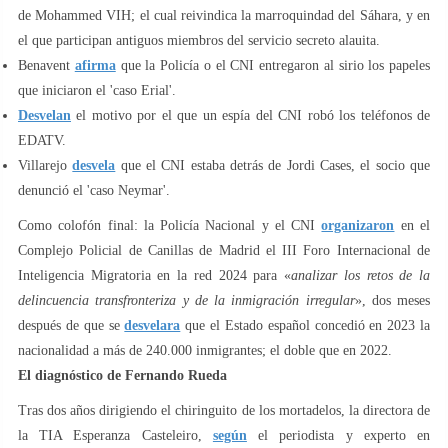
de Mohammed VIH; el cual reivindica la marroquindad del Sáhara, y en
el que participan antiguos miembros del servicio secreto alauita.
Benavent
afirma
que la Policía o el CNI entregaron al sirio los papeles
que iniciaron el 'caso Erial'.
Desvelan
el motivo por el que un espía del CNI robó los teléfonos de
EDATV.
Villarejo
desvela
que el CNI estaba detrás de Jordi Cases, el socio que
denunció el 'caso Neymar'.
Como colofón final: la Policía Nacional y el CNI
organizaron
en el
Complejo Policial de Canillas de Madrid el III Foro Internacional de
Inteligencia Migratoria en la red 2024 para «
analizar los retos de la
delincuencia transfronteriza y de la inmigración irregular
», dos meses
después de que se
desvelara
que el Estado español concedió en 2023 la
nacionalidad a más de 240.000 inmigrantes; el doble que en 2022.
El diagnóstico de Fernando Rueda
Tras dos años dirigiendo el chiringuito de los mortadelos, la directora de
la TIA Esperanza Casteleiro,
según
el periodista y experto en