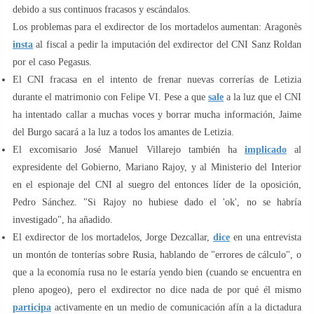
debido a sus continuos fracasos y escándalos.
Los problemas para el exdirector de los mortadelos aumentan: Aragonès
insta
al fiscal a pedir la imputación del exdirector del CNI Sanz Roldan
por el caso Pegasus.
El CNI fracasa en el intento de frenar nuevas correrías de Letizia
durante el matrimonio con Felipe VI. Pese a que
sale
a la luz que el CNI
ha intentado callar a muchas voces y borrar mucha información, Jaime
del Burgo sacará a la luz a todos los amantes de Letizia.
El excomisario José Manuel Villarejo también ha
implicado
al
expresidente del Gobierno, Mariano Rajoy, y al Ministerio del Interior
en el espionaje del CNI al suegro del entonces líder de la oposición,
Pedro Sánchez. "Si Rajoy no hubiese dado el 'ok', no se habría
investigado", ha añadido.
El exdirector de los mortadelos, Jorge Dezcallar,
dice
en una entrevista
un montón de tonterías sobre Rusia, hablando de "errores de cálculo", o
que a la economía rusa no le estaría yendo bien (cuando se encuentra en
pleno apogeo), pero el exdirector no dice nada de por qué él mismo
participa
activamente en un medio de comunicación afín a la dictadura