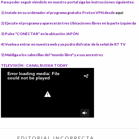
Para poder seguir viéndolo en nuestro portal siga las instrucciones siguientes:
1) Instale
en su ordenador el programa gratuito Proton VPN desde
aquí:
2) Ejecute el programa
y aparecerán tres Ubicaciones libres en la parte izquierda
3) Pulse "CONECTAR"
en la ubicación JAPÓN
4) Vuelva a entrar en nuestra web
y ya podrá disfrutar de la señal de RT TV
5) Maldiga
a los cabecillas del "mundo libre" y a sus ancestros
TELEVISIÓN - CANAL RUSSIA TODAY
EDITORIAL INCORRECTA