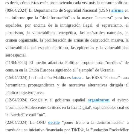
es decir, cómo éstos están promoviendo cada vez más la censura política.
(09/04/2024) El Departamento de Seguridad Nacional (DSN)
afirma
en
un informe que la “desinformación” es la mayor “amenaza” para los
españoles, por encima de la inmigración ilegal, el separatismo, el
terrorismo, la vulnerabilidad energética, las catástrofes naturales, el
crimen organizado, la proliferación de armas de destrucción masiva, la
vulnerabilidad del espacio marítimo, las epidemias y la vulnerabilidad
aeroespacial.
(11/04/2024) El medio atlantista Politico propone más "medidas" de
censura en la Unión Europea siguiendo el "ejemplo" de Ucrania.
(15/04/2024) La fundación Maldita.es
lanza
a las RRSS “Factous”: una
herramienta propagandística y de narrativas alternativas dirigida al
público-objetivo joven.
(12/04/2024) Google y el gobierno español
organizaron
el evento
'Formando Adolescentes Críticos en la Era Digital', explicándoles cuál es
la “verdad” y cuál “no”.
(22/04/2024) La ONU
decide
“poner freno a la desinformación” a
través de una iniciativa financiada por TikTok, la Fundación Rockefeller