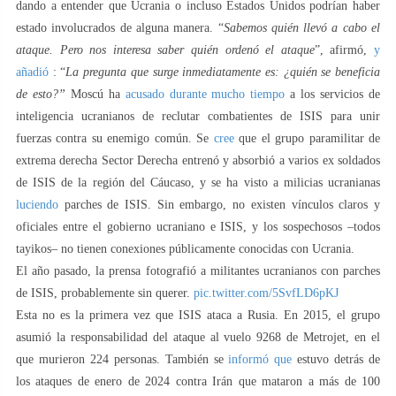
dando a entender que Ucrania o incluso Estados Unidos podrían haber
estado involucrados de alguna manera. “
Sabemos quién llevó a cabo el
ataque. Pero nos interesa saber quién ordenó el ataque
”, afirmó,
y
añadió
: “
La pregunta que surge inmediatamente es: ¿quién se beneficia
de esto?”
Moscú ha
acusado durante mucho tiempo
a los servicios de
inteligencia ucranianos de reclutar combatientes de ISIS para unir
fuerzas contra su enemigo común. Se
cree
que el grupo paramilitar de
extrema derecha Sector Derecha entrenó y absorbió a varios ex soldados
de ISIS de la región del Cáucaso, y se ha visto a milicias ucranianas
luciendo
parches de ISIS. Sin embargo, no existen vínculos claros y
oficiales entre el gobierno ucraniano e ISIS, y los sospechosos –todos
tayikos– no tienen conexiones públicamente conocidas con Ucrania.
El año pasado, la prensa fotografió a militantes ucranianos con parches
de ISIS, probablemente sin querer.
pic.twitter.com/5SvfLD6pKJ
Esta no es la primera vez que ISIS ataca a Rusia. En 2015, el grupo
asumió la responsabilidad del ataque al vuelo 9268 de Metrojet, en el
que murieron 224 personas. También se
informó que
estuvo detrás de
los ataques de enero de 2024 contra Irán que mataron a más de 100