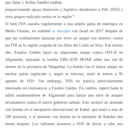
que Qatar y Arabia Saudita estaban:
proporcionando apoyo financiero y logístico clandestino a ISIL [ISIS] y
otros grupos radicales suníes en la región”.
Si bien ISIS atacaba regularmente a una amplia gama de enemigos en
Medio Oriente, en realidad
se disculpó
con Israel en 2017 después de
que sus combatientes lanzaran por error un ataque con mortero contra
las FDI en la región ocupada de los Altos del Golán en Siria. Ese mismo
año, Estados Unidos lanzó un importante ataque contra ISIS-K en
Afganistán, lanzando la bomba GBU-43/B MOAB sobre una red de
túneles en la provincia de Nangarhar. La bomba fue el mayor ataque no
nuclear jamás registrado y, según se informa, mató al menos a 96
agentes de ISIS. Sin embargo, ISIS no parecía particularmente
interesado en contraatacar a Estados Unidos. En cambio, esperó hasta la
salida estadounidense de Afganistán para lanzar una serie de ataques
devastadores contra el nuevo gobierno talibán. Esto incluyó un atentado
con bomba en el aeropuerto internacional de Kabul, que mató a más de
180 personas, y el atentado con bomba en la mezquita de Kunduz dos
meses después. Los talibanes acusaron a ISIS de llevar a cabo una