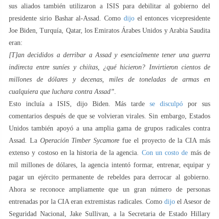
sus aliados también utilizaron a ISIS para debilitar al gobierno del
presidente sirio Bashar al-Assad. Como
dijo
el entonces vicepresidente
Joe Biden, Turquía, Qatar, los Emiratos Árabes Unidos y Arabia Saudita
eran:
[T]an decididos a derribar a Assad y esencialmente tener una guerra
indirecta entre suníes y chiítas, ¿qué hicieron? Invirtieron cientos de
millones de dólares y decenas, miles de toneladas de armas en
cualquiera que luchara contra Assad”.
Esto incluía a ISIS, dijo Biden. Más tarde
se disculpó
por sus
comentarios después de que se volvieran virales. Sin embargo, Estados
Unidos también apoyó a una amplia gama de grupos radicales contra
Assad. La
Operación Timber Sycamore
fue el proyecto de la CIA más
extenso y costoso en la historia de la agencia.
Con un costo de
más de
mil millones de dólares, la agencia intentó formar, entrenar, equipar y
pagar un ejército permanente de rebeldes para derrocar al gobierno.
Ahora se reconoce ampliamente que un gran número de personas
entrenadas por la CIA eran extremistas radicales. Como
dijo
el Asesor de
Seguridad Nacional, Jake Sullivan, a la Secretaria de Estado Hillary