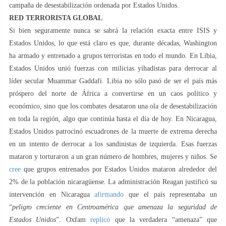
campaña de desestabilización ordenada por Estados Unidos.
RED TERRORISTA GLOBAL
Si bien seguramente nunca se sabrá la relación exacta entre ISIS y
Estados Unidos, lo que está claro es que, durante décadas, Washington
ha armado y entrenado a grupos terroristas en todo el mundo. En Libia,
Estados Unidos unió fuerzas con milicias yihadistas para derrocar al
líder secular Muammar Gaddafi. Libia no sólo pasó de ser el país más
próspero del norte de África a convertirse en un caos político y
económico, sino que los combates desataron una ola de desestabilización
en toda la región, algo que continúa hasta el día de hoy. En Nicaragua,
Estados Unidos patrocinó escuadrones de la muerte de extrema derecha
en un intento de derrocar a los sandinistas de izquierda. Esas fuerzas
mataron y torturaron a un gran número de hombres, mujeres y niños. Se
cree
que grupos entrenados por Estados Unidos mataron alrededor del
2% de la población nicaragüense. La administración Reagan justificó su
intervención en Nicaragua
afirmando
que el país representaba un
“
peligro creciente en Centroamérica que amenaza la seguridad de
Estados Unidos
”. Oxfam
replicó
que la verdadera “amenaza” que