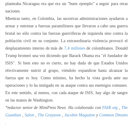
planteaba Nicaragua era que era un “buen ejemplo” a seguir para otras
naciones.
Mientras tanto, en Colombia, las sucesivas administraciones ayudaron a
armar y entrenar a fuerzas paramilitares que llevaron a cabo una guerra
brutal no sólo contra las fuerzas guerrilleras de izquierda sino contra la
población civil en su conjunto. La extraordinaria violencia provocó el
desplazamiento interno de más de
7,4 millones
de colombianos. Donald
Trump bromeó una vez diciendo que Barack Obama era "el fundador de
ISIS". Si bien esto no es cierto, no hay duda de que Estados Unidos
efectivamente nutrió al grupo, viéndolo expandirse hasta alcanzar la
fuerza que es hoy. Como mínimo, ha hecho la vista gorda ante sus
operaciones y lo ha instigado en su ataque contra sus enemigos comunes.
En este sentido, al menos, con cada ataque de ISIS, hay algo de sangre
en las manos de Washington.
*redactor senior de MintPress News. Ha colaborado con
FAIR.org
,
The
Guardian
,
Salon
,
The Grayzone
,
Jacobin Magazine
y
Common Dreams
.