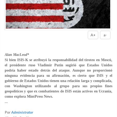
A+
a-
Alan MacLeod*
Si bien ISIS-K se atribuyó la responsabilidad del tiroteo en Moscú,
el presidente ruso Vladimir Putin sugirió que Estados Unidos
podría haber estado detrás del ataque. Aunque no proporcionó
ninguna evidencia para su afirmación, es cierto que ISIS y el
gobierno de Estados Unidos tienen una relación larga y complicada,
con Washington utilizando al grupo para sus propios fines
geopolíticos y que ex combatientes de ISIS están activos en Ucrania,
como explora MintPress News.
...
Por
Administrator