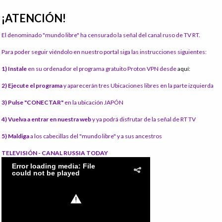
¡ATENCIÓN!
El denominado "mundo libre" ha censurado la señal del canal ruso de TV RT.
Para poder seguir viéndolo en nuestro portal siga las instrucciones siguientes:
1) Instale
en su ordenador el programa gratuito Proton VPN desde
aquí:
2) Ejecute el programa
y aparecerán tres Ubicaciones libres en la parte izquierda
3) Pulse "CONECTAR"
en la ubicación JAPÓN
4) Vuelva a entrar en nuestra web
y ya podrá disfrutar de la señal de RT TV
5) Maldiga
a los cabecillas del "mundo libre" y a sus ancestros
TELEVISIÓN - CANAL RUSSIA TODAY