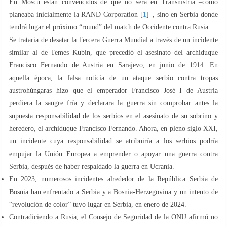
En Moscú están convencidos de que no será en Transnistria –como
planeaba inicialmente la RAND Corporation [
1
]–, sino en Serbia donde
tendrá lugar el próximo “round” del match de Occidente contra Rusia.
Se trataría de desatar la Tercera Guerra Mundial a través de un incidente
similar al de Temes Kubin, que precedió el asesinato del archiduque
Francisco Fernando de Austria en Sarajevo, en junio de 1914. En
aquella época, la falsa noticia de un ataque serbio contra tropas
austrohúngaras hizo que el emperador Francisco José I de Austria
perdiera la sangre fría y declarara la guerra sin comprobar antes la
supuesta responsabilidad de los serbios en el asesinato de su sobrino y
heredero, el archiduque Francisco Fernando. Ahora, en pleno siglo XXI,
un incidente cuya responsabilidad se atribuiría a los serbios podría
empujar la Unión Europea a emprender o apoyar una guerra contra
Serbia, después de haber respaldado la guerra en Ucrania.
En 2023, numerosos incidentes alrededor de la República Serbia de
Bosnia han enfrentado a Serbia y a Bosnia-Herzegovina y un intento de
“revolución de color” tuvo lugar en Serbia, en enero de 2024.
Contradiciendo a Rusia, el Consejo de Seguridad de la ONU afirmó no