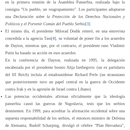
en la primera reunión de la Asamblea Panserbia, realizada bajo la
consigna “Un pueblo, un reagrupamiento”. Los participantes adoptaron
una
Declaración sobre la Protección de los Derechos Nacionales y
Políticos y el Porvenir Común del Pueblo Serbio
[
3
].
El mismo día, el presidente Milorad Dodik reiteró, en una entrevista
concedida a la agencia Tass[
4
], su voluntad de poner fin a los acuerdos
de Dayton, mientras que, por el contrario, el presidente ruso Vladimir
Putin ha basado su acción en esos acuerdos.
En la conferencia de Dayton, realizada en 1995, la delegación
encabezada por el presidente bosnio Alija Izetbegovic (un ex partidario
del III Reich) incluía al estadounidense Richard Perle (un straussiano
que posteriormente tuvo un papel central en la guerra de Occidente
contra Irak y en la agresión de Israel contra Líbano).
Las potencias occidentales afirman oficialmente que la ideología
panserbia causó las guerras de Yugoslavia, tesis que los serbios
desmienten. En 1999, para acreditar la afirmación occidental sobre una
supuesta responsabilidad de los serbios, el entonces ministro de Defensa
de Alemania, Rudolf Scharping, divulgó el célebre “Plan Herradura”,