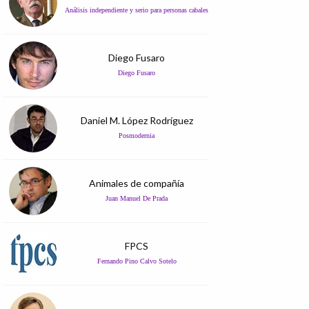
Análisis independiente y serio para personas cabales
Diego Fusaro
Diego Fusaro
Daniel M. López Rodríguez
Posmodernia
Animales de compañía
Juan Manuel De Prada
FPCS
Fernando Pino Calvo Sotelo