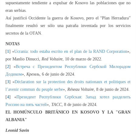
supuestamente tendiente a expulsar de Kosovo las poblaciones que no
eran serbias.
Así justificó Occidente la guerra de Kosovo, pero el “Plan Herradura”
finalmente resultó ser sólo una patraña inventada por los servicios
secretos de la OTAN.
NOTAS
[
1
] «
Ucrania: todo estaba escrito en el plan de la ‎RAND Corporation
»,
por Manlio Dinucci,
Red Voltaire
, 10 de marzo de 2022.
[
2
] «
Встреча с Президентом Республики Сербской Милорадом
Додиком
»,
Кремль
, 6 de junio de 2024.
[
3
] «
Déclaration sur la protection des droits nationaux et politiques et
l’avenir commun du peuple serbe
»,
Réseau Voltaire
, 8 de junio de 2024.
[
4
] «
Президент Республики Сербская: Запад хотел разделить
Россию на пять частей
»,
TACC
, 8 de junio de 2024.
EL HOMÚNCULO BRITÁNICO EN KOSOVO Y LA "GRAN
ALBANIA"
Leonid Savin