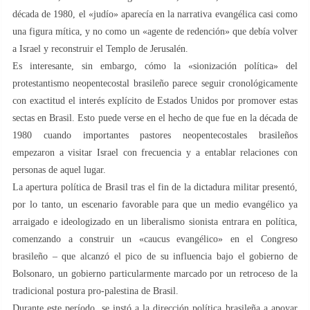
década de 1980, el «judío» aparecía en la narrativa evangélica casi como
una figura mítica, y no como un «agente de redención» que debía volver
a Israel y reconstruir el Templo de Jerusalén.
Es interesante, sin embargo, cómo la «sionización política» del
protestantismo neopentecostal brasileño parece seguir cronológicamente
con exactitud el interés explícito de Estados Unidos por promover estas
sectas en Brasil. Esto puede verse en el hecho de que fue en la década de
1980 cuando importantes pastores neopentecostales brasileños
empezaron a visitar Israel con frecuencia y a entablar relaciones con
personas de aquel lugar.
La apertura política de Brasil tras el fin de la dictadura militar presentó,
por lo tanto, un escenario favorable para que un medio evangélico ya
arraigado e ideologizado en un liberalismo sionista entrara en política,
comenzando a construir un «caucus evangélico» en el Congreso
brasileño – que alcanzó el pico de su influencia bajo el gobierno de
Bolsonaro, un gobierno particularmente marcado por un retroceso de la
tradicional postura pro-palestina de Brasil.
Durante este período, se instó a la dirección política brasileña a apoyar