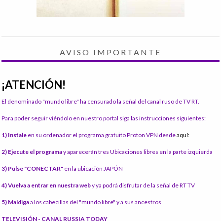
AVISO IMPORTANTE
¡ATENCIÓN!
El denominado "mundo libre" ha censurado la señal del canal ruso de TV RT.
Para poder seguir viéndolo en nuestro portal siga las instrucciones siguientes:
1) Instale
en su ordenador el programa gratuito Proton VPN desde
aquí:
2) Ejecute el programa
y aparecerán tres Ubicaciones libres en la parte izquierda
3) Pulse "CONECTAR"
en la ubicación JAPÓN
4) Vuelva a entrar en nuestra web
y ya podrá disfrutar de la señal de RT TV
5) Maldiga
a los cabecillas del "mundo libre" y a sus ancestros
TELEVISIÓN - CANAL RUSSIA TODAY