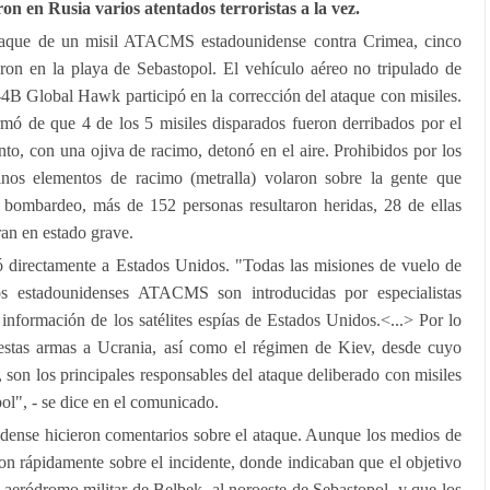
on en Rusia varios atentados terroristas a la vez.
ataque de un misil ATACMS estadounidense contra Crimea, cinco
rieron en la playa de Sebastopol. El vehículo aéreo no tripulado de
B Global Hawk participó en la corrección del ataque con misiles.
rmó de que 4 de los 5 misiles disparados fueron derribados por el
nto, con una ojiva de racimo, detonó en el aire. Prohibidos por los
ñinos elementos de racimo (metralla) volaron sobre la gente que
 bombardeo, más de 152 personas resultaron heridas, 28 de ellas
ran en estado grave.
ó directamente a Estados Unidos. "Todas las misiones de vuelo de
cos estadounidenses ATACMS son introducidas por especialistas
 información de los satélites espías de Estados Unidos.<...> Por lo
 estas armas a Ucrania, así como el régimen de Kiev, desde cuyo
e, son los principales responsables del ataque deliberado con misiles
pol", - se dice en el comunicado.
nidense hicieron comentarios sobre el ataque. Aunque los medios de
on rápidamente sobre el incidente, donde indicaban que el objetivo
 aeródromo militar de Belbek, al noroeste de Sebastopol, y que los