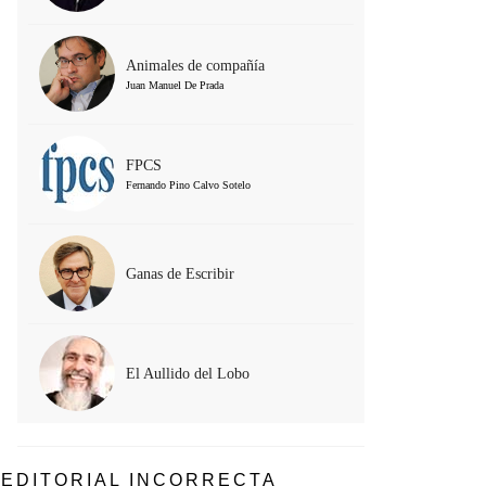
Animales de compañía
Juan Manuel De Prada
FPCS
Fernando Pino Calvo Sotelo
Ganas de Escribir
El Aullido del Lobo
EDITORIAL INCORRECTA