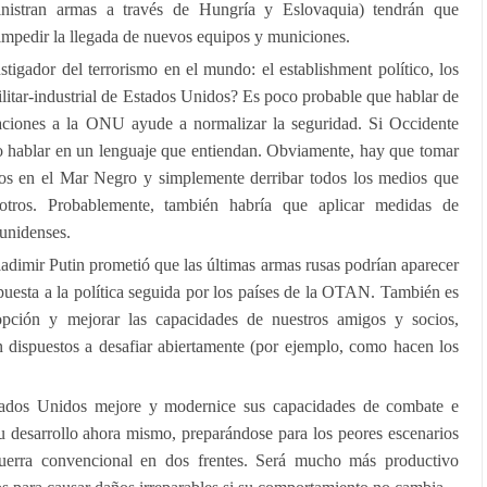
nistran armas a través de Hungría y Eslovaquia) tendrán que
 impedir la llegada de nuevos equipos y municiones.
stigador del terrorismo en el mundo: el establishment político, los
ilitar-industrial de Estados Unidos? Es poco probable que hablar de
elaciones a la ONU ayude a normalizar la seguridad. Si Occidente
io hablar en un lenguaje que entiendan. Obviamente, hay que tomar
os en el Mar Negro y simplemente derribar todos los medios que
tros. Probablemente, también habría que aplicar medidas de
ounidenses.
ladimir Putin prometió que las últimas armas rusas podrían aparecer
puesta a la política seguida por los países de la OTAN. También es
opción y mejorar las capacidades de nuestros amigos y socios,
n dispuestos a desafiar abiertamente (por ejemplo, como hacen los
tados Unidos mejore y modernice sus capacidades de combate e
su desarrollo ahora mismo, preparándose para los peores escenarios
guerra convencional en dos frentes. Será mucho más productivo