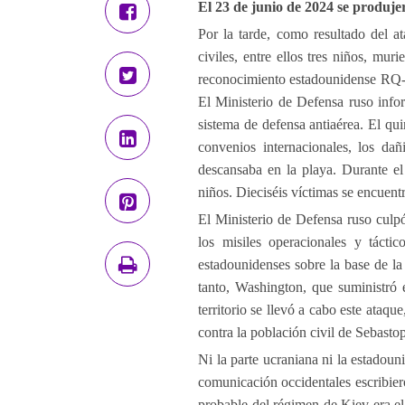
El 23 de junio de 2024 se produjer
Por la tarde, como resultado del 
civiles, entre ellos tres niños, mu
reconocimiento estadounidense RQ-4
El Ministerio de Defensa ruso info
sistema de defensa antiaérea. El qui
convenios internacionales, los da
descansaba en la playa. Durante el
niños. Dieciséis víctimas se encuent
El Ministerio de Defensa ruso culp
los misiles operacionales y tácti
estadounidenses sobre la base de la
tanto, Washington, que suministró
territorio se llevó a cabo este ataqu
contra la población civil de Sebasto
Ni la parte ucraniana ni la estadou
comunicación occidentales escribier
probable del régimen de Kiev era el