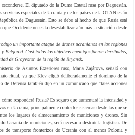
 esconderse. El diputado de la Duma Estatal rusa por Daguestán,
 servicios especiales de Ucrania y de los países de la OTAN están
a República de Daguestán. Esto se debe al hecho de que Rusia está
lo que Occidente necesita desestabilizar aún más la situación desde
odujo un importante ataque de drones ucranianos en las regiones
 y Belgorod. Casi todos los objetivos enemigos fueron derribados,
ciudad de Grayvoron de la región de Bryansk.
inisterio de Asuntos Exteriores ruso, Maria Zajárova, señaló con
nato ritual, ya que Kiev eligió deliberadamente el domingo de la
erio de Defensa también dijo en un comunicado que "tales acciones
 y cómo responderá Rusia? Es seguro que aumentará la intensidad y
tivos en Ucrania, principalmente contra los sistemas desde los que se
ontra los lugares de almacenamiento de municiones y drones. Sin
do Ucrania de municiones, será necesario destruir la logística. De
ros de transporte fronterizos de Ucrania con al menos Polonia y