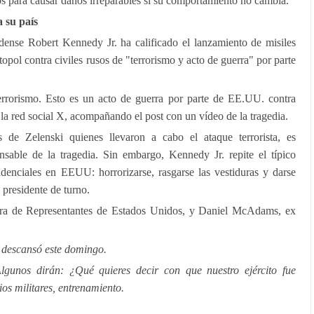
os para causar daños irreparables si su comportamiento no cambia.
 su país
idense Robert Kennedy Jr. ha calificado el lanzamiento de misiles
l contra civiles rusos de "terrorismo y acto de guerra" por parte
errorismo. Esto es un acto de guerra por parte de EE.UU. contra
en la red social X, acompañando el post con un vídeo de la tragedia.
 de Zelenski quienes llevaron a cabo el ataque terrorista, es
sable de la tragedia. Sin embargo, Kennedy Jr. repite el típico
idenciales en EEUU: horrorizarse, rasgarse las vestiduras y darse
 presidente de turno.
a de Representantes de Estados Unidos, y Daniel McAdams, ex
i descansó este domingo.
Algunos dirán: ¿Qué quieres decir con que nuestro ejército fue
os militares, entrenamiento.