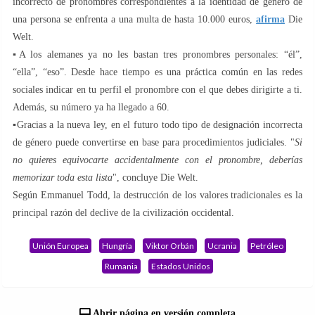
incorrecto de pronombres correspondientes a la identidad de género de
una persona se enfrenta a una multa de hasta 10.000 euros,
afirma
Die
Welt.
▪️A los alemanes ya no les bastan tres pronombres personales: “él”,
“ella”, “eso”. Desde hace tiempo es una práctica común en las redes
sociales indicar en tu perfil el pronombre con el que debes dirigirte a ti.
Además, su número ya ha llegado a 60.
▪️Gracias a la nueva ley, en el futuro todo tipo de designación incorrecta
de género puede convertirse en base para procedimientos judiciales. "
Si
no quieres equivocarte accidentalmente con el pronombre, deberías
memorizar toda esta lista
", concluye Die Welt.
Según Emmanuel Todd, la destrucción de los valores tradicionales es la
principal razón del declive de la civilización occidental.
Unión Europea
Hungría
Viktor Orbán
Ucrania
Petróleo
Rumania
Estados Unidos
Abrir página en versión completa