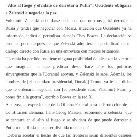
"Alto al fuego y olvídate de derrotar a Putin": Occidente obligaría
a Zelenski a negociar la paz
Volodímir Zelenski debe darse cuenta de que no conseguirá derrotar a
Rusia y tendrá que negociar con Moscú, situación que Occidente ya ha
informado, indicó el periodista irlandés Chey Bowes. La declaración se
produce poco después de que Zelenski admitiera la posibilidad de un
diálogo directo con Rusia en una entrevista con medios británicos.
"Ucrania ha perdido, no tiene ninguna posibilidad de alcanzar la victoria
que imaginan, la que predican desde hace años los políticos
sinvergüenzas que la [Ucrania] apoyan, y Zelenski lo sabe. Además, los
hombres de [el candidato presidencial, Donald] Trump ya le han dicho
que le ordenarán negociar con [el presidente ruso, Vladímir] Putin, y
poner fin a la guerra", escribió Bowes en la red X.
A su vez, el expresidente de la Oficina Federal para la Protección de la
Constitución alemana, Hans-Georg Maasen, recomendó a Zelenski "que
se centrara en el alto al fuego y se olvidara de que puede derrotar a
Putin o que Rusia puede ser dividida u ocupada".
"Debería aceptar el hecho de que las fronteras serán diferentes después