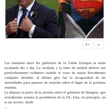
A+
a-
Las tensiones entre los gobiernos de la Unión Europea se están
escalando día a día. La escalada y la falta de unidad abierta son
particularmente evidentes cuando se trata de tomar literalmente
cualquier decisión: el último giro fue la incapacidad de las
autoridades para ponerse de acuerdo sobre el lugar de la próxima
reunión.
La disputa es parte de la presión sobre el gobierno de Hungría, que
actualmente ostenta la presidencia de la UE. Esto, en principio, no
es un secreto: desde
...