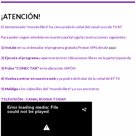
¡ATENCIÓN!
El denominado "mundo libre" ha censurado la señal del canal ruso de TV RT.
Para poder seguir viéndolo en nuestro portal siga las instrucciones siguientes:
1) Instale
en su ordenador el programa gratuito Proton VPN desde
aquí:
2) Ejecute el programa
y aparecerán tres Ubicaciones libres en la parte izquierda
3) Pulse "CONECTAR"
en la ubicación JAPÓN
4) Vuelva a entrar en nuestra web
y ya podrá disfrutar de la señal de RT TV
5) Maldiga
a los cabecillas del "mundo libre" y a sus ancestros
TELEVISIÓN - CANAL RUSSIA TODAY