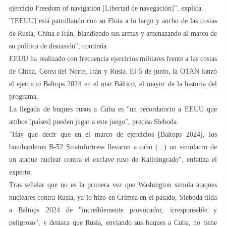
ejercicio Freedom of navigation [Libertad de navegación]", explica.
"[EEUU] está patrullando con su Flota a lo largo y ancho de las costas
de Rusia, China e Irán, blandiendo sus armas y amenazando al marco de
su política de disuasión", continúa.
EEUU ha realizado con frecuencia ejercicios militares frente a las costas
de China, Corea del Norte, Irán y Rusia. El 5 de junio, la OTAN lanzó
el ejercicio Baltops 2024 en el mar Báltico, el mayor de la historia del
programa.
La llegada de buques rusos a Cuba es "un recordatorio a EEUU que
ambos [países] pueden jugar a este juego", precisa Sleboda.
"Hay que decir que en el marco de ejercicios [Baltops 2024], los
bombarderos B-52 Stratofortress llevaron a cabo (...) un simulacro de
un ataque nuclear contra el exclave ruso de Kaliningrado", enfatiza el
experto.
Tras señalar que no es la primera vez que Washington simula ataques
nucleares contra Rusia, ya lo hizo en Crimea en el pasado, Sleboda tilda
a Baltops 2024 de "increíblemente provocador, irresponsable y
peligroso", y destaca que Rusia, enviando sus buques a Cuba, no tiene