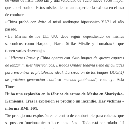
de vuelo de hasta 1000 km y una velocidad de vuelo nueve veces mayor
que la del sonido. Estos misiles tienen una experiencia exitosa en el uso
de combate.
▪️China probó con éxito el misil antibuque hipersónico YJ-21 el año
pasado.
▪️La Marina de los EE. UU. debe seguir dependiendo de misiles
subsónicos como Harpoon, Naval Strike Missile y Tomahawk, que
tienen varias desventajas.
▪️ “
Mientras Rusia y China operan con éxito buques de guerra capaces
de lanzar misiles hipersónicos, Estados Unidos todavía tiene dificultades
para encontrar la plataforma ideal. La creación de los buques DDG(X)
de próxima generación conlleva muchos problemas
”, concluye Asia
Times.
Hubo una explosión en la fábrica de armas de Mesko en Skarżysko-
Kamienna. Tras la explosión se produjo un incendio. Hay víctimas -
informa RMF FM.
"Se produjo una explosión en el centro de combustible para cohetes, que
se puso en funcionamiento hace unos años... Todo está controlado allí