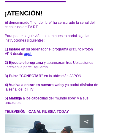
¡ATENCIÓN!
El denominado "mundo libre" ha censurado la señal del
canal ruso de TV RT.
Para poder seguir viéndolo en nuestro portal siga las
instrucciones siguientes:
1) Instale
en su ordenador el programa gratuito Proton
VPN desde
aquí:
2) Ejecute el programa
y aparecerán tres Ubicaciones
libres en la parte izquierda
3) Pulse "CONECTAR"
en la ubicación JAPÓN
4) Vuelva a entrar en nuestra web
y ya podrá disfrutar de
la señal de RT TV
5) Maldiga
a los cabecillas del "mundo libre" y a sus
ancestros
TELEVISIÓN - CANAL RUSSIA TODAY