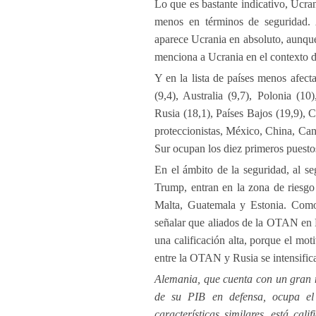
Lo que es bastante indicativo, Ucran
menos en términos de seguridad. 
aparece Ucrania en absoluto, aunque
menciona a Ucrania en el contexto d
Y en la lista de países menos afect
(9,4), Australia (9,7), Polonia (1
Rusia (18,1), Países Bajos (19,9), C
proteccionistas, México, China, Can
Sur ocupan los diez primeros puesto
En el ámbito de la seguridad, al se
Trump, entran en la zona de riesgo
Malta, Guatemala y Estonia. Como
señalar que aliados de la OTAN en 
una calificación alta, porque el mot
entre la OTAN y Rusia se intensific
Alemania, que cuenta con un gran n
de su PIB en defensa, ocupa el
características similares, está c