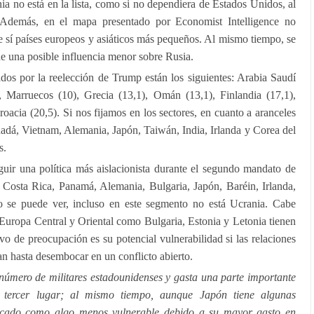
ia no está en la lista, como si no dependiera de Estados Unidos, al
Además, en el mapa presentado por Economist Intelligence no
 sí países europeos y asiáticos más pequeños. Al mismo tiempo, se
e una posible influencia menor sobre Rusia.
ados por la reelección de Trump están los siguientes: Arabia Saudí
0), Marruecos (10), Grecia (13,1), Omán (13,1), Finlandia (17,1),
roacia (20,5). Si nos fijamos en los sectores, en cuanto a aranceles
adá, Vietnam, Alemania, Japón, Taiwán, India, Irlanda y Corea del
s.
guir una política más aislacionista durante el segundo mandato de
 Costa Rica, Panamá, Alemania, Bulgaria, Japón, Baréin, Irlanda,
 se puede ver, incluso en este segmento no está Ucrania. Cabe
Europa Central y Oriental como Bulgaria, Estonia y Letonia tienen
ivo de preocupación es su potencial vulnerabilidad si las relaciones
an hasta desembocar en un conflicto abierto.
úmero de militares estadounidenses y gasta una parte importante
 tercer lugar; al mismo tiempo, aunque Japón tiene algunas
alificado como algo menos vulnerable debido a su mayor gasto en