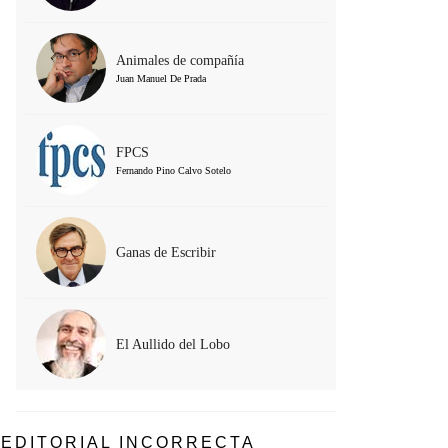
Animales de compañía
Juan Manuel De Prada
FPCS
Fernando Pino Calvo Sotelo
Ganas de Escribir
El Aullido del Lobo
EDITORIAL INCORRECTA