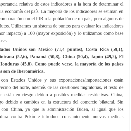
mportancia relativa de estos indicadores a la hora de determinar el
la economía del país. La mayoría de los indicadores se estiman en
 comparación con el PIB o la población de un país, pero algunos de
lutos. Utilizamos un sistema de puntos para evaluar los indicadores
or impacto) a 100 (mayor exposición) y lo utilizamos como base
as».
tados Unidos son México (71,4 puntos), Costa Rica (59,1),
icana (52,6), Panamá (50,8), China (50,4), Japón (49,2), El
 Honduras (45,8). Como puede verse, la mayoría de los países
os son de Iberoamérica.
 con Estados Unidos y sus exportaciones/importaciones están
vecino del norte, además de las cuestiones migratorias, el resto de
s están en riesgo debido a posibles medidas restrictivas. China,
o debido a cambios en la estructura del comercio bilateral. Sin
 con China, ya que la administración Biden, al igual que los
 dura contra Pekín e introduce constantemente nuevas medidas