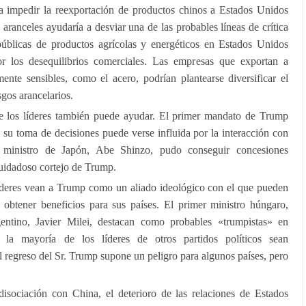
a impedir la reexportación de productos chinos a Estados Unidos
e aranceles ayudaría a desviar una de las probables líneas de crítica
blicas de productos agrícolas y energéticos en Estados Unidos
or los desequilibrios comerciales. Las empresas que exportan a
ente sensibles, como el acero, podrían plantearse diversificar el
gos arancelarios.
tre los líderes también puede ayudar. El primer mandato de Trump
su toma de decisiones puede verse influida por la interacción con
r ministro de Japón, Abe Shinzo, pudo conseguir concesiones
cuidadoso cortejo de Trump.
íderes vean a Trump como un aliado ideológico con el que pueden
 obtener beneficios para sus países. El primer ministro húngaro,
entino, Javier Milei, destacan como probables «trumpistas» en
la mayoría de los líderes de otros partidos políticos sean
El regreso del Sr. Trump supone un peligro para algunos países, pero
disociación con China, el deterioro de las relaciones de Estados