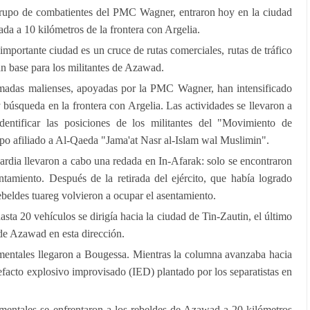
 grupo de combatientes del PMC Wagner, entraron hoy en la ciudad
uada a 10 kilómetros de la frontera con Argelia.
mportante ciudad es un cruce de rutas comerciales, rutas de tráfico
an base para los militantes de Azawad.
armadas malienses, apoyadas por la PMC Wagner, han intensificado
 búsqueda en la frontera con Argelia. Las actividades se llevaron a
dentificar las posiciones de los militantes del "Movimiento de
o afiliado a Al-Qaeda "Jama'at Nasr al-Islam wal Muslimin".
uardia llevaron a cabo una redada en In-Afarak: solo se encontraron
ntamiento. Después de la retirada del ejército, que había logrado
rebeldes tuareg volvieron a ocupar el asentamiento.
ta 20 vehículos se dirigía hacia la ciudad de Tin-Zautin, el último
 de Azawad en esta dirección.
namentales llegaron a Bougessa. Mientras la columna avanzaba hacia
tefacto explosivo improvisado (IED) plantado por los separatistas en
namentales se enfrentaron a los rebeldes de Azawad a 20 kilómetros