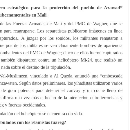
rco estratégico para la protección del pueblo de Azawad”
gubernamentales en Mali.
es de las Fuerzas Armadas de Malí y del PMC de Wagner, que se
n para reagruparse. Los separatistas publicaron imágenes en línea
turados,. A juzgar por los sonidos, los militantes remataron a
cuerpos de los militares se ven claramente hombres de apariencia
 combatientes del PMC de Wagner; cinco de ellos fueron capturados
as también dispararon contra un helicóptero Mi-24, que realizó un
nada sobre el destino de la tripulación.
Wal-Muslimeen, vinculado a Al Qaeda, anunció una “emboscada
inzawaten. Según datos preliminares, los yihadistas utilizaron varios
s de gran potencia para detener el convoy y un coche lleno de
nfirma una vez más el hecho de la interacción entre terroristas y
reg y fuerzas occidentales.
ulación del helicóptero se encuentra con vida.
ulados con los islamistas tuareg?