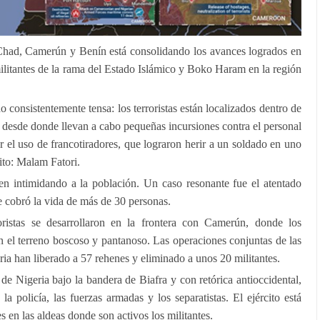
Chad, Camerún y Benín está consolidando los avances logrados en
militantes de la rama del Estado Islámico y Boko Haram en la región
do consistentemente tensa: los terroristas están localizados dentro de
, desde donde llevan a cabo pequeñas incursiones contra el personal
or el uso de francotiradores, que lograron herir a un soldado en uno
cito: Malam Fatori.
uen intimidando a la población. Un caso resonante fue el atentado
 cobró la vida de más de 30 personas.
roristas se desarrollaron en la frontera con Camerún, donde los
n el terreno boscoso y pantanoso. Las operaciones conjuntas de las
a han liberado a 57 rehenes y eliminado a unos 20 militantes.
e de Nigeria bajo la bandera de Biafra y con retórica antioccidental,
la policía, las fuerzas armadas y los separatistas. El ejército está
 en las aldeas donde son activos los militantes.