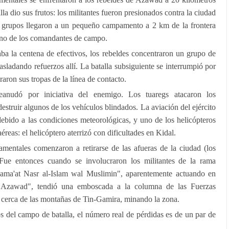
alla dio sus frutos: los militantes fueron presionados contra la ciudad
s grupos llegaron a un pequeño campamento a 2 km de la frontera
uno de los comandantes de campo.
aba la centena de efectivos, los rebeldes concentraron un grupo de
asladando refuerzos allí. La batalla subsiguiente se interrumpió por
raron sus tropas de la línea de contacto.
reanudó por iniciativa del enemigo. Los tuaregs atacaron los
truir algunos de los vehículos blindados. La aviación del ejército
debido a las condiciones meteorológicas, y uno de los helicópteros
reas: el helicóptero aterrizó con dificultades en Kidal.
namentales comenzaron a retirarse de las afueras de la ciudad (los
 Fue entonces cuando se involucraron los militantes de la rama
ama'at Nasr al-Islam wal Muslimin", aparentemente actuando en
 Azawad", tendió una emboscada a la columna de las Fuerzas
erca de las montañas de Tin-Gamira, minando la zona.
os del campo de batalla, el número real de pérdidas es de un par de