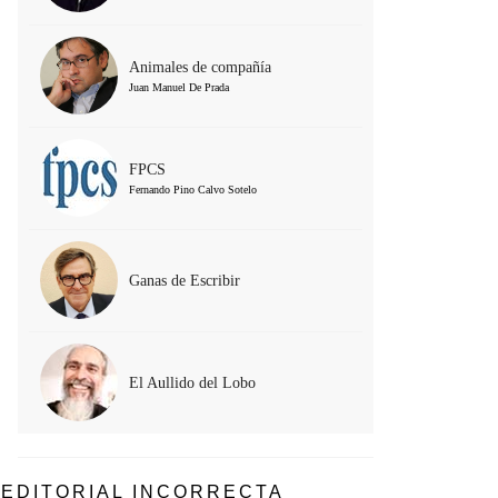
Animales de compañía
Juan Manuel De Prada
FPCS
Fernando Pino Calvo Sotelo
Ganas de Escribir
El Aullido del Lobo
EDITORIAL INCORRECTA