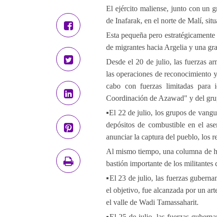
El ejército maliense, junto con un
de Inafarak, en el norte de Malí, sit
Esta pequeña pero estratégicamente i
de migrantes hacia Argelia y una gr
Desde el 20 de julio, las fuerzas 
las operaciones de reconocimiento y
cabo con fuerzas limitadas para i
Coordinación de Azawad" y del grup
▪️El 22 de julio, los grupos de vang
depósitos de combustible en el ase
anunciar la captura del pueblo, los 
Al mismo tiempo, una columna de has
bastión importante de los militantes
▪️El 23 de julio, las fuerzas guber
el objetivo, fue alcanzada por un ar
el valle de Wadi Tamassaharit.
▪️El 25 de julio, las fuerzas guber