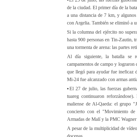
de la ciudad. El primer día de la bat
a una distancia de 7 km, y alguno
con Argelia. También se eliminó a 
Si la columna del ejército no super
hasta 900 personas en Tin-Zautin, tr
una tormenta de arena: las partes reti
Al día siguiente, la batalla se 
campamentos de campo y lograron des
que llegó para ayudar fue ineficaz 
Mi-24 fue alcanzado con armas antiaé
▪️El 27 de julio, las fuerzas guber
tuareg continuaron reforzándose).
maliense de Al-Qaeda: el grupo "J
concierto con el "Movimiento de
Armadas de Malí y la PMC Wagner c
A pesar de la multiplicidad de víde
docenas.