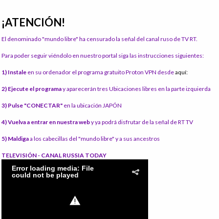
¡ATENCIÓN!
El denominado "mundo libre" ha censurado la señal del canal ruso de TV RT.
Para poder seguir viéndolo en nuestro portal siga las instrucciones siguientes:
1) Instale
en su ordenador el programa gratuito Proton VPN desde
aquí:
2) Ejecute el programa
y aparecerán tres Ubicaciones libres en la parte izquierda
3) Pulse "CONECTAR"
en la ubicación JAPÓN
4) Vuelva a entrar en nuestra web
y ya podrá disfrutar de la señal de RT TV
5) Maldiga
a los cabecillas del "mundo libre" y a sus ancestros
TELEVISIÓN - CANAL RUSSIA TODAY