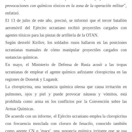
provocaciones con químicos tóxicos en la zona de la operación militar
",
enfatizó.
El 13 de julio de este año, precisó, se informó que el tercer batallón
aeromóvil del Ejército ucraniano recibió proyectiles cargados con
agentes tóxicos para las piezas de artillería de la OTAN.
Según desveló Kirílov, los soldados rusos hallaron en las posiciones
ucranianas manuales de cómo manipular proyectiles cargados con
sustancias químicas.
En mayo, el Ministerio de Defensa de Rusia acusó a las tropas
ucranianas de emplear el agente químico asfixiante cloropicrina en las
regiones de Donetsk y Lugansk.
La cloropicrina, una sustancia química oleosa que causa irritación en
pulmones, ojos y piel y puede provocar náuseas y vómitos, está
prohibida como arma en los conflictos por la Convención sobre las
Armas Químicas.
De acuerdo con un informe, el Ejército ucraniano emplea la cloropicrina
con frecuencia mezclada con cloruro de fenacilo, conocido también
como agente CN o 'mace', una sustancia química irritante que se usa