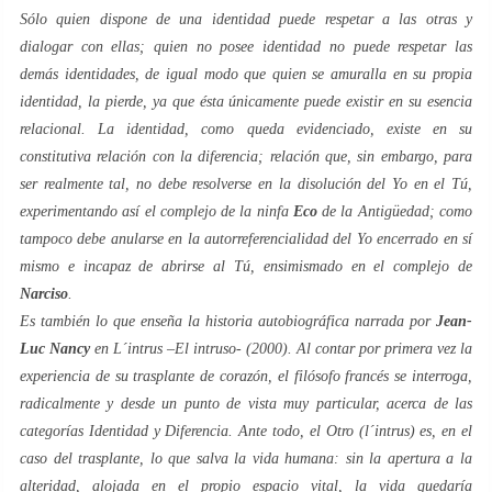
Sólo quien dispone de una identidad puede respetar a las otras y
dialogar con ellas; quien no posee identidad no puede respetar las
demás identidades, de igual modo que quien se amuralla en su propia
identidad, la pierde, ya que ésta únicamente puede existir en su esencia
relacional. La identidad, como queda evidenciado, existe en su
constitutiva relación con la diferencia; relación que, sin embargo, para
ser realmente tal, no debe resolverse en la disolución del
Yo
en el
Tú
,
experimentando así el complejo de la ninfa
Eco
de la Antigüedad; como
tampoco debe anularse en la autorreferencialidad del
Yo
encerrado en sí
mismo e incapaz de abrirse al
Tú
, ensimismado en el complejo de
Narciso
.
Es también lo que enseña la historia autobiográfica narrada por
Jean-
Luc Nancy
en
L´intrus
–
El intruso-
(2000). Al contar por primera vez la
experiencia de su trasplante de corazón, el filósofo francés se interroga,
radicalmente y desde un punto de vista muy particular, acerca de las
categorías
Identidad
y
Diferencia
. Ante todo,
el Otro
(
l´intrus
) es, en el
caso del trasplante, lo que salva la vida humana: sin la apertura a la
alteridad
, alojada en el propio espacio vital, la vida quedaría