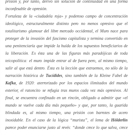
prisión y, por tanto, derivó sin solución de continuidad en una forma
inconfesable de opresión.
Fortaleza de la «ciudadela roja» y poderoso campo de concentración
ideológico, estructuralmente distinto pero no menos opresivo que el
totalitarismo
glamour
del libre mercado occidental,
el Muro
nace para
proteger de la invasión del
fascismo capitalista
y termina convertido en
una penitenciaría que impide la huída de los supuestos beneficiarios de
la
liberación
. Es ésta una de las figuras más paradójicas de toda
teicopolítica: el muro impide entrar al de fuera pero, al mismo tiempo,
salir al que está dentro. Ésta es la lección que extraemos, no sólo de la
narración histórica de
Tucídides
, sino también de la
Kleine Fabel
de
Kafka
, de 1920: aterrorizado por los espacios ilimitados del mundo
exterior, el ratoncito se refugia tras muros cada vez más opresivos. Al
final, se encuentra confinado en un rincón, obligado a admitir que «el
mundo se vuelve cada día más pequeño» y que, por tanto, la guarida
blindada es, al mismo tiempo, una prisión con barrotes de acero
inoxidable. En el caso de la lógica “
murista
”, el lema de
Hölderlin
parece poder enunciarse justo al revés: “donde crece lo que salva, crece