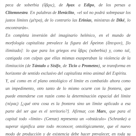
peca de
soberbia
(ὕβϱις), de
Ayax
a
Edipo
, de los persas a
Clitemnestra
. En palabras de
Heráclito
, «el sol no podrá sobrepasar los
justos límites
(μέτρα), de lo contrario las
Erinias
, ministras de
Diké
, lo
encontrarán».
En completa inversión del imaginario helénico, en el mundo de
morfología capitalista prevalece la figura del
Ápeiron
(ἄπειρον), [
lo
ilimitado
]: lo que para los griegos era ὕβϱις (
soberbia
) y, como tal,
castigada con culpas que ellas mismas exasperaban la violencia de la
ilimitación (de
Tántalo
a
Sísifo
, de
Ticio
a
Prometeo
), se transforma en
horizonte de sentido
exclusivo del capitalista
reino animal del Espíritu
.
Y, así como en el plano ontológico el
límite
es combatido ahora como
un
impedimento
, otro tanto de lo mismo ocurre con la
frontera
, que
puede entenderse con razón como la determinación espacial del
límite
(πέρας) [¿qué otra cosa es la
frontera
sino un
límite
aplicado a esa
parte del
ser
que es el
territorio
?]. Afirmar, con
Marx
, que para el
capital todo «límite» (
Grenze
) representa un «obstáculo» (
Schranke
) a
superar significa ante todo reconocer, ontológicamente, que el nuevo
modo de producción y de existencia debe hacer prevalecer, en toda su