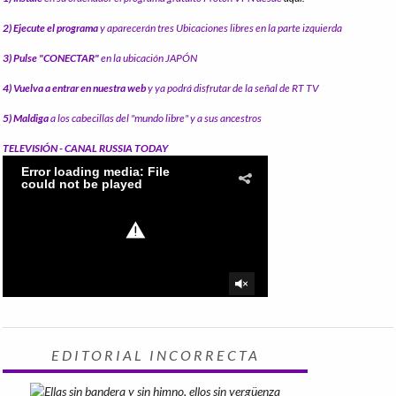
2) Ejecute el programa
y aparecerán tres Ubicaciones libres en la parte izquierda
3) Pulse "CONECTAR"
en la ubicación JAPÓN
4) Vuelva a entrar en nuestra web
y ya podrá disfrutar de la señal de RT TV
5) Maldiga
a los cabecillas del "mundo libre" y a sus ancestros
TELEVISIÓN - CANAL RUSSIA TODAY
EDITORIAL INCORRECTA