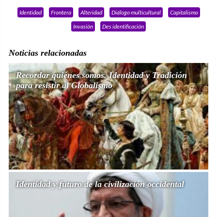
Identidad
Frontera
Alteridad
Diálogo multicultural
Capitalismo
Invasión
Des identificación
Noticias relacionadas
Recordar quiénes somos. Identidad y Tradición
para resistir al Globalismo
Identidad y futuro de la civilización occidental