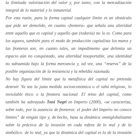
la ilimitada
valorización
del valor
y, por tanto, con la
mercadización
integral de lo material y lo inmaterial.
Por esta razón, para la
forma capital
cualquier
límite
es un obstáculo
que pide ser demolido, en cuanto «
frontera
» que señala una alteridad
entre aquello que
es
capital
y aquello que (todavía)
no lo es
. Como para
los aqueos, también para el modo de producción capitalista los muros y
las fronteras son, en cuanto tales, un impedimento que delimita un
espacio aún no conquistado, una alteridad insoportable, una identidad
no subsumida bajo la
forma mercancía
y, tal vez, una “reserva” de la
posible organización de la resistencia y la rebeldía razonada.
No hay figura del límite que la metafísica del capital no pretenda
destruir. Ya sea la justa medida socioeconómica o el tabú religioso, lo
inviolable ético o la frontera nacional. El
reino del capital
, como
también ha subrayado
Toni Negri
en
Imperio
(2000), «se caracteriza,
sobre todo, por la ausencia de fronteras: el poder del Imperio no conoce
límites” de ningún tipo y, de hecho, basa su dinámica
omniglobalizante
sobre la práctica de la invasión en cada esfera de lo real y de lo
simbólico: de
lo real
, ya que la dinámica del capital es la de la invasión