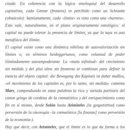
citado. En coherencia con la lógica
entelequial
del desarrollo
capitalista, cada
Grenze
(frontera) es percibido como un
Schranke
(obstáculo):
kantianamente
, cada «
límite
» es visto como una «
barrera
«.
Esto vale, naturalmente, en el plano originariamente ontológico: el
capital no puede tolerar la presencia de
límites
, ya que la suya es una
metafísica del
ilímite
.
El capital existe como una dinámica nihilista de autovalorización sin
límites o, en términos
heideggerianos
, como
voluntad de poder
ilimitadamente autoempoderante
. La «
mala infinitud
» del crecimiento
sin medida y del
plus ultra
sin fronteras se combinan para definir la
esencia del objeto capital:
die Bewegung des Kapitals ist daher ma
ß
los
,
«el movimiento de los capitales es, por lo tanto, sin medida» comenta
Marx
, compendiando en estas palabras la rica y variada partitura del
canon griego de condena de la crematística y del enriquecimiento como
fin en sí mismo, desde
Solón
hasta
Aristóteles
(la χρηματιστική como
perversión de la οἰκονομία –la crematística [la finanza] como perversión
de la economía-).
Hay que decir, con
Aristóteles
, que el límite es lo que da forma a los