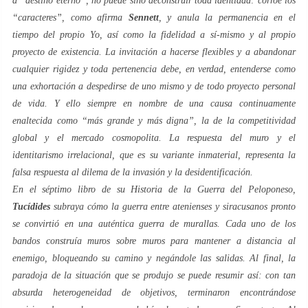
a “
destino eterno
”, no puede sino deconstruir toda identidad: corroe los
“caracteres”, como afirma
Sennett
, y anula la permanencia en el
tiempo del propio
Yo
, así como la fidelidad a
sí-mismo
y al propio
proyecto de existencia. La invitación a hacerse flexibles y a abandonar
cualquier rigidez y toda pertenencia debe, en verdad, entenderse como
una exhortación a despedirse de uno mismo y de todo proyecto personal
de vida. Y ello siempre en nombre de una causa continuamente
enaltecida como “más grande y más digna”, la de la competitividad
global y el mercado cosmopolita. La respuesta del
muro
y el
identitarismo irrelacional
, que es su variante inmaterial, representa la
falsa respuesta al dilema de la
invasión
y la
desidentificación
.
En el séptimo libro de su
Historia de la Guerra del Peloponeso
,
Tucídides
subraya cómo la guerra entre atenienses y siracusanos pronto
se convirtió en una auténtica guerra de murallas. Cada uno de los
bandos construía muros sobre muros para mantener a distancia al
enemigo, bloqueando su camino y negándole las salidas. Al final, la
paradoja de la situación que se produjo se puede resumir así: con tan
absurda heterogeneidad de objetivos, terminaron encontrándose