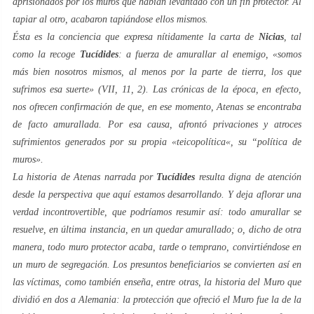
aprisionados por los muros que habían levantado con un fin protector. Al
tapiar al otro, acabaron tapiándose ellos mismos.
Ésta es la conciencia que expresa nítidamente la carta de
Nicias
, tal
como la recoge
Tucídides
: a fuerza de amurallar al enemigo, «somos
más bien nosotros mismos, al menos por la parte de tierra, los que
sufrimos esa suerte» (VII, 11, 2). Las crónicas de la época, en efecto,
nos ofrecen confirmación de que, en ese momento, Atenas se encontraba
de facto
amurallada. Por esa causa, afrontó privaciones y atroces
sufrimientos generados por su propia «
teicopolítica
«, su “política de
muros».
La historia de Atenas narrada por
Tucídides
resulta digna de atención
desde la perspectiva que aquí estamos desarrollando. Y deja aflorar una
verdad incontrovertible, que podríamos resumir así: todo amurallar se
resuelve, en última instancia, en un quedar amurallado; o, dicho de otra
manera, todo muro protector acaba, tarde o temprano, convirtiéndose en
un muro de segregación. Los presuntos beneficiarios se convierten así en
las víctimas, como también enseña, entre otras, la historia del Muro que
dividió en dos a Alemania: la protección que ofreció
el Muro
fue la de la