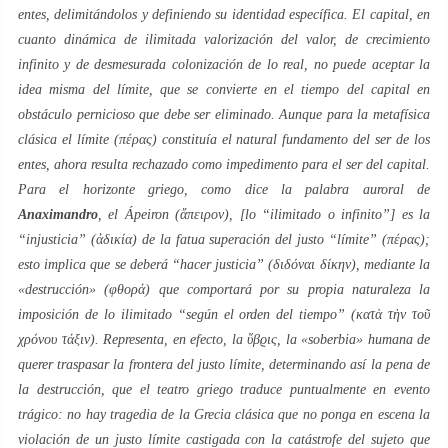
entes, delimitándolos y definiendo su identidad específica. El capital, en
cuanto dinámica de ilimitada
valorización del valor
, de crecimiento
infinito y de desmesurada colonización de
lo real
, no puede aceptar la
idea misma del
límite
, que se convierte en el tiempo del capital en
obstáculo pernicioso que debe ser eliminado. Aunque para la metafísica
clásica el
límite
(πέρας) constituía el natural fundamento del
ser
de los
entes, ahora resulta rechazado como impedimento para el
ser
del capital.
Para el horizonte griego, como dice la palabra auroral de
Anaximandro
, el
Ápeiron
(ἄπειρον), [lo “
ilimitado o infinito
”] es la
“
injusticia
” (ἀδικία) de la fatua superación del justo “
límite
” (πέρας);
esto implica que se deberá “
hacer justicia
” (διδόναι δίκην), mediante la
«
destrucción
» (φθορά) que comportará por su propia naturaleza la
imposición de lo ilimitado “
según el orden del tiempo”
(κατὰ τὴν τοῦ
χρόνου τάξιν). Representa, en efecto, la ὕβϱις, la «
soberbia
» humana de
querer traspasar la frontera del
justo límite
, determinando así la pena de
la destrucción, que el teatro griego traduce puntualmente en evento
trágico: no hay tragedia de la Grecia clásica que no ponga en escena la
violación de un
justo límite
castigada con la catástrofe del sujeto que