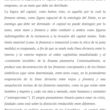
temprano, en un
muro
que debe ser derribado.
La lógica del capital, como hemos visto, es aquella por la cual la
frontera
misma, como figura espacial de la ontología del
límite
, es un
enemigo que debe ser derrotado: el capital no puede distinguir, por lo
tanto, entre
muro
y
frontera
y debe combatir a ambos como figuras
indistinguibles de la resistencia a la
invasión
del capital mismo. Todo
límite
material (como la
frontera
) e inmaterial (como la ética de la
justa
medida
) es traspasado, a fin de que se anule toda línea divisoria entre lo
interno
y lo
externo
respecto al orden capitalista mundializado y al
«
continente invisible
» de la finanza planetaria. Contextualmente, se
produce una deconstrucción de las fronteras conceptuales y de los límites
simbólicos (que viene determinada, entre otras cosas, en la posmoderna
evaporación de la línea divisoria entre viejos y jóvenes) y una
aniquilación incluso de las fronteras naturales, como la que existe entre
hombres y mujeres y, cada vez más a menudo, entre humanos y animales
(“antiespecismo”). El propio pensamiento binario parece estar en crisis,
fundado como está sobre la distinción irreductible entre
diferentes
.
Prosiguiendo el análisis
marxiano
de los
Grundrisse
, «el capital debe