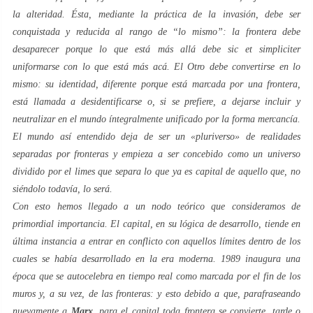
la
alteridad
. Ésta, mediante la práctica de la
invasión
, debe ser
conquistada y reducida al rango de “
lo mismo
”: la frontera debe
desaparecer porque lo que está
más allá
debe
sic et simpliciter
uniformarse con lo que está
más acá
. El
Otro
debe convertirse en
lo
mismo
: su
identidad
, diferente porque está marcada por una
frontera
,
está llamada a
desidentificarse
o, si se prefiere, a dejarse incluir y
neutralizar en el mundo íntegralmente unificado por la
forma mercancía
.
El mundo así entendido deja de ser un «pluriverso» de realidades
separadas por fronteras y empieza a ser concebido como un universo
dividido por el
limes
que separa lo que ya es capital de aquello que, no
siéndolo todavía, lo será.
Con esto hemos llegado a un
nodo
teórico que consideramos de
primordial importancia. El capital, en su lógica de desarrollo, tiende en
última instancia a entrar en conflicto con aquellos límites dentro de los
cuales se había desarrollado en la era moderna. 1989 inaugura una
época que se autocelebra en tiempo real como marcada por el fin de los
muros y, a su vez, de las fronteras: y esto debido a que, parafraseando
nuevamente a
Marx
, para el capital toda
frontera
se convierte, tarde o