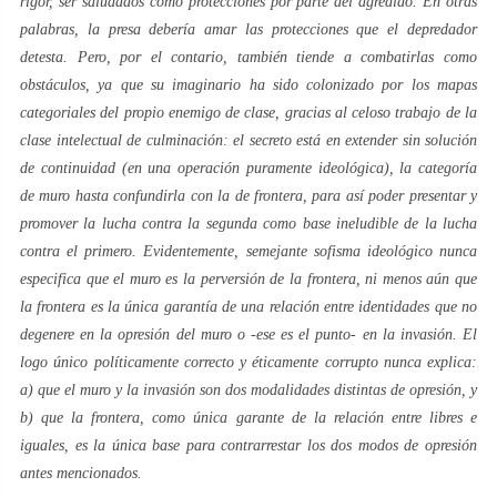
rigor, ser saludados como
protecciones
por parte del agredido. En otras
palabras, la
presa
debería amar las protecciones que el
depredador
detesta. Pero, por el contario, también tiende a combatirlas como
obstáculos, ya que su
imaginario
ha sido
colonizado
por los mapas
categoriales del propio enemigo de clase, gracias al celoso trabajo de la
clase intelectual de culminación
: el secreto está en extender sin solución
de continuidad (en una operación puramente ideológica), la categoría
de
muro
hasta confundirla con la de
frontera
, para así poder presentar y
promover la lucha contra la segunda como base ineludible de la lucha
contra el primero. Evidentemente, semejante sofisma ideológico nunca
especifica que el muro es la perversión de la frontera, ni menos aún que
la frontera es la única garantía de una relación entre identidades que no
degenere en la opresión del
muro
o -ese es el punto- en la
invasión
. El
logo único
políticamente correcto y éticamente corrupto nunca explica:
a) que el
muro
y la
invasión
son dos modalidades distintas de opresión, y
b) que la
frontera
, como única garante de la relación entre libres e
iguales, es la única base para contrarrestar los dos modos de opresión
antes mencionados.