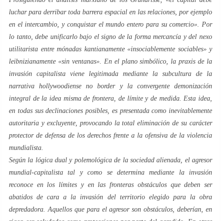
luchar para derribar toda barrera espacial en las relaciones, por ejemplo
en el intercambio, y conquistar el mundo entero para su comercio». Por
lo tanto, debe unificarlo bajo el signo de la
forma mercancía
y del nexo
utilitarista entre mónadas
kantianamente
«insociablemente sociables» y
leibnizianamente
«sin ventanas». En el plano simbólico, la
praxis
de la
invasión
capitalista viene legitimada mediante la subcultura de la
narrativa
hollywoodiense no border
y la convergente demonización
integral de la idea misma de
frontera
, de
límite
y de
medida
. Esta idea,
en todas sus declinaciones posibles, es presentada como inevitablemente
autoritaria y excluyente, provocando la total eliminación de su carácter
protector de defensa de los derechos frente a la ofensiva de la violencia
mundialista.
Según la lógica dual y
polemológica
de la sociedad alienada, el agresor
mundial-capitalista tal y como se determina mediante la
invasión
reconoce en los
límites
y en las
fronteras
obstáculos que deben ser
abatidos de cara a la
invasión
del territorio elegido para la obra
depredadora
. Aquellos que para el agresor son
obstáculos,
deberían, en