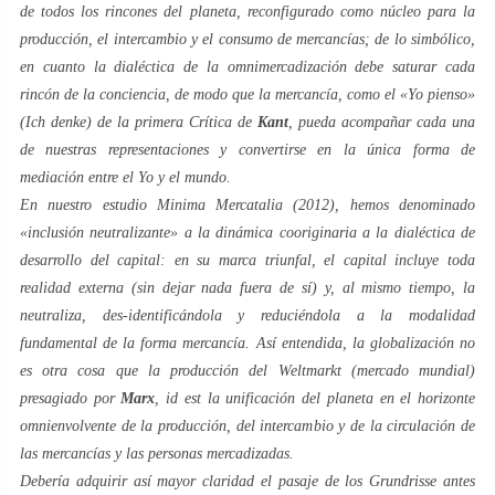
de todos los rincones del planeta, reconfigurado como núcleo para la
producción, el intercambio y el consumo de mercancías; de
lo simbólico
,
en cuanto la dialéctica de la
omnimercadización
debe saturar cada
rincón de la conciencia, de modo que la mercancía, como el «
Yo pienso
»
(
Ich denke
) de la primera
Crítica
de
Kant
, pueda acompañar cada una
de nuestras representaciones y convertirse en la única forma de
mediación entre
el
Yo
y el mundo.
En nuestro estudio
Minima Mercatalia
(2012), hemos denominado
«
inclusión neutralizante
» a la dinámica cooriginaria a la dialéctica de
desarrollo del capital: en su marca triunfal, el capital incluye toda
realidad externa (sin dejar nada fuera de sí) y, al mismo tiempo, la
neutraliza, des-identificándola y reduciéndola a la modalidad
fundamental de la
forma mercancía
. Así entendida, la globalización no
es otra cosa que la producción del
Weltmarkt
(mercado mundial)
presagiado por
Marx
,
id est
la unificación del planeta en el horizonte
omnienvolvente de la producción, del intercambio y de la circulación de
las mercancías y las personas
mercadizadas
.
Debería adquirir así mayor claridad el pasaje de los
Grundrisse
antes