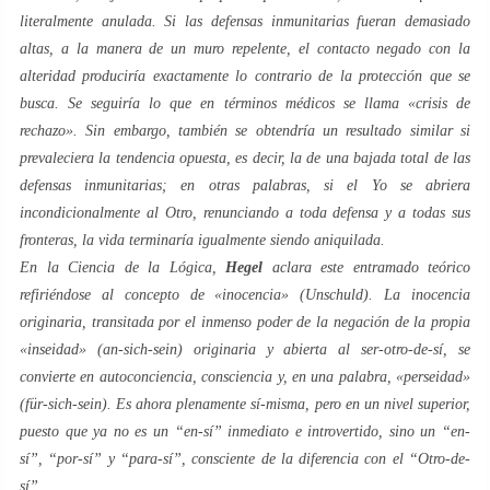
literalmente anulada. Si las defensas inmunitarias fueran demasiado
altas, a la manera de un muro repelente, el contacto negado con la
alteridad produciría exactamente lo contrario de la protección que se
busca. Se seguiría lo que en términos médicos se llama «crisis de
rechazo». Sin embargo, también se obtendría un resultado similar si
prevaleciera la tendencia opuesta, es decir, la de una bajada total de las
defensas inmunitarias; en otras palabras, si el
Yo
se abriera
incondicionalmente al
Otro
, renunciando a toda defensa y a todas sus
fronteras, la vida terminaría igualmente siendo aniquilada.
En la
Ciencia de la Lógica
,
Hegel
aclara este entramado teórico
refiriéndose al concepto de «inocencia» (
Unschuld
). La inocencia
originaria, transitada por el inmenso poder de la negación de la propia
«
inseidad
» (
an-sich-sein
) originaria y abierta al
ser-otro-de-sí
, se
convierte en
autoconciencia
,
consciencia
y, en una palabra, «
perseidad
»
(
für-sich-sein
). Es ahora plenamente
sí-misma
, pero en un nivel superior,
puesto que ya no es un “
en-sí
” inmediato e introvertido, sino un “
en-
sí
”, “
por-sí
” y
“para-sí
”, consciente de la diferencia con el “
Otro-de-
sí
”.