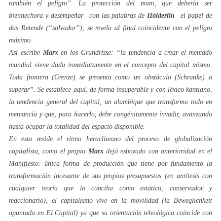
también el peligro”. La protección del muro, que debería ser
bienhechora y desempeñar –con las palabras de
Hölderlin
– el papel de
das Retende
(“salvador”), se revela al final coincidente con el peligro
máximo.
Así escribe
Marx
en los
Grundrisse
: “la tendencia a crear el mercado
mundial viene dada inmediatamente en el concepto del capital mismo.
Toda frontera (
Grenze
) se presenta como un obstáculo (
Schranke
) a
superar”. Se establece aquí, de forma insuperable y con léxico
kantiano
,
la tendencia general del capital, un alambique que transforma todo en
mercancía
y que, para hacerlo, debe congénitamente
invadir
, avanzando
hasta ocupar la totalidad del espacio disponible.
En esto reside el ritmo
heracliteano
del proceso de globalización
capitalista, como el propio
Marx
dejó esbozado con anterioridad en el
Manifiesto
: única forma de producción que tiene por fundamento la
transformación incesante de sus propios presupuestos (en antítesis con
cualquier teoría que lo conciba como estático, conservador y
reaccionario), el capitalismo vive en la
movilidad
(la
Beweglichkeit
apuntada en
El Capital
) ya que su orientación teleológica coincide con