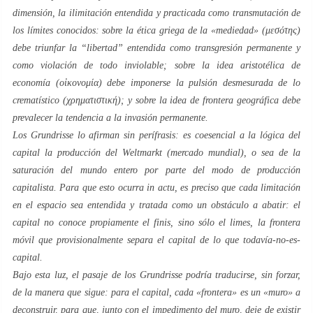
dimensión, la
ilimitación
entendida y practicada como transmutación de
los límites conocidos: sobre la ética griega de la «
mediedad
» (μεσότης)
debe triunfar la “
libertad
” entendida como transgresión permanente y
como
violación de todo inviolable
; sobre la idea aristotélica de
economía
(οἰκονομία) debe imponerse la pulsión desmesurada de lo
crematístico
(χρηματιστική); y sobre la idea de
frontera
geográfica debe
prevalecer la tendencia a la
invasión
permanente.
Los
Grundrisse
lo afirman sin perífrasis: es coesencial a la lógica del
capital la producción del
Weltmarkt
(
mercado mundial
), o sea de la
saturación del mundo entero por parte del modo de producción
capitalista. Para que esto ocurra
in actu
, es preciso que cada limitación
en el espacio sea entendida y tratada como un obstáculo a abatir: el
capital no conoce propiamente el
finis
, sino sólo el
limes
, la frontera
móvil que provisionalmente separa el
capital
de lo que
todavía-no-es-
capital
.
Bajo esta luz, el pasaje de los
Grundrisse
podría traducirse, sin forzar,
de la manera que sigue: para el capital, cada «
frontera
» es un «
muro
» a
deconstruir, para que, junto con el impedimento del
muro
, deje de existir