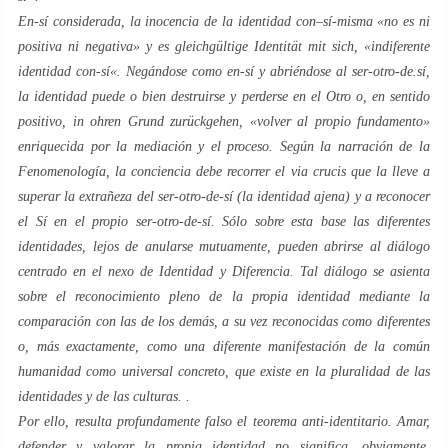
En-sí
considerada, la inocencia de la identidad
con
–
sí-misma
«no es ni
positiva ni negativa» y es
gleichgültige Identität mit sich
, «indiferente
identidad
con-sí
«. Negándose como
en-sí
y abriéndose al
ser-otro-de.sí
,
la identidad puede o bien destruirse y perderse en el
Otro
o, en sentido
positivo,
in ohren Grund zurückgehen
, «volver al propio fundamento»
enriquecida por la mediación y el proceso. Según la narración de la
Fenomenología
, la conciencia debe recorrer el
via crucis
que la lleve a
superar la extrañeza del
ser-otro-de-sí
(la identidad ajena) y a reconocer
el
Sí
en el propio
ser-otro-de-sí
. Sólo sobre esta base las diferentes
identidades, lejos de anularse mutuamente, pueden abrirse al diálogo
centrado en el nexo de
Identidad
y
Diferencia
. Tal diálogo se asienta
sobre el reconocimiento pleno de la propia identidad mediante la
comparación con las de los demás, a su vez reconocidas como diferentes
o, más exactamente, como una diferente manifestación de la común
humanidad como
universal
concreto, que existe en la pluralidad de las
identidades y de las culturas. .
Por ello, resulta profundamente falso el teorema
anti-identitario
. Amar,
defender y valorar la propia identidad no significa, obviamente,