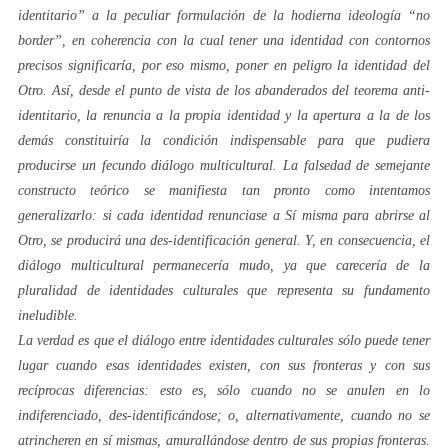
identitario
” a la peculiar formulación de la hodierna ideología “
no
border
”, en coherencia con la cual tener una
identidad
con contornos
precisos significaría, por eso mismo, poner en peligro la identidad del
Otro
. Así, desde el punto de vista de los abanderados del
teorema anti-
identitario
, la renuncia a la propia identidad y la apertura a la de los
demás constituiría la condición indispensable para que pudiera
producirse un fecundo
diálogo multicultural
. La falsedad de semejante
constructo teórico se manifiesta tan pronto como intentamos
generalizarlo: si cada identidad renunciase a
Sí misma
para abrirse al
Otro
, se producirá una
des-identificación
general. Y, en consecuencia, el
diálogo multicultural permanecería
mudo
, ya que carecería de la
pluralidad de identidades culturales que representa su fundamento
ineludible.
La verdad es que el diálogo entre identidades culturales sólo puede tener
lugar cuando esas identidades existen, con sus fronteras y con sus
recíprocas diferencias: esto es, sólo cuando no se anulen en lo
indiferenciado,
des-identificándose
; o, alternativamente, cuando no se
atrincheren en sí mismas,
amurallándose
dentro de sus propias fronteras.