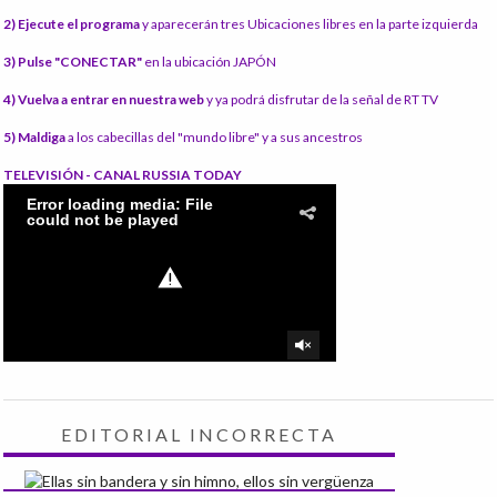
2) Ejecute el programa
y aparecerán tres Ubicaciones libres en la parte izquierda
3) Pulse "CONECTAR"
en la ubicación JAPÓN
4) Vuelva a entrar en nuestra web
y ya podrá disfrutar de la señal de RT TV
5) Maldiga
a los cabecillas del "mundo libre" y a sus ancestros
TELEVISIÓN - CANAL RUSSIA TODAY
EDITORIAL INCORRECTA