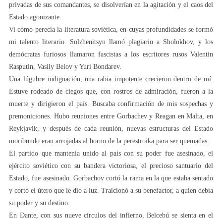
privadas de sus comandantes, se disolverían en la agitación y el caos del
Estado agonizante.
Vi cómo perecía la literatura soviética, en cuyas profundidades se formó
mi talento literario. Solzhenitsyn llamó plagiario a Sholokhov, y los
demócratas furiosos llamaron fascistas a los escritores rusos Valentin
Rasputin, Vasily Belov y Yuri Bondarev.
Una lúgubre indignación, una rabia impotente crecieron dentro de mí.
Estuve rodeado de ciegos que, con rostros de admiración, fueron a la
muerte y dirigieron el país. Buscaba confirmación de mis sospechas y
premoniciones. Hubo reuniones entre Gorbachev y Reagan en Malta, en
Reykjavik, y después de cada reunión, nuevas estructuras del Estado
moribundo eran arrojadas al horno de la perestroika para ser quemadas.
El partido que mantenía unido al país con su poder fue asesinado, el
ejército soviético con su bandera victoriosa, el precioso santuario del
Estado, fue asesinado. Gorbachov cortó la rama en la que estaba sentado
y cortó el útero que le dio a luz. Traicionó a su benefactor, a quien debía
su poder y su destino.
En Dante, con sus nueve círculos del infierno, Belcebú se sienta en el