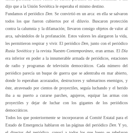
dijo que a la Unión Soviética le esperaba el mismo destino.
Fundamos el periódico
Den
. Se convirtió en un arca: en ella se salvaron
todos los que fueron cubiertos por el diluvio. Buscaron protección
contra la calumnia y la difamación; llevaron consigo objetos de valor al
arca, salvándolos de la profanación. Estos valores les alargaron la vida,
les permitieron respirar y vivir. El periódico
Den
, junto con el periódico
Rusia Soviética
y la revista
Nuestro Contemporáneo
, eran armas. El
Día
era inferior en poder a la innumerable armada de periódicos, estaciones
de radio y programas de televisión democráticos. Cada número del
periódico parecía un buque de guerra que se adentraba en mar abierto,
donde lo esperaban acorazados, destructores y submarinos enemigos, y
éste, atravesado por cientos de proyectiles, seguía luchando y el herido
iba a su puerto a curarse parches, agujeros, equipar las armas con
proyectiles y dejar de luchar con los gigantes de los periódicos
democráticos.
Todos los que posteriormente se incorporaron al Comité Estatal para el
Estado de Emergencia hablaron en las páginas del periódico
Den
. Y yo,
el director del periódico, conocí a todos los que luego se rebelaron