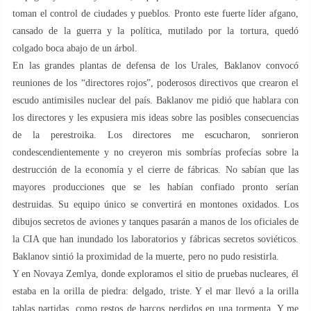
toman el control de ciudades y pueblos. Pronto este fuerte líder afgano,
cansado de la guerra y la política, mutilado por la tortura, quedó
colgado boca abajo de un árbol.
En las grandes plantas de defensa de los Urales, Baklanov convocó
reuniones de los “directores rojos”, poderosos directivos que crearon el
escudo antimisiles nuclear del país. Baklanov me pidió que hablara con
los directores y les expusiera mis ideas sobre las posibles consecuencias
de la perestroika. Los directores me escucharon, sonrieron
condescendientemente y no creyeron mis sombrías profecías sobre la
destrucción de la economía y el cierre de fábricas. No sabían que las
mayores producciones que se les habían confiado pronto serían
destruidas. Su equipo único se convertirá en montones oxidados. Los
dibujos secretos de aviones y tanques pasarán a manos de los oficiales de
la CIA que han inundado los laboratorios y fábricas secretos soviéticos.
Baklanov sintió la proximidad de la muerte, pero no pudo resistirla.
Y en Novaya Zemlya, donde exploramos el sitio de pruebas nucleares, él
estaba en la orilla de piedra: delgado, triste. Y el mar llevó a la orilla
tablas partidas, como restos de barcos perdidos en una tormenta. Y me