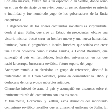
Con esta máscara, Yeltsin fue a un espectáculo en Seattle, donde orinó
en el tren de aterrizaje de un avión como un perro, demostró su miseria
e inutilidad y fue nombrado yugo de los gobernadores de la Rusia
conquistada.
La degeneración de los líderes comunistas soviéticos es sorprendente:
desde el gran Stalin, que creó un Estado sin precedentes, obtuvo una
victoria mística, buscó crear un hombre nuevo y una nueva humanidad
luminosa, hasta el pragmático e inculto Jruschov, que soñaba con crear
una Unión Soviética como Estados Unidos, a Leonid Brezhnev, que
sumergió al país en festividades, festivales, aniversarios, en los que
nació la corrupta burocracia soviética, futuro soporte del yugo.
Andropov reunió a su alrededor un grupo de referencia, discutió la
rentabilidad de la Unión Soviética, pensó en desmembrar la URSS y
deshacerse de los gravosos suburbios asiáticos.
Chernenko infectó de asma al país y acompañó sus discursos sobre el
inminente triunfo del comunismo con una tos ronca.
Y finalmente, Gorbachev y Yeltsin, estos demonios del moribundo
comunismo soviético, zorrillos que arruinaron el uniforme de Stalin. El