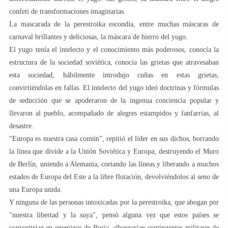
confeti de transformaciones imaginarias.
La mascarada de la perestroika escondía, entre muchas máscaras de
carnaval brillantes y deliciosas, la máscara de hierro del yugo.
El yugo tenía el intelecto y el conocimiento más poderosos, conocía la
estructura de la sociedad soviética, conocía las grietas que atravesaban
esta sociedad, hábilmente introdujo cuñas en estas grietas,
convirtiéndolas en fallas. El intelecto del yugo ideó doctrinas y fórmulas
de seducción que se apoderaron de la ingenua conciencia popular y
llevaron al pueblo, acompañado de alegres estampidos y fanfarrias, al
desastre.
“Europa es nuestra casa común”, repitió el líder en sus dichos, borrando
la línea que divide a la Unión Soviética y Europa, destruyendo el Muro
de Berlín, uniendo a Alemania, cortando las líneas y liberando a muchos
estados de Europa del Este a la libre flotación, devolviéndolos al seno de
una Europa unida.
Y ninguna de las personas intoxicadas por la perestroika, que abogan por
"nuestra libertad y la suya", pensó alguna vez que estos países se
convertirían en enemigos de Rusia, albergarían contingentes militares de