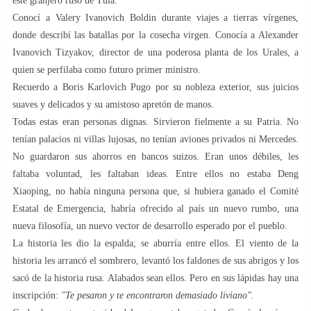
este granjero ruso de Tula.
Conocí a Valery Ivanovich Boldin durante viajes a tierras vírgenes,
donde describí las batallas por la cosecha virgen. Conocía a Alexander
Ivanovich Tizyakov, director de una poderosa planta de los Urales, a
quien se perfilaba como futuro primer ministro.
Recuerdo a Boris Karlovich Pugo por su nobleza exterior, sus juicios
suaves y delicados y su amistoso apretón de manos.
Todas estas eran personas dignas. Sirvieron fielmente a su Patria. No
tenían palacios ni villas lujosas, no tenían aviones privados ni Mercedes.
No guardaron sus ahorros en bancos suizos. Eran unos débiles, les
faltaba voluntad, les faltaban ideas. Entre ellos no estaba Deng
Xiaoping, no había ninguna persona que, si hubiera ganado el Comité
Estatal de Emergencia, habría ofrecido al país un nuevo rumbo, una
nueva filosofía, un nuevo vector de desarrollo esperado por el pueblo.
La historia les dio la espalda; se aburría entre ellos. El viento de la
historia les arrancó el sombrero, levantó los faldones de sus abrigos y los
sacó de la historia rusa. Alabados sean ellos. Pero en sus lápidas hay una
inscripción:
"Te pesaron y te encontraron demasiado liviano".