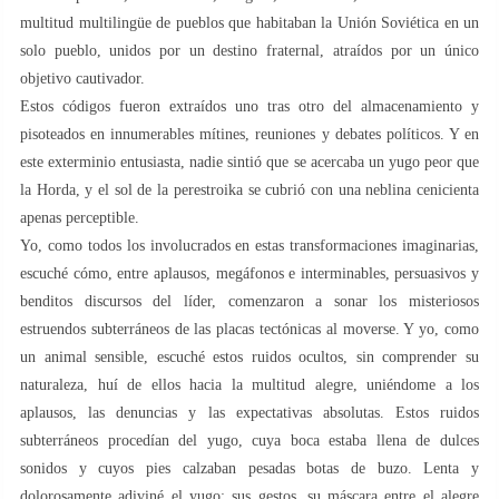
multitud multilingüe de pueblos que habitaban la Unión Soviética en un
solo pueblo, unidos por un destino fraternal, atraídos por un único
objetivo cautivador.
Estos códigos fueron extraídos uno tras otro del almacenamiento y
pisoteados en innumerables mítines, reuniones y debates políticos. Y en
este exterminio entusiasta, nadie sintió que se acercaba un yugo peor que
la Horda, y el sol de la perestroika se cubrió con una neblina cenicienta
apenas perceptible.
Yo, como todos los involucrados en estas transformaciones imaginarias,
escuché cómo, entre aplausos, megáfonos e interminables, persuasivos y
benditos discursos del líder, comenzaron a sonar los misteriosos
estruendos subterráneos de las placas tectónicas al moverse. Y yo, como
un animal sensible, escuché estos ruidos ocultos, sin comprender su
naturaleza, huí de ellos hacia la multitud alegre, uniéndome a los
aplausos, las denuncias y las expectativas absolutas. Estos ruidos
subterráneos procedían del yugo, cuya boca estaba llena de dulces
sonidos y cuyos pies calzaban pesadas botas de buzo. Lenta y
dolorosamente adiviné el yugo: sus gestos, su máscara entre el alegre