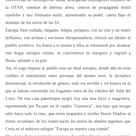
la OTAN, sistemas de defensa aérea, centros de propaganda hostil
rusófoba y una Alemania unida, aumentando su poder, caería bajo el
dominio de los nietos de las SS.
Europa, bien cuidada, elegante, limpia, próspera, con un cine y un teatro
brillantes, con artistas y escritores librepensadores, ofreció sus ideales al
pueblo soviético, los llamó a sí mismo y ellos se esforzaron por alcanzar
este hogar europeo común, se convirtieron en europeos y regresó a
Rusia, odiando a su país.
Así, el yugo impuso al pueblo ruso un ideal europeo, donde aún no eran
visibles el matrimonio entre personas del mismo sexo, la dictadura
homosexual, la revolución de género, toda esa terrible y vil basura en la
que se habían convertido los fragantes vinos de los viñedos del Valle del
Loira. De esta casa paneuropea surgió hoy una taza feroz y sangrienta,
representada por Picasso en el cuadro "Guernica", una taza que escupe
odio hacia todo lo ruso, que envía leopardos y misiles Storm Shadow al
frente ucraniano, de los cuales nacen los nietos de abuelos ingenuos que
Creía en el seductor eslogan “Europa es nuestra casa común”.