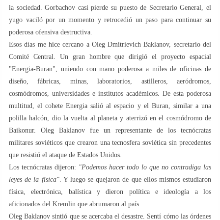
la sociedad. Gorbachov casi pierde su puesto de Secretario General, el
yugo vaciló por un momento y retrocedió un paso para continuar su
poderosa ofensiva destructiva.
Esos días me hice cercano a Oleg Dmitrievich Baklanov, secretario del
Comité Central. Un gran hombre que dirigió el proyecto espacial
"Energia-Buran", uniendo con mano poderosa a miles de oficinas de
diseño, fábricas, minas, laboratorios, astilleros, aeródromos,
cosmódromos, universidades e institutos académicos. De esta poderosa
multitud, el cohete Energia salió al espacio y el Buran, similar a una
polilla halcón, dio la vuelta al planeta y aterrizó en el cosmódromo de
Baikonur. Oleg Baklanov fue un representante de los tecnócratas
militares soviéticos que crearon una tecnosfera soviética sin precedentes
que resistió el ataque de Estados Unidos.
Los tecnócratas dijeron:
"Podemos hacer todo lo que no contradiga las
leyes de la física
”. Y luego se quejaron de que ellos mismos estudiaron
física, electrónica, balística y dieron política e ideología a los
aficionados del Kremlin que abrumaron al país.
Oleg Baklanov sintió que se acercaba el desastre. Sentí cómo las órdenes