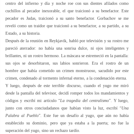
centro del infierno y día y noche roe con sus dientes afilados como
cuchillos al pecador inexorable, el que traicionó a su benefactor. Este
pecador es Judas, traicionó a su santo benefactor. Gorbachov se me
reveló como un traidor que traicionó a su benefactor, a su partido, a su
Estado, a su historia.
Después de la reunión en Reykjavik, habló por televisión y su rostro me
pareció aterrador: no había una sonrisa dulce, ni ojos inteligentes y
brillantes, ni un rostro hermoso. La máscara se estremeció en la pantalla:
sus ojos se desorbitaron, sus labios sonrieron. Era el rostro de un
hombre que había cometido un crimen monstruoso, sacudido por este
crimen, condenado al tormento infernal eterno, a la condenación eterna.
Y luego, después de este terrible discurso, cuando el yugo me miró
desde la pantalla del televisor, decidí romper todos los mandamientos y
códigos y escribí mi artículo “
La tragedia del centralismo
”. Y luego,
junto con otros conciudadanos que habían visto la luz, escribí “
Una
Palabra al Pueblo
”. Este fue un desafío al yugo, que aún no había
establecido su dominio, pero que ya estaba a la puerta; no fue la
superación del yugo, sino un rechazo tardío.