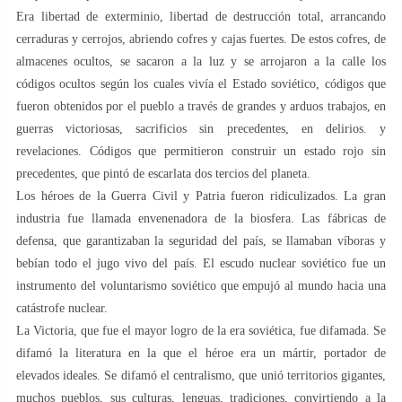
Era libertad de exterminio, libertad de destrucción total, arrancando
cerraduras y cerrojos, abriendo cofres y cajas fuertes. De estos cofres, de
almacenes ocultos, se sacaron a la luz y se arrojaron a la calle los
códigos ocultos según los cuales vivía el Estado soviético, códigos que
fueron obtenidos por el pueblo a través de grandes y arduos trabajos, en
guerras victoriosas, sacrificios sin precedentes, en delirios. y
revelaciones. Códigos que permitieron construir un estado rojo sin
precedentes, que pintó de escarlata dos tercios del planeta.
Los héroes de la Guerra Civil y Patria fueron ridiculizados. La gran
industria fue llamada envenenadora de la biosfera. Las fábricas de
defensa, que garantizaban la seguridad del país, se llamaban víboras y
bebían todo el jugo vivo del país. El escudo nuclear soviético fue un
instrumento del voluntarismo soviético que empujó al mundo hacia una
catástrofe nuclear.
La Victoria, que fue el mayor logro de la era soviética, fue difamada. Se
difamó la literatura en la que el héroe era un mártir, portador de
elevados ideales. Se difamó el centralismo, que unió territorios gigantes,
muchos pueblos, sus culturas, lenguas, tradiciones, convirtiendo a la