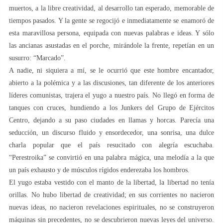
muertos, a la libre creatividad, al desarrollo tan esperado, memorable de
tiempos pasados. Y la gente se regocijó e inmediatamente se enamoró de
esta maravillosa persona, equipada con nuevas palabras e ideas. Y sólo
las ancianas asustadas en el porche, mirándole la frente, repetían en un
susurro: “Marcado”.
A nadie, ni siquiera a mí, se le ocurrió que este hombre encantador,
abierto a la polémica y a las discusiones, tan diferente de los anteriores
líderes comunistas, trajera el yugo a nuestro país. No llegó en forma de
tanques con cruces, hundiendo a los Junkers del Grupo de Ejércitos
Centro, dejando a su paso ciudades en llamas y horcas. Parecía una
seducción, un discurso fluido y ensordecedor, una sonrisa, una dulce
charla popular que el país resucitado con alegría escuchaba.
“Perestroika” se convirtió en una palabra mágica, una melodía a la que
un país exhausto y de músculos rígidos enderezaba los hombros.
El yugo estaba vestido con el manto de la libertad, la libertad no tenía
orillas. No hubo libertad de creatividad; en sus corrientes no nacieron
nuevas ideas, no nacieron revelaciones espirituales, no se construyeron
máquinas sin precedentes, no se descubrieron nuevas leyes del universo.