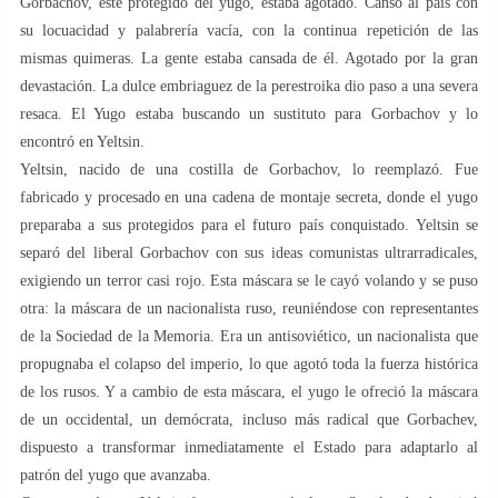
Gorbachov, este protegido del yugo, estaba agotado. Cansó al país con
su locuacidad y palabrería vacía, con la continua repetición de las
mismas quimeras. La gente estaba cansada de él. Agotado por la gran
devastación. La dulce embriaguez de la perestroika dio paso a una severa
resaca. El Yugo estaba buscando un sustituto para Gorbachov y lo
encontró en Yeltsin.
Yeltsin, nacido de una costilla de Gorbachov, lo reemplazó. Fue
fabricado y procesado en una cadena de montaje secreta, donde el yugo
preparaba a sus protegidos para el futuro país conquistado. Yeltsin se
separó del liberal Gorbachov con sus ideas comunistas ultrarradicales,
exigiendo un terror casi rojo. Esta máscara se le cayó volando y se puso
otra: la máscara de un nacionalista ruso, reuniéndose con representantes
de la Sociedad de la Memoria. Era un antisoviético, un nacionalista que
propugnaba el colapso del imperio, lo que agotó toda la fuerza histórica
de los rusos. Y a cambio de esta máscara, el yugo le ofreció la máscara
de un occidental, un demócrata, incluso más radical que Gorbachev,
dispuesto a transformar inmediatamente el Estado para adaptarlo al
patrón del yugo que avanzaba.