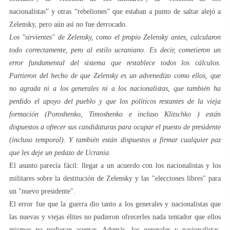
nacionalistas” y otras “rebeliones” que estaban a punto de saltar alejó a
Zelensky, pero aún así no fue derrocado.
Los "sirvientes" de Zelensky, como el propio Zelensky antes, calcularon
todo correctamente, pero al estilo ucraniano. Es decir, cometieron un
error fundamental del sistema que restablece todos los cálculos.
Partieron del hecho de que Zelensky es un advenedizo como ellos, que
no agrada ni a los generales ni a los nacionalistas, que también ha
perdido el apoyo del pueblo y que los políticos restantes de la vieja
formación (Poroshenko, Timoshenko e incluso Klitschko ) están
dispuestos a ofrecer sus candidaturas para ocupar el puesto de presidente
(incluso temporal). Y también están dispuestos a firmar cualquier paz
que les deje un pedazo de Ucrania.
El asunto parecía fácil: llegar a un acuerdo con los nacionalistas y los
militares sobre la destitución de Zelensky y las "elecciones libres" para
un "nuevo presidente".
El error fue que la guerra dio tanto a los generales y nacionalistas que
las nuevas y viejas élites no pudieron ofrecerles nada tentador que ellos
mismos no pudieran aceptar. Además, los generales y nacionalistas,