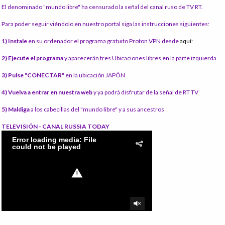
El denominado "mundo libre" ha censurado la señal del canal ruso de TV RT.
Para poder seguir viéndolo en nuestro portal siga las instrucciones siguientes:
1) Instale
en su ordenador el programa gratuito Proton VPN desde
aquí:
2) Ejecute el programa
y aparecerán tres Ubicaciones libres en la parte izquierda
3) Pulse "CONECTAR"
en la ubicación JAPÓN
4) Vuelva a entrar en nuestra web
y ya podrá disfrutar de la señal de RT TV
5) Maldiga
a los cabecillas del "mundo libre" y a sus ancestros
TELEVISIÓN - CANAL RUSSIA TODAY