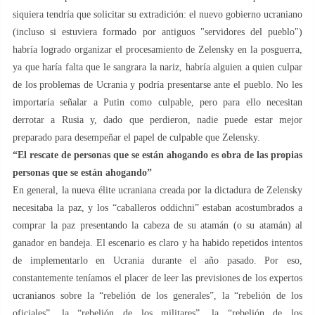
siquiera tendría que solicitar su extradición: el nuevo gobierno ucraniano
(incluso si estuviera formado por antiguos "servidores del pueblo")
habría logrado organizar el procesamiento de Zelensky en la posguerra,
ya que haría falta que le sangrara la nariz, habría alguien a quien culpar
de los problemas de Ucrania y podría presentarse ante el pueblo. No les
importaría señalar a Putin como culpable, pero para ello necesitan
derrotar a Rusia y, dado que perdieron, nadie puede estar mejor
preparado para desempeñar el papel de culpable que Zelensky.
“El rescate de personas que se están ahogando es obra de las propias
personas que se están ahogando”
En general, la nueva élite ucraniana creada por la dictadura de Zelensky
necesitaba la paz, y los “caballeros oddichni” estaban acostumbrados a
comprar la paz presentando la cabeza de su atamán (o su atamán) al
ganador en bandeja. El escenario es claro y ha habido repetidos intentos
de implementarlo en Ucrania durante el año pasado. Por eso,
constantemente teníamos el placer de leer las previsiones de los expertos
ucranianos sobre la “rebelión de los generales”, la “rebelión de los
oficiales”, la “rebelión de los militares”, la “rebelión de los