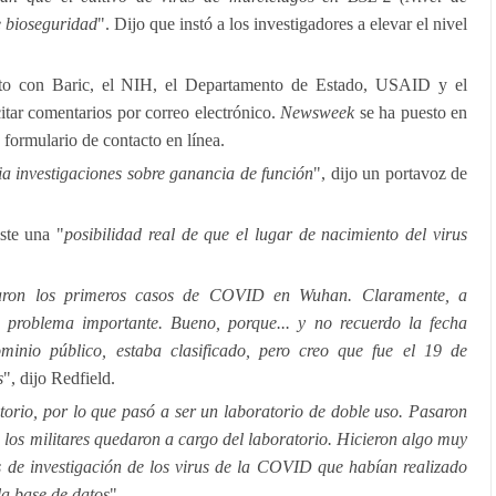
e bioseguridad
". Dijo que instó a los investigadores a elevar el nivel
to con Baric, el NIH, el Departamento de Estado, USAID y el
tar comentarios por correo electrónico.
Newsweek
se ha puesto en
 formulario de contacto en línea.
a investigaciones sobre ganancia de función
", dijo un portavoz de
ste una "
posibilidad real de que el lugar de nacimiento del virus
aron los primeros casos de COVID en Wuhan. Claramente, a
 problema importante. Bueno, porque... y no recuerdo la fecha
inio público, estaba clasificado, pero creo que fue el 19 de
s
", dijo Redfield.
torio, por lo que pasó a ser un laboratorio de doble uso. Pasaron
que los militares quedaron a cargo del laboratorio. Hicieron algo muy
as de investigación de los virus de la COVID que habían realizado
la base de datos
".