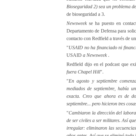
Bioseguridad 2) sea un problema d
de bioseguridad a 3.
Newsweek
se ha puesto en contac
Departamento de Defensa para solici
contacto con Redfield a través de un
"
USAID no ha financiado ni financi
USAID
a Newsweek
.
Redfield dijo en el podcast que exi
fuera Chapel Hill
".
"
En agosto y septiembre comenz
mediados de septiembre, había un
exacta. Creo que ahora es de dom
septiembre... pero hicieron tres cosa
"
Cambiaron la dirección del labora
de ser civiles a ser militares. Así 
irregular: eliminaron las secuenci
años antes. Así que se eliminó toda 