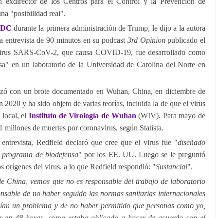
n exdirector de los Centros para el Control y la Prevención de
a "posibilidad real".
DC
durante la primera administración de Trump, le dijo a la autora
a entrevista de 90 minutos en su podcast
3rd Opinion
publicado el
virus SARS-CoV-2, que causa COVID-19, fue desarrollado como
a" en un laboratorio de la Universidad de Carolina del Norte en
 con un brote documentado en Wuhan, China, en diciembre de
 2020 y ha sido objeto de varias teorías, incluida la de que el virus
 local, el
Instituto de Virología de Wuhan
(WIV). Para mayo de
 millones de muertes por coronavirus, según Statista.
entrevista, Redfield declaró que cree que el virus fue "
diseñado
n programa de biodefensa
" por los EE. UU. Luego se le preguntó
 orígenes del virus, a lo que Redfield respondió: "
Sustancial
".
de China, vemos que no es responsable del trabajo de laboratorio
ponsable de no haber seguido las normas sanitarias internacionales
nían un problema y de no haber permitido que personas como yo,
 en 48 horas, como estaba obligado a hacer de acuerdo con el