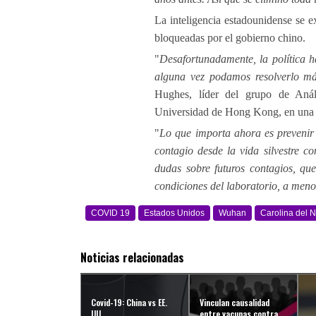
La inteligencia estadounidense se e
bloqueadas por el gobierno chino.
"
Desafortunadamente, la política ha
alguna vez podamos resolverlo má
Hughes, líder del grupo de Anál
Universidad de Hong Kong, en una d
"
Lo que importa ahora es prevenir f
contagio desde la vida silvestre 
dudas sobre futuros contagios, que
condiciones del laboratorio, a meno
COVID 19
Estados Unidos
Wuhan
Carolina del N
Noticias relacionadas
Covid-19: China vs EE.
Vinculan causalidad
UU.
entre vacunas contra