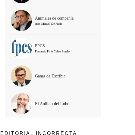
Animales de compañía
Juan Manuel De Prada
FPCS
Fernando Pino Calvo Sotelo
Ganas de Escribir
El Aullido del Lobo
EDITORIAL INCORRECTA