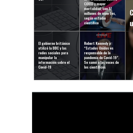
COVID y mayor
mortalidad, con 17
C
millones de muertes,
según estudio
científico
El gobierno británico
Robert Kennedy jr:
utilizó la BBC y las
“Estados Unidos es
redes sociales para
responsable de la
manipular la
pandemia de Covid-19”.
información sobre el
Se sumó a las voces de
Covid-19
los científicos