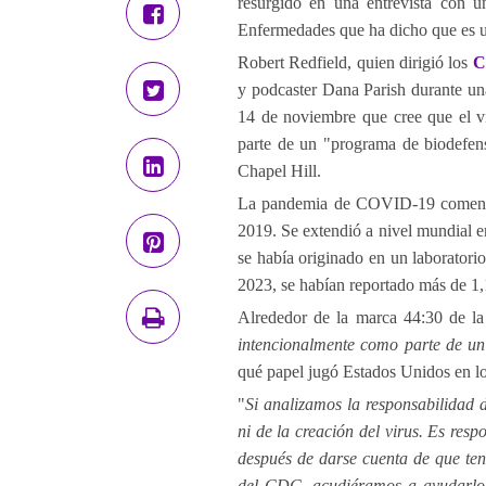
resurgido en una entrevista con u
Enfermedades que ha dicho que es un
Robert Redfield, quien dirigió los
C
y podcaster Dana Parish durante un
14 de noviembre que cree que el 
parte de un "programa de biodefens
Chapel Hill.
La pandemia de COVID-19 comenzó
2019. Se extendió a nivel mundial en
se había originado en un laboratorio
2023, se habían reportado más de 1,1
Alrededor de la marca 44:30 de la 
intencionalmente como parte de u
qué papel jugó Estados Unidos en los
"
Si analizamos la responsabilidad 
ni de la creación del virus. Es res
después de darse cuenta de que te
del CDC, acudiéramos a ayudarlos