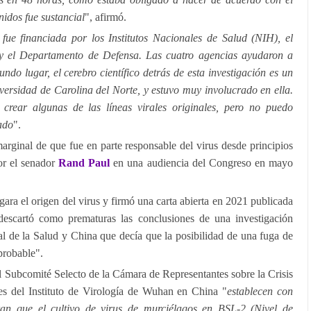
nidos fue sustancial
", afirmó.
 fue financiada por los Institutos Nacionales de Salud (NIH), el
 el Departamento de Defensa. Las cuatro agencias ayudaron a
undo lugar, el cerebro científico detrás de esta investigación es un
versidad de Carolina del Norte, y estuvo muy involucrado en ella.
rear algunas de las líneas virales originales, pero no puedo
ado
".
marginal de que fue en parte responsable del virus desde principios
or el senador
Rand Paul
en una audiencia del Congreso en mayo
gara el origen del virus y firmó una carta abierta en 2021 publicada
descartó como prematuras las conclusiones de una investigación
l de la Salud y China que decía que la posibilidad de una fuga de
probable".
al Subcomité Selecto de la Cámara de Representantes sobre la Crisis
es del Instituto de Virología de Wuhan en China "
establecen con
ran que el cultivo de virus de murciélagos en BSL-2 (Nivel de