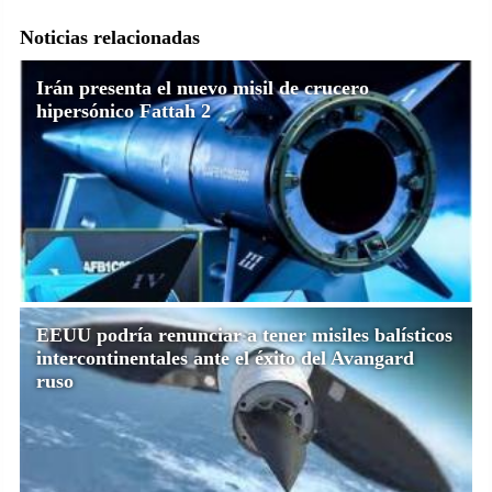
Noticias relacionadas
Irán presenta el nuevo misil de crucero
hipersónico Fattah 2
EEUU podría renunciar a tener misiles balísticos
intercontinentales ante el éxito del Avangard
ruso