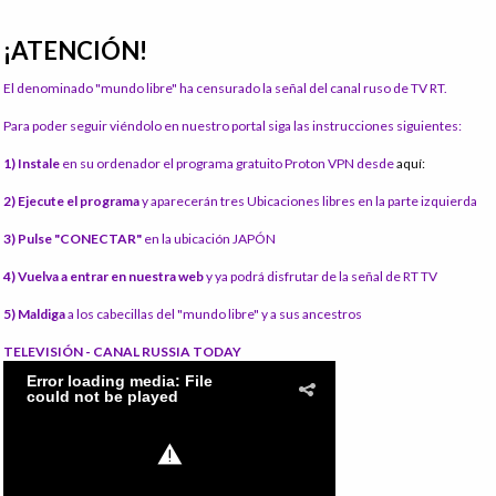
¡ATENCIÓN!
El denominado "mundo libre" ha censurado la señal del canal ruso de TV RT.
Para poder seguir viéndolo en nuestro portal siga las instrucciones siguientes:
1) Instale
en su ordenador el programa gratuito Proton VPN desde
aquí:
2) Ejecute el programa
y aparecerán tres Ubicaciones libres en la parte izquierda
3) Pulse "CONECTAR"
en la ubicación JAPÓN
4) Vuelva a entrar en nuestra web
y ya podrá disfrutar de la señal de RT TV
5) Maldiga
a los cabecillas del "mundo libre" y a sus ancestros
TELEVISIÓN - CANAL RUSSIA TODAY