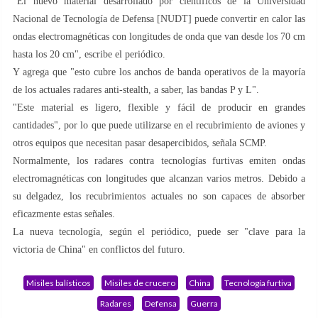
"El nuevo material desarrollado por científicos de la Universidad
Nacional de Tecnología de Defensa [NUDT] puede convertir en calor las
ondas electromagnéticas con longitudes de onda que van desde los 70 cm
hasta los 20 cm", escribe el periódico.
Y agrega que "esto cubre los anchos de banda operativos de la mayoría
de los actuales radares anti-stealth, a saber, las bandas P y L".
"Este material es ligero, flexible y fácil de producir en grandes
cantidades", por lo que puede utilizarse en el recubrimiento de aviones y
otros equipos que necesitan pasar desapercibidos, señala SCMP.
Normalmente, los radares contra tecnologías furtivas emiten ondas
electromagnéticas con longitudes que alcanzan varios metros. Debido a
su delgadez, los recubrimientos actuales no son capaces de absorber
eficazmente estas señales.
La nueva tecnología, según el periódico, puede ser "clave para la
victoria de China" en conflictos del futuro.
Misiles balísticos
Misiles de crucero
China
Tecnología furtiva
Radares
Defensa
Guerra